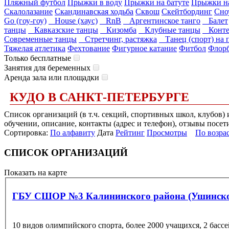
Пляжный футбол
Прыжки в воду
Прыжки на батуте
Прыжки на
Скалолазание
Скандинавская ходьба
Сквош
Скейтбординг
Сно
Go (гоу-гоу)
House (хаус)
RnB
Аргентинское танго
Балет
танцы
Кавказские танцы
Кизомба
Клубные танцы
Конте
Современные танцы
Стретчинг, растяжка
Танец (спорт) на 
Тяжелая атлетика
Фехтование
Фигурное катание
Фитбол
Флор
Только бесплатные
Занятия для беременных
Аренда зала или площадки
КУДО В САНКТ-ПЕТЕРБУРГЕ
Список организаций (в т.ч. секций, спортивных школ, клубов)
обучении, описание, контакты (адрес и телефон), отзывы посет
Сортировка:
По алфавиту
Дата
Рейтинг
Просмотры
По возра
СПИСОК ОРГАНИЗАЦИЙ
Показать на карте
ГБУ СШОР №3 Калининского района (Ушинско
10 видов олимпийского спорта, более 2000 учащихся, 2 бассе