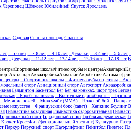
Саратов
Севастополь
Серпухов
Симферополь
Смоленск
Сочи
С
к
Череповец
Щёлково
Юбилейный
Якутск
Ярославль
нская
Садовая
Сенная площадь
Спасская
лет
5-6 лет
7-8 лет
9-10 лет
Девочки
3-4 лет
5-6 лет
 лет
Девушки
11-12 лет
13-14 лет
15-16 лет
17-18 лет
В
центры
Спортивные школы
Фитнес-клубы и центры
Аквапарки
Ка
порт
Автоспорт
Аквааэробика
Акватлон
Акробатика
Алтимат фри
е центры
Спортивные школы
Фитнес-клубы и центры
Аква
модельный спорт
Авиационный спорт
Автоспорт
Аквааэробика
ивная
Бадминтон
Баскетбол
Бег
Бег на коньках, шорт-трек
Бегов
римская
Борьба на поясах
Восточные единоборства
Грэппли
Метание ножей
МиксФайт (ММА)
Ножевой бой
Панкрат
вые искусства
Французский бокс (сават)
Хапкидо
Боулинг
В
кая
Гимнастика воздушная
Гимнастика оздоровительная
Гимнаст
Горнолыжный спорт
Городошный спорт
Гребля академическая
Г
Крокет
КроссФит (функциональный тренинг)
Культуризм
Лазер
рт
Паркур
Парусный спорт
Пауэрлифтинг
Пейнтбол
Пилатес
Пл