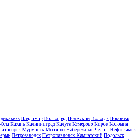
дикавказ
Владимир
Волгоград
Волжский
Вологда
Воронеж
-Ола
Казань
Калининград
Калуга
Кемерово
Киров
Коломна
нитогорск
Мурманск
Мытищи
Набережные Челны
Нефтекамск
ермь
Петрозаводск
Петропавловск-Камчатский
Подольск