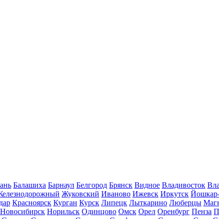
ань
Балашиха
Барнаул
Белгород
Брянск
Видное
Владивосток
Вла
Железнодорожный
Жуковский
Иваново
Ижевск
Иркутск
Йошкар
дар
Красноярск
Курган
Курск
Липецк
Лыткарино
Люберцы
Маг
Новосибирск
Норильск
Одинцово
Омск
Орел
Оренбург
Пенза
П