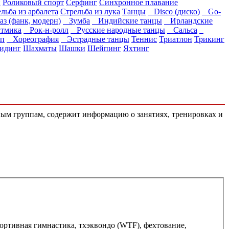
и
Роликовый спорт
Серфинг
Синхронное плавание
льба из арбалета
Стрельба из лука
Танцы
Disco (диско)
Go-
 (фанк, модерн)
Зумба
Индийские танцы
Ирландские
тмика
Рок-н-ролл
Русские народные танцы
Сальса
п
Хореография
Эстрадные танцы
Теннис
Триатлон
Трикинг
идинг
Шахматы
Шашки
Шейпинг
Яхтинг
тным группам, содержит информацию о занятиях, тренировках и
спортивная гимнастика, тхэквондо (WTF), фехтование,