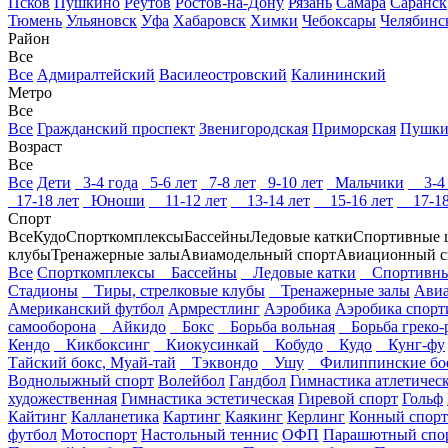
Псков
Пушкино
Реутов
Ростов-на-Дону
Рязань
Самара
Саранск
Тюмень
Ульяновск
Уфа
Хабаровск
Химки
Чебоксары
Челябинс
Район
Все
Все
Адмиралтейский
Василеостровский
Калининский
Метро
Все
Все
Гражданский проспект
Звенигородская
Приморская
Пушки
Возраст
Все
Все
Дети
3-4 года
5-6 лет
7-8 лет
9-10 лет
Мальчики
3-4 
17-18 лет
Юноши
11-12 лет
13-14 лет
15-16 лет
17-18
Спорт
Все
Кудо
Спорткомплексы
Бассейны
Ледовые катки
Спортивные 
клубы
Тренажерные залы
Авиамодельный спорт
Авиационный с
Все
Спорткомплексы
Бассейны
Ледовые катки
Спортивны
Стадионы
Тиры, стрелковые клубы
Тренажерные залы
Авиа
Американский футбол
Армрестлинг
Аэробика
Аэробика спорт
самооборона
Айкидо
Бокс
Борьба вольная
Борьба греко-
Кендо
Кикбоксинг
Киокусинкай
Кобудо
Кудо
Кунг-фу
Тайский бокс, Муай-тай
Тэквондо
Ушу
Филиппинские бое
Воднолыжный спорт
Волейбол
Гандбол
Гимнастика атлетичес
художественная
Гимнастика эстетическая
Гиревой спорт
Гольф
Кайтинг
Калланетика
Картинг
Каякинг
Керлинг
Конный спорт
футбол
Мотоспорт
Настольный теннис
ОФП
Парашютный спо