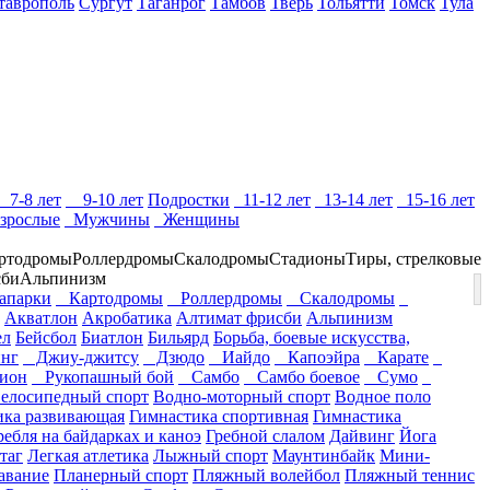
таврополь
Сургут
Таганрог
Тамбов
Тверь
Тольятти
Томск
Тула
7-8 лет
9-10 лет
Подростки
11-12 лет
13-14 лет
15-16 лет
зрослые
Мужчины
Женщины
ртодромы
Роллердромы
Скалодромы
Стадионы
Тиры, стрелковые
сби
Альпинизм
парки
Картодромы
Роллердромы
Скалодромы
Акватлон
Акробатика
Алтимат фрисби
Альпинизм
ел
Бейсбол
Биатлон
Бильярд
Борьба, боевые искусства,
нг
Джиу-джитсу
Дзюдо
Иайдо
Капоэйра
Карате
ион
Рукопашный бой
Самбо
Самбо боевое
Сумо
елосипедный спорт
Водно-моторный спорт
Водное поло
ика развивающая
Гимнастика спортивная
Гимнастика
ребля на байдарках и каноэ
Гребной слалом
Дайвинг
Йога
таг
Легкая атлетика
Лыжный спорт
Маунтинбайк
Мини-
авание
Планерный спорт
Пляжный волейбол
Пляжный теннис