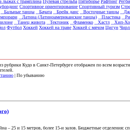
 лыжах с трамплина
Пулевая стрельба
Пятиборье
Рафтинг
Регб
убординг
Спортивное ориентирование
Спортивный туризм
Стре
Бальные танцы
Бачата
Брейк данс
Восточные танцы
Джаз
мпорари
Латина (Латиноамериканские танцы)
Пластика
Ри
пилоне
Танец живота
Тектоник
Фламенко
Хастл
Хип-Хо
бол
Футбол
Хоккей
Хоккей на траве
Хоккей с мячом
Цигун
Чирл
 из рубрики Кудо в Санкт-Петербурге отображен по всем возрас
ителей.
станию
| По убыванию
го)
йна – 25 и 15 метров, более 15-и залов. Бюджетные отделения: 