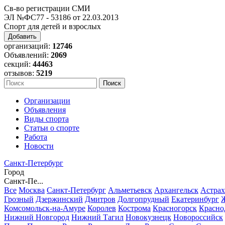
Св-во регистрации СМИ
ЭЛ №ФС77 - 53186 от 22.03.2013
Спорт для детей и взрослых
Добавить
организаций:
12746
Объявлений:
2069
секций:
44463
отзывов:
5219
Организации
Объявления
Виды спорта
Статьи о спорте
Работа
Новости
Санкт-Петербург
Город
Санкт-Пе...
Все
Москва
Санкт-Петербург
Альметьевск
Архангельск
Астрах
Грозный
Дзержинский
Дмитров
Долгопрудный
Екатеринбург
Комсомольск-на-Амуре
Королев
Кострома
Красногорск
Красно
Нижний Новгород
Нижний Тагил
Новокузнецк
Новороссийск