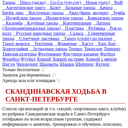
Танцы
Disco (диско)
Go-Go (гоу-гоу)
House (хаус)
RnB
Аргентинское танго
Балет
Бальные танцы
Бачата
Брейк данс
Восточные танцы
Джаз (фанк, модерн)
Зумба
Индийские танцы
Ирландские танцы
Кавказские танцы
Кизомба
Клубные танцы
Контемпорари
Латина
(Латиноамериканские танцы)
Пластика
Ритмика
Рок-н-
ролл
Русские народные танцы
Сальса
Современные
танцы
Стретчинг, растяжка
Танец (спорт) на пилоне
Танец живота
Тектоник
Фламенко
Хастл
Хип-Хоп
Хореография
Эстрадные танцы
Теннис
Триатлон
Трикинг
Тяжелая атлетика
Фехтование
Фигурное катание
Фитбол
Флорбол
Футбол
Хоккей
Хоккей на траве
Хоккей с мячом
Цигун
Чирлидинг
Шахматы
Шашки
Шейпинг
Яхтинг
Только бесплатные
Занятия для беременных
Аренда зала или площадки
СКАНДИНАВСКАЯ ХОДЬБА В
САНКТ-ПЕТЕРБУРГЕ
Список организаций (в т.ч. секций, спортивных школ, клубов)
из рубрики Скандинавская ходьба в Санкт-Петербурге
отображен по всем возрастным группам, содержит
информацию о занятиях, тренировках и обучении, описание,