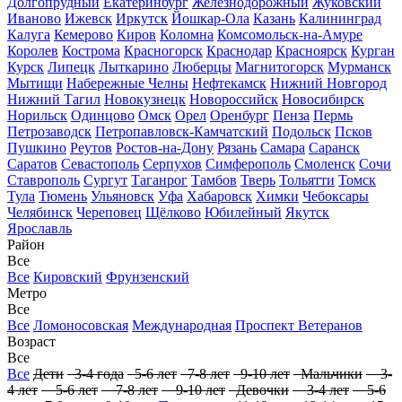
Долгопрудный
Екатеринбург
Железнодорожный
Жуковский
Иваново
Ижевск
Иркутск
Йошкар-Ола
Казань
Калининград
Калуга
Кемерово
Киров
Коломна
Комсомольск-на-Амуре
Королев
Кострома
Красногорск
Краснодар
Красноярск
Курган
Курск
Липецк
Лыткарино
Люберцы
Магнитогорск
Мурманск
Мытищи
Набережные Челны
Нефтекамск
Нижний Новгород
Нижний Тагил
Новокузнецк
Новороссийск
Новосибирск
Норильск
Одинцово
Омск
Орел
Оренбург
Пенза
Пермь
Петрозаводск
Петропавловск-Камчатский
Подольск
Псков
Пушкино
Реутов
Ростов-на-Дону
Рязань
Самара
Саранск
Саратов
Севастополь
Серпухов
Симферополь
Смоленск
Сочи
Ставрополь
Сургут
Таганрог
Тамбов
Тверь
Тольятти
Томск
Тула
Тюмень
Ульяновск
Уфа
Хабаровск
Химки
Чебоксары
Челябинск
Череповец
Щёлково
Юбилейный
Якутск
Ярославль
Район
Все
Все
Кировский
Фрунзенский
Метро
Все
Все
Ломоносовская
Международная
Проспект Ветеранов
Возраст
Все
Все
Дети
3-4 года
5-6 лет
7-8 лет
9-10 лет
Мальчики
3-
4 лет
5-6 лет
7-8 лет
9-10 лет
Девочки
3-4 лет
5-6