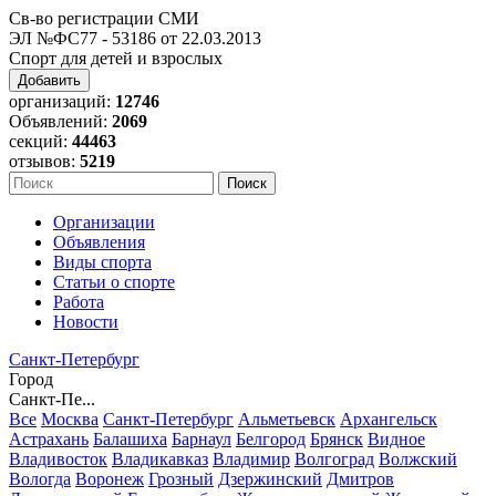
Св-во регистрации СМИ
ЭЛ №ФС77 - 53186 от 22.03.2013
Спорт для детей и взрослых
Добавить
организаций:
12746
Объявлений:
2069
секций:
44463
отзывов:
5219
Организации
Объявления
Виды спорта
Статьи о спорте
Работа
Новости
Санкт-Петербург
Город
Санкт-Пе...
Все
Москва
Санкт-Петербург
Альметьевск
Архангельск
Астрахань
Балашиха
Барнаул
Белгород
Брянск
Видное
Владивосток
Владикавказ
Владимир
Волгоград
Волжский
Вологда
Воронеж
Грозный
Дзержинский
Дмитров