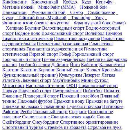
Кикбоксинг
Киокусинкай
Кобудо
Кудо
Кунг-фу
Метание ножей
МиксФайт (ММА)
Ножевой бой
Панкратион
Рукопашный бой
Самбо
Самбо боевое
Сумо
Тайский бокс, Муай-тай
Тэквондо
Ушу
Филиппинские боевые искусства
Французский бокс (сават)
Хапкидо
Боулинг
Велосипедный спорт
Водно-моторный
спорт
Водное поло
Воднолыжный спорт
Волейбол
Гандбол
Гимнастика атлетическая
Гимнастика воздушная
Гимнастика
оздоровительная
Гимнастика развивающая
Гимнастика
спортивная
Гимнастика художественная
Гимнастика
эстетическая
Гиревой спорт
Гольф
Горнолыжный спорт
Городошный спорт
Гребля академическая
Гребля на байдарках
и каноэ
Гребной слалом
Дайвинг
Йога
Кайтинг
Калланетика
Картинг
Каякинг
Керлинг
Конный спорт
Крокет
КроссФит
(функциональный тренинг)
Культуризм
Лазертаг
Легкая
атлетика
Лыжный спорт
Маунтинбайк
Мини-футбол
Мотоспорт
Настольный теннис
ОФП
Парашютный спорт
Паркур
Парусный спорт
Пауэрлифтинг
Пейнтбол
Пилатес
Плавание
Планерный спорт
Пляжный волейбол
Пляжный
теннис
Пляжный футбол
Прыжки в воду
Прыжки на батуте
Прыжки на лыжах с трамплина
Пулевая стрельба
Пятиборье
Рафтинг
Регби
Роликовый спорт
Серфинг
Синхронное
плавание
Скалолазание
Скандинавская ходьба
Сквош
Скейтбординг
Сноубординг
Спортивное ориентирование
Спортивный туризм
Стрельба из арбалета
Стрельба из лука