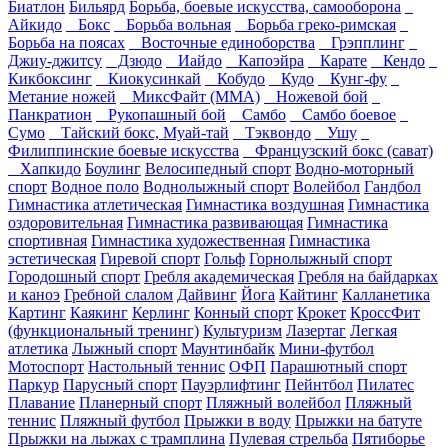
Биатлон
Бильярд
Борьба, боевые искусства, самооборона
Айкидо
Бокс
Борьба вольная
Борьба греко-римская
Борьба на поясах
Восточные единоборства
Грэпплинг
Джиу-джитсу
Дзюдо
Иайдо
Капоэйра
Карате
Кендо
Кикбоксинг
Киокусинкай
Кобудо
Кудо
Кунг-фу
Метание ножей
МиксФайт (ММА)
Ножевой бой
Панкратион
Рукопашный бой
Самбо
Самбо боевое
Сумо
Тайский бокс, Муай-тай
Тэквондо
Ушу
Филиппинские боевые искусства
Французский бокс (сават)
Хапкидо
Боулинг
Велосипедный спорт
Водно-моторный
спорт
Водное поло
Воднолыжный спорт
Волейбол
Гандбол
Гимнастика атлетическая
Гимнастика воздушная
Гимнастика
оздоровительная
Гимнастика развивающая
Гимнастика
спортивная
Гимнастика художественная
Гимнастика
эстетическая
Гиревой спорт
Гольф
Горнолыжный спорт
Городошный спорт
Гребля академическая
Гребля на байдарках
и каноэ
Гребной слалом
Дайвинг
Йога
Кайтинг
Калланетика
Картинг
Каякинг
Керлинг
Конный спорт
Крокет
КроссФит
(функциональный тренинг)
Культуризм
Лазертаг
Легкая
атлетика
Лыжный спорт
Маунтинбайк
Мини-футбол
Мотоспорт
Настольный теннис
ОФП
Парашютный спорт
Паркур
Парусный спорт
Пауэрлифтинг
Пейнтбол
Пилатес
Плавание
Планерный спорт
Пляжный волейбол
Пляжный
теннис
Пляжный футбол
Прыжки в воду
Прыжки на батуте
Прыжки на лыжах с трамплина
Пулевая стрельба
Пятиборье