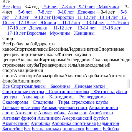
Все
Все
Дети
3-4 года
5-6 лет
7-8 лет
9-10 лет
Мальчики
3-
4 лет
5-6 лет
7-8 лет
9-10 лет
Девочки
3-4 лет
5-6
лет
7-8 лет
9-10 лет
Подростки
11-12 лет
13-14 лет
15-
16 лет
17-18 лет
Юноши
11-12 лет
13-14 лет
15-16 лет
17-18 лет
Девушки
11-12 лет
13-14 лет
15-16 лет
17-18 лет
Взрослые
Мужчины
Женщины
Спорт
Все
Гребля на байдарках и
каноэ
Спорткомплексы
Бассейны
Ледовые катки
Спортивные
центры
Спортивные школы
Фитнес-клубы и
центры
Аквапарки
Картодромы
Роллердромы
Скалодромы
Стади
стрелковые клубы
Тренажерные залы
Авиамодельный
спорт
Авиационный
спорт
Автоспорт
Аквааэробика
Акватлон
Акробатика
Алтимат
фрисби
Альпинизм
Все
Спорткомплексы
Бассейны
Ледовые катки
Спортивные центры
Спортивные школы
Фитнес-клубы и
центры
Аквапарки
Картодромы
Роллердромы
Скалодромы
Стадионы
Тиры, стрелковые клубы
Тренажерные залы
Авиамодельный спорт
Авиационный
спорт
Автоспорт
Аквааэробика
Акватлон
Акробатика
Алтимат фрисби
Альпинизм
Американский футбол
Армрестлинг
Аэробика
Аэробика спортивная
Бадминтон
Баскетбол
Бег
Бег на коньках, шорт-трек
Беговел
Бейсбол