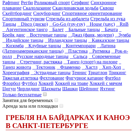
Рафтинг
Регби
Роликовый спорт
Серфинг
Синхронное
плавание
Скалолазание
Скандинавская ходьба
Сквош
Скейтбординг
Сноубординг
Спортивное ориентирование
Спортивный туризм
Стрельба из арбалета
Стрельба из лука
Танцы
Disco (диско)
Go-Go (гоу-гоу)
House (хаус)
RnB
Аргентинское танго
Балет
Бальные танцы
Бачата
Брейк данс
Восточные танцы
Джаз (фанк, модерн)
Зумба
Индийские танцы
Ирландские танцы
Кавказские танцы
Кизомба
Клубные танцы
Контемпорари
Латина
(Латиноамериканские танцы)
Пластика
Ритмика
Рок-н-
ролл
Русские народные танцы
Сальса
Современные
танцы
Стретчинг, растяжка
Танец (спорт) на пилоне
Танец живота
Тектоник
Фламенко
Хастл
Хип-Хоп
Хореография
Эстрадные танцы
Теннис
Триатлон
Трикинг
Тяжелая атлетика
Фехтование
Фигурное катание
Фитбол
Флорбол
Футбол
Хоккей
Хоккей на траве
Хоккей с мячом
Цигун
Чирлидинг
Шахматы
Шашки
Шейпинг
Яхтинг
Только бесплатные
Занятия для беременных
Аренда зала или площадки
ГРЕБЛЯ НА БАЙДАРКАХ И КАНОЭ
В САНКТ-ПЕТЕРБУРГЕ