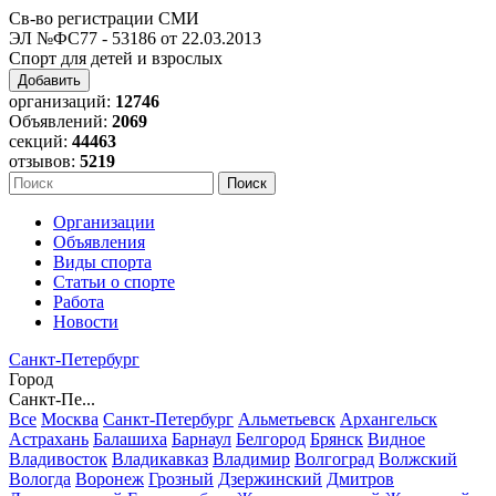
Св-во регистрации СМИ
ЭЛ №ФС77 - 53186 от 22.03.2013
Спорт для детей и взрослых
Добавить
организаций:
12746
Объявлений:
2069
секций:
44463
отзывов:
5219
Организации
Объявления
Виды спорта
Статьи о спорте
Работа
Новости
Санкт-Петербург
Город
Санкт-Пе...
Все
Москва
Санкт-Петербург
Альметьевск
Архангельск
Астрахань
Балашиха
Барнаул
Белгород
Брянск
Видное
Владивосток
Владикавказ
Владимир
Волгоград
Волжский
Вологда
Воронеж
Грозный
Дзержинский
Дмитров