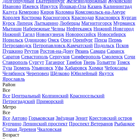
Долгопрудный
Екатеринбург
Железнодорожный
Жуковский
Иваново
Ижевск
Иркутск
Йошкар-Ола
Казань
Калининград
Калуга
Кемерово
Киров
Коломна
Комсомольск-на-Амуре
Королев
Кострома
Красногорск
Краснодар
Красноярск
Курган
Курск
Липецк
Лыткарино
Люберцы
Магнитогорск
Мурманск
Мытищи
Набережные Челны
Нефтекамск
Нижний Новгород
Нижний Тагил
Новокузнецк
Новороссийск
Новосибирск
Норильск
Одинцово
Омск
Орел
Оренбург
Пенза
Пермь
Петрозаводск
Петропавловск-Камчатский
Подольск
Псков
Пушкино
Реутов
Ростов-на-Дону
Рязань
Самара
Саранск
Саратов
Севастополь
Серпухов
Симферополь
Смоленск
Сочи
Ставрополь
Сургут
Таганрог
Тамбов
Тверь
Тольятти
Томск
Тула
Тюмень
Ульяновск
Уфа
Хабаровск
Химки
Чебоксары
Челябинск
Череповец
Щёлково
Юбилейный
Якутск
Ярославль
Район
Все
Все
Центральный
Колпинский
Красносельский
Петроградский
Приморский
Метро
Все
Все
Автово
Горьковская
Звёздная
Зенит
Крестовский остров
Купчино
Ленинский проспект
Проспект Ветеранов
Рыбацкое
Старая Деревня
Чкаловская
Возраст