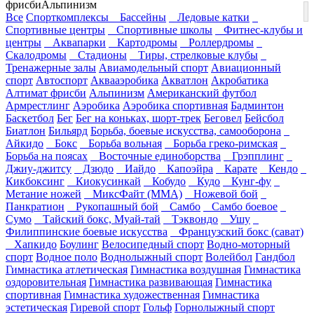
фрисби
Альпинизм
Все
Спорткомплексы
Бассейны
Ледовые катки
Спортивные центры
Спортивные школы
Фитнес-клубы и
центры
Аквапарки
Картодромы
Роллердромы
Скалодромы
Стадионы
Тиры, стрелковые клубы
Тренажерные залы
Авиамодельный спорт
Авиационный
спорт
Автоспорт
Аквааэробика
Акватлон
Акробатика
Алтимат фрисби
Альпинизм
Американский футбол
Армрестлинг
Аэробика
Аэробика спортивная
Бадминтон
Баскетбол
Бег
Бег на коньках, шорт-трек
Беговел
Бейсбол
Биатлон
Бильярд
Борьба, боевые искусства, самооборона
Айкидо
Бокс
Борьба вольная
Борьба греко-римская
Борьба на поясах
Восточные единоборства
Грэпплинг
Джиу-джитсу
Дзюдо
Иайдо
Капоэйра
Карате
Кендо
Кикбоксинг
Киокусинкай
Кобудо
Кудо
Кунг-фу
Метание ножей
МиксФайт (ММА)
Ножевой бой
Панкратион
Рукопашный бой
Самбо
Самбо боевое
Сумо
Тайский бокс, Муай-тай
Тэквондо
Ушу
Филиппинские боевые искусства
Французский бокс (сават)
Хапкидо
Боулинг
Велосипедный спорт
Водно-моторный
спорт
Водное поло
Воднолыжный спорт
Волейбол
Гандбол
Гимнастика атлетическая
Гимнастика воздушная
Гимнастика
оздоровительная
Гимнастика развивающая
Гимнастика
спортивная
Гимнастика художественная
Гимнастика
эстетическая
Гиревой спорт
Гольф
Горнолыжный спорт