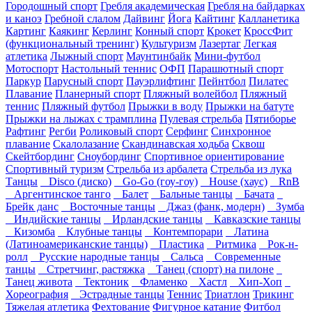
Городошный спорт
Гребля академическая
Гребля на байдарках
и каноэ
Гребной слалом
Дайвинг
Йога
Кайтинг
Калланетика
Картинг
Каякинг
Керлинг
Конный спорт
Крокет
КроссФит
(функциональный тренинг)
Культуризм
Лазертаг
Легкая
атлетика
Лыжный спорт
Маунтинбайк
Мини-футбол
Мотоспорт
Настольный теннис
ОФП
Парашютный спорт
Паркур
Парусный спорт
Пауэрлифтинг
Пейнтбол
Пилатес
Плавание
Планерный спорт
Пляжный волейбол
Пляжный
теннис
Пляжный футбол
Прыжки в воду
Прыжки на батуте
Прыжки на лыжах с трамплина
Пулевая стрельба
Пятиборье
Рафтинг
Регби
Роликовый спорт
Серфинг
Синхронное
плавание
Скалолазание
Скандинавская ходьба
Сквош
Скейтбординг
Сноубординг
Спортивное ориентирование
Спортивный туризм
Стрельба из арбалета
Стрельба из лука
Танцы
Disco (диско)
Go-Go (гоу-гоу)
House (хаус)
RnB
Аргентинское танго
Балет
Бальные танцы
Бачата
Брейк данс
Восточные танцы
Джаз (фанк, модерн)
Зумба
Индийские танцы
Ирландские танцы
Кавказские танцы
Кизомба
Клубные танцы
Контемпорари
Латина
(Латиноамериканские танцы)
Пластика
Ритмика
Рок-н-
ролл
Русские народные танцы
Сальса
Современные
танцы
Стретчинг, растяжка
Танец (спорт) на пилоне
Танец живота
Тектоник
Фламенко
Хастл
Хип-Хоп
Хореография
Эстрадные танцы
Теннис
Триатлон
Трикинг
Тяжелая атлетика
Фехтование
Фигурное катание
Фитбол