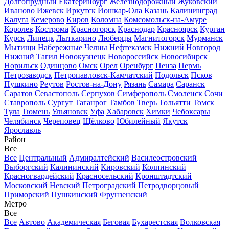
Долгопрудный
Екатеринбург
Железнодорожный
Жуковский
Иваново
Ижевск
Иркутск
Йошкар-Ола
Казань
Калининград
Калуга
Кемерово
Киров
Коломна
Комсомольск-на-Амуре
Королев
Кострома
Красногорск
Краснодар
Красноярск
Курган
Курск
Липецк
Лыткарино
Люберцы
Магнитогорск
Мурманск
Мытищи
Набережные Челны
Нефтекамск
Нижний Новгород
Нижний Тагил
Новокузнецк
Новороссийск
Новосибирск
Норильск
Одинцово
Омск
Орел
Оренбург
Пенза
Пермь
Петрозаводск
Петропавловск-Камчатский
Подольск
Псков
Пушкино
Реутов
Ростов-на-Дону
Рязань
Самара
Саранск
Саратов
Севастополь
Серпухов
Симферополь
Смоленск
Сочи
Ставрополь
Сургут
Таганрог
Тамбов
Тверь
Тольятти
Томск
Тула
Тюмень
Ульяновск
Уфа
Хабаровск
Химки
Чебоксары
Челябинск
Череповец
Щёлково
Юбилейный
Якутск
Ярославль
Район
Все
Все
Центральный
Адмиралтейский
Василеостровский
Выборгский
Калининский
Кировский
Колпинский
Красногвардейский
Красносельский
Кронштадтский
Московский
Невский
Петроградский
Петродворцовый
Приморский
Пушкинский
Фрунзенский
Метро
Все
Все
Автово
Академическая
Беговая
Бухарестская
Волковская