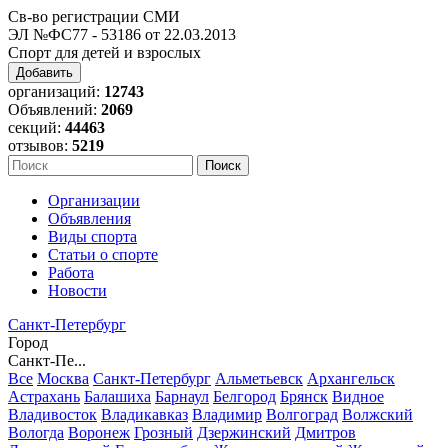
Св-во регистрации СМИ
ЭЛ №ФС77 - 53186 от 22.03.2013
Спорт для детей и взрослых
Добавить
организаций:
12743
Объявлений:
2069
секций:
44463
отзывов:
5219
Организации
Объявления
Виды спорта
Статьи о спорте
Работа
Новости
Санкт-Петербург
Город
Санкт-Пе...
Все
Москва
Санкт-Петербург
Альметьевск
Архангельск
Астрахань
Балашиха
Барнаул
Белгород
Брянск
Видное
Владивосток
Владикавказ
Владимир
Волгоград
Волжский
Вологда
Воронеж
Грозный
Дзержинский
Дмитров