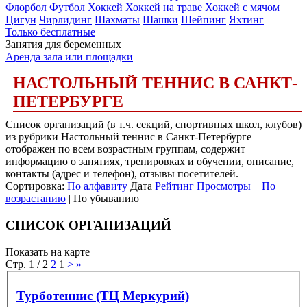
Флорбол
Футбол
Хоккей
Хоккей на траве
Хоккей с мячом
Цигун
Чирлидинг
Шахматы
Шашки
Шейпинг
Яхтинг
Только бесплатные
Занятия для беременных
Аренда зала или площадки
НАСТОЛЬНЫЙ ТЕННИС В САНКТ-
ПЕТЕРБУРГЕ
Список организаций (в т.ч. секций, спортивных школ, клубов)
из рубрики Настольный теннис в Санкт-Петербурге
отображен по всем возрастным группам, содержит
информацию о занятиях, тренировках и обучении, описание,
контакты (адрес и телефон), отзывы посетителей.
Сортировка:
По алфавиту
Дата
Рейтинг
Просмотры
По
возрастанию
| По убыванию
СПИСОК ОРГАНИЗАЦИЙ
Показать на карте
Стр. 1 / 2
2
1
>
»
Турботеннис (ТЦ Меркурий)