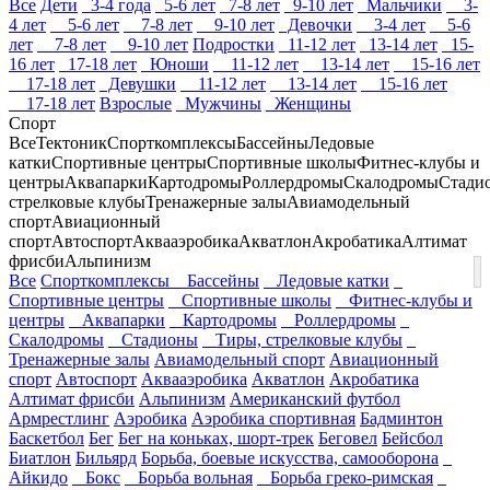
Все
Дети
3-4 года
5-6 лет
7-8 лет
9-10 лет
Мальчики
3-
4 лет
5-6 лет
7-8 лет
9-10 лет
Девочки
3-4 лет
5-6
лет
7-8 лет
9-10 лет
Подростки
11-12 лет
13-14 лет
15-
16 лет
17-18 лет
Юноши
11-12 лет
13-14 лет
15-16 лет
17-18 лет
Девушки
11-12 лет
13-14 лет
15-16 лет
17-18 лет
Взрослые
Мужчины
Женщины
Спорт
Все
Тектоник
Спорткомплексы
Бассейны
Ледовые
катки
Спортивные центры
Спортивные школы
Фитнес-клубы и
центры
Аквапарки
Картодромы
Роллердромы
Скалодромы
Стади
стрелковые клубы
Тренажерные залы
Авиамодельный
спорт
Авиационный
спорт
Автоспорт
Аквааэробика
Акватлон
Акробатика
Алтимат
фрисби
Альпинизм
Все
Спорткомплексы
Бассейны
Ледовые катки
Спортивные центры
Спортивные школы
Фитнес-клубы и
центры
Аквапарки
Картодромы
Роллердромы
Скалодромы
Стадионы
Тиры, стрелковые клубы
Тренажерные залы
Авиамодельный спорт
Авиационный
спорт
Автоспорт
Аквааэробика
Акватлон
Акробатика
Алтимат фрисби
Альпинизм
Американский футбол
Армрестлинг
Аэробика
Аэробика спортивная
Бадминтон
Баскетбол
Бег
Бег на коньках, шорт-трек
Беговел
Бейсбол
Биатлон
Бильярд
Борьба, боевые искусства, самооборона
Айкидо
Бокс
Борьба вольная
Борьба греко-римская