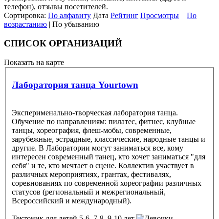
телефон), отзывы посетителей.
Сортировка:
По алфавиту
Дата
Рейтинг
Просмотры
По
возрастанию
| По убыванию
СПИСОК ОРГАНИЗАЦИЙ
Показать на карте
Лаборатория танца Yourtown
Эксперименально-творческая лаборатория танца.
Обучение по направлениям: пилатес, фитнес, клубные
танцы, хореография, флеш-мобы, современные,
зарубежные, эстрадные, классические, народные танцы и
другие. В Лаборатории могут заниматься все, кому
интересен современный танец, кто хочет заниматься "для
себя" и те, кто мечтает о сцене. Коллектив участвует в
различных мероприятиях, грантах, фестивалях,
соревнованиях по современной хореографии различных
статусов (региональный и межрегиональный,
Всероссийский и международный).
Тектоник
для детей 5-6, 7-8, 9-10 лет