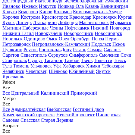
Долгопрудный
Екатеринбург
Железнодорожный
Жуковский
Иваново
Ижевск
Иркутск
Йошкар-Ола
Казань
Калининград
Калуга
Кемерово
Киров
Коломна
Комсомольск-на-Амуре
Королев
Кострома
Красногорск
Краснодар
Красноярск
Курган
Курск
Липецк
Лыткарино
Люберцы
Магнитогорск
Мурманск
Мытищи
Набережные Челны
Нефтекамск
Нижний Новгород
Нижний Тагил
Новокузнецк
Новороссийск
Новосибирск
Норильск
Одинцово
Омск
Орел
Оренбург
Пенза
Пермь
Петрозаводск
Петропавловск-Камчатский
Подольск
Псков
Пушкино
Реутов
Ростов-на-Дону
Рязань
Самара
Саранск
Саратов
Севастополь
Серпухов
Симферополь
Смоленск
Сочи
Ставрополь
Сургут
Таганрог
Тамбов
Тверь
Тольятти
Томск
Тула
Тюмень
Ульяновск
Уфа
Хабаровск
Химки
Чебоксары
Челябинск
Череповец
Щёлково
Юбилейный
Якутск
Ярославль
Район
Все
Все
Центральный
Калининский
Приморский
Метро
Все
Все
Адмиралтейская
Выборгская
Гостиный двор
Комендантский проспект
Невский проспект
Пионерская
Садовая
Спасская
Старая Деревня
Возраст
Все