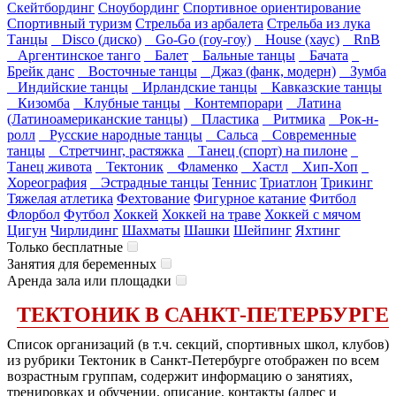
Скейтбординг
Сноубординг
Спортивное ориентирование
Спортивный туризм
Стрельба из арбалета
Стрельба из лука
Танцы
Disco (диско)
Go-Go (гоу-гоу)
House (хаус)
RnB
Аргентинское танго
Балет
Бальные танцы
Бачата
Брейк данс
Восточные танцы
Джаз (фанк, модерн)
Зумба
Индийские танцы
Ирландские танцы
Кавказские танцы
Кизомба
Клубные танцы
Контемпорари
Латина
(Латиноамериканские танцы)
Пластика
Ритмика
Рок-н-
ролл
Русские народные танцы
Сальса
Современные
танцы
Стретчинг, растяжка
Танец (спорт) на пилоне
Танец живота
Тектоник
Фламенко
Хастл
Хип-Хоп
Хореография
Эстрадные танцы
Теннис
Триатлон
Трикинг
Тяжелая атлетика
Фехтование
Фигурное катание
Фитбол
Флорбол
Футбол
Хоккей
Хоккей на траве
Хоккей с мячом
Цигун
Чирлидинг
Шахматы
Шашки
Шейпинг
Яхтинг
Только бесплатные
Занятия для беременных
Аренда зала или площадки
ТЕКТОНИК В САНКТ-ПЕТЕРБУРГЕ
Список организаций (в т.ч. секций, спортивных школ, клубов)
из рубрики Тектоник в Санкт-Петербурге отображен по всем
возрастным группам, содержит информацию о занятиях,
тренировках и обучении, описание, контакты (адрес и