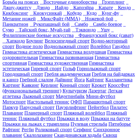
Борьба на поясах
Восточные единоборства
Грэпплинг
Джиу-джитсу
Дзюдо
Иайдо
Капоэйра
Карате
Кендо
Кикбоксинг
Киокусинкай
Кобудо
Кудо
Кунг-фу
Метание ножей
МиксФайт (ММА)
Ножевой бой
Панкратион
Рукопашный бой
Самбо
Самбо боевое
Сумо
Тайский бокс, Муай-тай
Тэквондо
Ушу
Филиппинские боевые искусства
Французский бокс (сават)
Хапкидо
Боулинг
Велосипедный спорт
Водно-моторный
спорт
Водное поло
Воднолыжный спорт
Волейбол
Гандбол
Гимнастика атлетическая
Гимнастика воздушная
Гимнастика
оздоровительная
Гимнастика развивающая
Гимнастика
спортивная
Гимнастика художественная
Гимнастика
эстетическая
Гиревой спорт
Гольф
Горнолыжный спорт
Городошный спорт
Гребля академическая
Гребля на байдарках
и каноэ
Гребной слалом
Дайвинг
Йога
Кайтинг
Калланетика
Картинг
Каякинг
Керлинг
Конный спорт
Крокет
КроссФит
(функциональный тренинг)
Культуризм
Лазертаг
Легкая
атлетика
Лыжный спорт
Маунтинбайк
Мини-футбол
Мотоспорт
Настольный теннис
ОФП
Парашютный спорт
Паркур
Парусный спорт
Пауэрлифтинг
Пейнтбол
Пилатес
Плавание
Планерный спорт
Пляжный волейбол
Пляжный
теннис
Пляжный футбол
Прыжки в воду
Прыжки на батуте
Прыжки на лыжах с трамплина
Пулевая стрельба
Пятиборье
Рафтинг
Регби
Роликовый спорт
Серфинг
Синхронное
плавание
Скалолазание
Скандинавская ходьба
Сквош