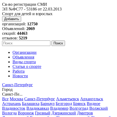
Св-во регистрации СМИ
ЭЛ №ФС77 - 53186 от 22.03.2013
Спорт для детей и взрослых
Добавить
организаций:
12750
Объявлений:
2069
секций:
44463
отзывов:
5219
Организации
Объявления
Виды спорта
Статьи о спорте
Работа
Новости
Санкт-Петербург
Город
Санкт-Пе...
Все
Москва
Санкт-Петербург
Альметьевск
Архангельск
Астрахань
Балашиха
Барнаул
Белгород
Брянск
Видное
Владивосток
Владикавказ
Владимир
Волгоград
Волжский
Вологда
Воронеж
Грозный
Дзержинский
Дмитров