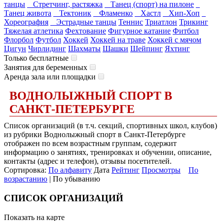
танцы
Стретчинг, растяжка
Танец (спорт) на пилоне
Танец живота
Тектоник
Фламенко
Хастл
Хип-Хоп
Хореография
Эстрадные танцы
Теннис
Триатлон
Трикинг
Тяжелая атлетика
Фехтование
Фигурное катание
Фитбол
Флорбол
Футбол
Хоккей
Хоккей на траве
Хоккей с мячом
Цигун
Чирлидинг
Шахматы
Шашки
Шейпинг
Яхтинг
Только бесплатные
Занятия для беременных
Аренда зала или площадки
ВОДНОЛЫЖНЫЙ СПОРТ В
САНКТ-ПЕТЕРБУРГЕ
Список организаций (в т.ч. секций, спортивных школ, клубов)
из рубрики Воднолыжный спорт в Санкт-Петербурге
отображен по всем возрастным группам, содержит
информацию о занятиях, тренировках и обучении, описание,
контакты (адрес и телефон), отзывы посетителей.
Сортировка:
По алфавиту
Дата
Рейтинг
Просмотры
По
возрастанию
| По убыванию
СПИСОК ОРГАНИЗАЦИЙ
Показать на карте