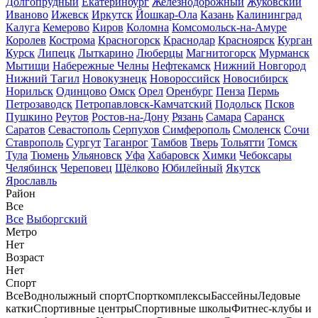
Долгопрудный
Екатеринбург
Железнодорожный
Жуковский
Иваново
Ижевск
Иркутск
Йошкар-Ола
Казань
Калининград
Калуга
Кемерово
Киров
Коломна
Комсомольск-на-Амуре
Королев
Кострома
Красногорск
Краснодар
Красноярск
Курган
Курск
Липецк
Лыткарино
Люберцы
Магнитогорск
Мурманск
Мытищи
Набережные Челны
Нефтекамск
Нижний Новгород
Нижний Тагил
Новокузнецк
Новороссийск
Новосибирск
Норильск
Одинцово
Омск
Орел
Оренбург
Пенза
Пермь
Петрозаводск
Петропавловск-Камчатский
Подольск
Псков
Пушкино
Реутов
Ростов-на-Дону
Рязань
Самара
Саранск
Саратов
Севастополь
Серпухов
Симферополь
Смоленск
Сочи
Ставрополь
Сургут
Таганрог
Тамбов
Тверь
Тольятти
Томск
Тула
Тюмень
Ульяновск
Уфа
Хабаровск
Химки
Чебоксары
Челябинск
Череповец
Щёлково
Юбилейный
Якутск
Ярославль
Район
Все
Все
Выборгский
Метро
Нет
Возраст
Нет
Спорт
Все
Воднолыжный спорт
Спорткомплексы
Бассейны
Ледовые
катки
Спортивные центры
Спортивные школы
Фитнес-клубы и