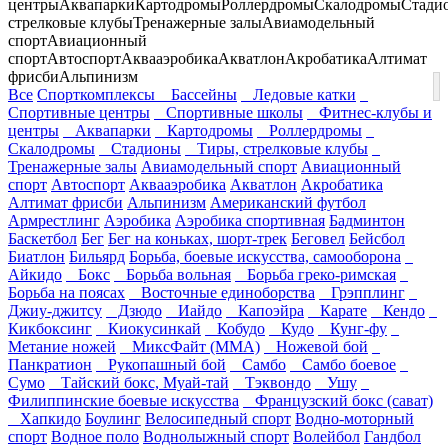
центры
Аквапарки
Картодромы
Роллердромы
Скалодромы
Стади
стрелковые клубы
Тренажерные залы
Авиамодельный
спорт
Авиационный
спорт
Автоспорт
Аквааэробика
Акватлон
Акробатика
Алтимат
фрисби
Альпинизм
Все
Спорткомплексы
Бассейны
Ледовые катки
Спортивные центры
Спортивные школы
Фитнес-клубы и
центры
Аквапарки
Картодромы
Роллердромы
Скалодромы
Стадионы
Тиры, стрелковые клубы
Тренажерные залы
Авиамодельный спорт
Авиационный
спорт
Автоспорт
Аквааэробика
Акватлон
Акробатика
Алтимат фрисби
Альпинизм
Американский футбол
Армрестлинг
Аэробика
Аэробика спортивная
Бадминтон
Баскетбол
Бег
Бег на коньках, шорт-трек
Беговел
Бейсбол
Биатлон
Бильярд
Борьба, боевые искусства, самооборона
Айкидо
Бокс
Борьба вольная
Борьба греко-римская
Борьба на поясах
Восточные единоборства
Грэпплинг
Джиу-джитсу
Дзюдо
Иайдо
Капоэйра
Карате
Кендо
Кикбоксинг
Киокусинкай
Кобудо
Кудо
Кунг-фу
Метание ножей
МиксФайт (ММА)
Ножевой бой
Панкратион
Рукопашный бой
Самбо
Самбо боевое
Сумо
Тайский бокс, Муай-тай
Тэквондо
Ушу
Филиппинские боевые искусства
Французский бокс (сават)
Хапкидо
Боулинг
Велосипедный спорт
Водно-моторный
спорт
Водное поло
Воднолыжный спорт
Волейбол
Гандбол