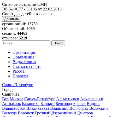
Св-во регистрации СМИ
ЭЛ №ФС77 - 53186 от 22.03.2013
Спорт для детей и взрослых
Добавить
организаций:
12750
Объявлений:
2069
секций:
44463
отзывов:
5219
Организации
Объявления
Виды спорта
Статьи о спорте
Работа
Новости
Санкт-Петербург
Город
Санкт-Пе...
Все
Москва
Санкт-Петербург
Альметьевск
Архангельск
Астрахань
Балашиха
Барнаул
Белгород
Брянск
Видное
Владивосток
Владикавказ
Владимир
Волгоград
Волжский
Вологда
Воронеж
Грозный
Дзержинский
Дмитров