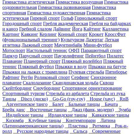
Гимнастика атлетическая
Гимнастика воздушная
Гимнастика
оздоровительная
Гимнастика развивающая
Гимнастика
спортивная
Гимнастика художественная
Гимнастика
эстетическая
Гиревой спорт
Гольф
Горнолыжный спорт
Городошный спорт
Гребля академическая
Гребля на байдарках
и каноэ
Гребной слалом
Дайвинг
Йога
Кайтинг
Калланетика
Картинг
Каякинг
Керлинг
Конный спорт
Крокет
КроссФит
(функциональный тренинг)
Культуризм
Лазертаг
Легкая
атлетика
Лыжный спорт
Маунтинбайк
Мини-футбол
Мотоспорт
Настольный теннис
ОФП
Парашютный спорт
Паркур
Парусный спорт
Пауэрлифтинг
Пейнтбол
Пилатес
Плавание
Планерный спорт
Пляжный волейбол
Пляжный
теннис
Пляжный футбол
Прыжки в воду
Прыжки на батуте
Прыжки на лыжах с трамплина
Пулевая стрельба
Пятиборье
Рафтинг
Регби
Роликовый спорт
Серфинг
Синхронное
плавание
Скалолазание
Скандинавская ходьба
Сквош
Скейтбординг
Сноубординг
Спортивное ориентирование
Спортивный туризм
Стрельба из арбалета
Стрельба из лука
Танцы
Disco (диско)
Go-Go (гоу-гоу)
House (хаус)
RnB
Аргентинское танго
Балет
Бальные танцы
Бачата
Брейк данс
Восточные танцы
Джаз (фанк, модерн)
Зумба
Индийские танцы
Ирландские танцы
Кавказские танцы
Кизомба
Клубные танцы
Контемпорари
Латина
(Латиноамериканские танцы)
Пластика
Ритмика
Рок-н-
ролл
Русские народные танцы
Сальса
Современные