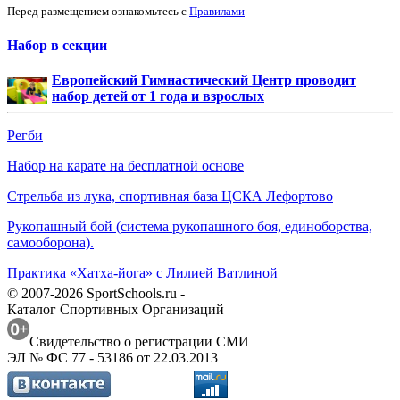
Перед размещением ознакомьтесь с
Правилами
Набор в секции
Европейский Гимнастический Центр проводит
набор детей от 1 года и взрослых
Регби
Набор на карате на бесплатной основе
Стрельба из лука, спортивная база ЦСКА Лефортово
Рукопашный бой (система рукопашного боя, единоборства,
самооборона).
Практика «Хатха-йога» с Лилией Ватлиной
© 2007-2026 SportSchools.ru -
Каталог Спортивных Организаций
Свидетельство о регистрации СМИ
ЭЛ № ФС 77 - 53186 от 22.03.2013