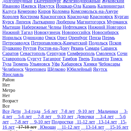
Долгопрудный
Екатеринбург
Железнодорожный
Жуковский
Иваново
Ижевск
Иркутск
Йошкар-Ола
Казань
Калининград
Калуга
Кемерово
Киров
Коломна
Комсомольск-на-Амуре
Королев
Кострома
Красногорск
Краснодар
Красноярск
Курган
Курск
Липецк
Лыткарино
Люберцы
Магнитогорск
Мурманск
Мытищи
Набережные Челны
Нефтекамск
Нижний Новгород
Нижний Тагил
Новокузнецк
Новороссийск
Новосибирск
Норильск
Одинцово
Омск
Орел
Оренбург
Пенза
Пермь
Петрозаводск
Петропавловск-Камчатский
Подольск
Псков
Пушкино
Реутов
Ростов-на-Дону
Рязань
Самара
Саранск
Саратов
Севастополь
Серпухов
Симферополь
Смоленск
Сочи
Ставрополь
Сургут
Таганрог
Тамбов
Тверь
Тольятти
Томск
Тула
Тюмень
Ульяновск
Уфа
Хабаровск
Химки
Чебоксары
Челябинск
Череповец
Щёлково
Юбилейный
Якутск
Ярославль
Район
Нет
Метро
Нет
Возраст
Все
Все
Дети
3-4 года
5-6 лет
7-8 лет
9-10 лет
Мальчики
3-
4 лет
5-6 лет
7-8 лет
9-10 лет
Девочки
3-4 лет
5-6
лет
7-8 лет
9-10 лет
Подростки
11-12 лет
13-14 лет
15-
16 лет
17-18 лет
Юноши
11-12 лет
13-14 лет
15-16 лет