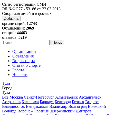
Св-во регистрации СМИ
ЭЛ №ФС77 - 53186 от 22.03.2013
Спорт для детей и взрослых
Добавить
организаций:
12743
Объявлений:
2069
секций:
44463
отзывов:
5219
Организации
Объявления
Виды спорта
Статьи о спорте
Работа
Новости
Тула
Город
Тула
Все
Москва
Санкт-Петербург
Альметьевск
Архангельск
Астрахань
Балашиха
Барнаул
Белгород
Брянск
Видное
Владивосток
Владикавказ
Владимир
Волгоград
Волжский
Вологда
Воронеж
Грозный
Дзержинский
Дмитров