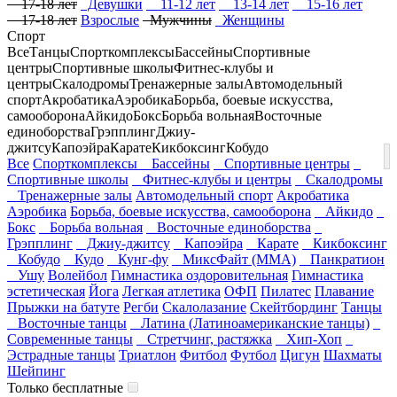
17-18 лет
Девушки
11-12 лет
13-14 лет
15-16 лет
17-18 лет
Взрослые
Мужчины
Женщины
Спорт
Все
Танцы
Спорткомплексы
Бассейны
Спортивные
центры
Спортивные школы
Фитнес-клубы и
центры
Скалодромы
Тренажерные залы
Автомодельный
спорт
Акробатика
Аэробика
Борьба, боевые искусства,
самооборона
Айкидо
Бокс
Борьба вольная
Восточные
единоборства
Грэпплинг
Джиу-
джитсу
Капоэйра
Карате
Кикбоксинг
Кобудо
Все
Спорткомплексы
Бассейны
Спортивные центры
Спортивные школы
Фитнес-клубы и центры
Скалодромы
Тренажерные залы
Автомодельный спорт
Акробатика
Аэробика
Борьба, боевые искусства, самооборона
Айкидо
Бокс
Борьба вольная
Восточные единоборства
Грэпплинг
Джиу-джитсу
Капоэйра
Карате
Кикбоксинг
Кобудо
Кудо
Кунг-фу
МиксФайт (ММА)
Панкратион
Ушу
Волейбол
Гимнастика оздоровительная
Гимнастика
эстетическая
Йога
Легкая атлетика
ОФП
Пилатес
Плавание
Прыжки на батуте
Регби
Скалолазание
Скейтбординг
Танцы
Восточные танцы
Латина (Латиноамериканские танцы)
Современные танцы
Стретчинг, растяжка
Хип-Хоп
Эстрадные танцы
Триатлон
Фитбол
Футбол
Цигун
Шахматы
Шейпинг
Только бесплатные