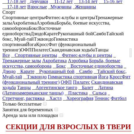
17-18 лет
Девушки
11-12 лет
13-14 лет
15-16 лет
17-18 лет
Взрослые
Мужчины
Женщины
Спорт
Спортивные центры
Фитнес-клубы и центры
Тренажерные
залы
Акробатика
Аэробика
Борьба, боевые искусства,
самооборона
Бокс
Восточные
единоборства
Дзюдо
Карате
Рукопашный бой
Самбо
Тайский
бокс, Муай-тай
Тэквондо
Гимнастика
спортивная
Йога
КроссФит (функциональный
тренинг)
ОФП
Пилатес
Скандинавская ходьба
Танцы
Все
Спортивные центры
Фитнес-клубы и центры
Тренажерные залы
Акробатика
Аэробика
Борьба, боевые
искусства, самооборона
Бокс
Восточные единоборства
Дзюдо
Карате
Рукопашный бой
Самбо
Тайский бокс,
Муай-тай
Тэквондо
Гимнастика спортивная
Йога
КроссФит
(функциональный тренинг)
ОФП
Пилатес
Скандинавская
ходьба
Танцы
Аргентинское танго
Балет
Латина
(Латиноамериканские танцы)
Пластика
Сальса
Стретчинг, растяжка
Хастл
Хореография
Теннис
Фитбол
Только бесплатные
Занятия для беременных
Аренда зала или площадки
СЕКЦИИ ДЛЯ ВЗРОСЛЫХ В ТВЕРИ