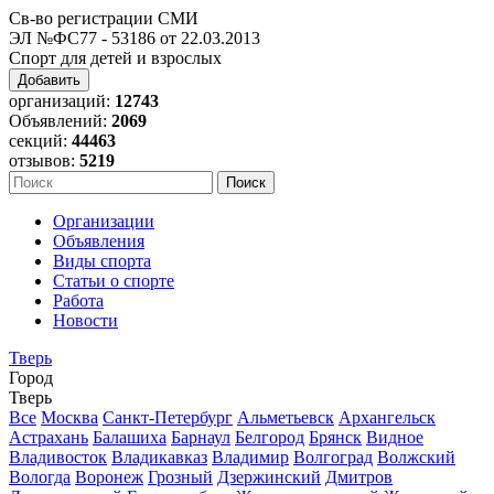
Св-во регистрации СМИ
ЭЛ №ФС77 - 53186 от 22.03.2013
Спорт для детей и взрослых
Добавить
организаций:
12743
Объявлений:
2069
секций:
44463
отзывов:
5219
Организации
Объявления
Виды спорта
Статьи о спорте
Работа
Новости
Тверь
Город
Тверь
Все
Москва
Санкт-Петербург
Альметьевск
Архангельск
Астрахань
Балашиха
Барнаул
Белгород
Брянск
Видное
Владивосток
Владикавказ
Владимир
Волгоград
Волжский
Вологда
Воронеж
Грозный
Дзержинский
Дмитров