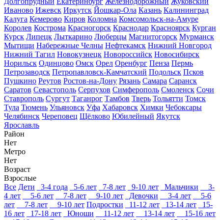
Долгопрудный
Екатеринбург
Железнодорожный
Жуковский
Иваново
Ижевск
Иркутск
Йошкар-Ола
Казань
Калининград
Калуга
Кемерово
Киров
Коломна
Комсомольск-на-Амуре
Королев
Кострома
Красногорск
Краснодар
Красноярск
Курган
Курск
Липецк
Лыткарино
Люберцы
Магнитогорск
Мурманск
Мытищи
Набережные Челны
Нефтекамск
Нижний Новгород
Нижний Тагил
Новокузнецк
Новороссийск
Новосибирск
Норильск
Одинцово
Омск
Орел
Оренбург
Пенза
Пермь
Петрозаводск
Петропавловск-Камчатский
Подольск
Псков
Пушкино
Реутов
Ростов-на-Дону
Рязань
Самара
Саранск
Саратов
Севастополь
Серпухов
Симферополь
Смоленск
Сочи
Ставрополь
Сургут
Таганрог
Тамбов
Тверь
Тольятти
Томск
Тула
Тюмень
Ульяновск
Уфа
Хабаровск
Химки
Чебоксары
Челябинск
Череповец
Щёлково
Юбилейный
Якутск
Ярославль
Район
Нет
Метро
Нет
Возраст
Взрослые
Все
Дети
3-4 года
5-6 лет
7-8 лет
9-10 лет
Мальчики
3-
4 лет
5-6 лет
7-8 лет
9-10 лет
Девочки
3-4 лет
5-6
лет
7-8 лет
9-10 лет
Подростки
11-12 лет
13-14 лет
15-
16 лет
17-18 лет
Юноши
11-12 лет
13-14 лет
15-16 лет