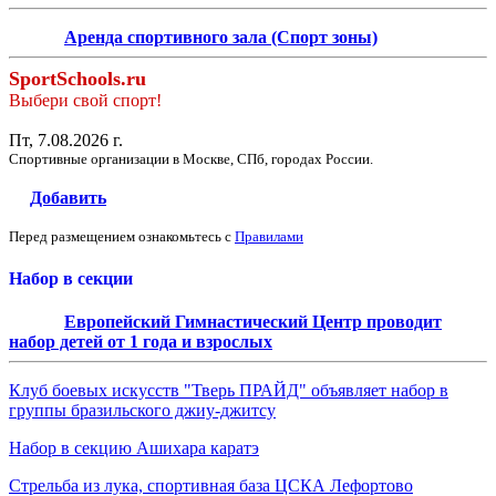
Аренда спортивного зала (Спорт зоны)
SportSchools.ru
Выбери свой спорт!
Пт, 7.08.2026 г.
Спортивные организации в Москве, СПб, городах России.
Добавить
Перед размещением ознакомьтесь с
Правилами
Набор в секции
Европейский Гимнастический Центр проводит
набор детей от 1 года и взрослых
Клуб боевых искусств "Тверь ПРАЙД" объявляет набор в
группы бразильского джиу-джитсу
Набор в секцию Ашихара каратэ
Стрельба из лука, спортивная база ЦСКА Лефортово