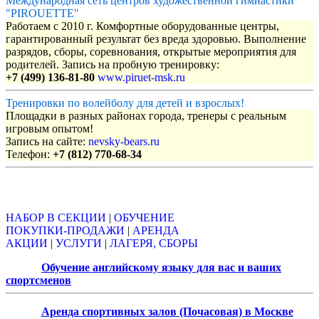
Международная сеть центров художественной гимнастики
"PIROUETTE"
Работаем с 2010 г. Комфортные оборудованные центры,
гарантированный результат без вреда здоровью. Выполнение
разрядов, сборы, соревнования, открытые мероприятия для
родителей. Запись на пробную тренировку:
+7 (499) 136-81-80
www.piruet-msk.ru
Тренировки по волейболу для детей и взрослых!
Площадки в разных районах города, тренеры с реальным
игровым опытом!
Запись на сайте:
nevsky-bears.ru
Телефон:
+7 (812) 770-68-34
Объявления
НАБОР В СЕКЦИИ
|
ОБУЧЕНИЕ
ПОКУПКИ-ПРОДАЖИ
|
АРЕНДА
АКЦИИ
|
УСЛУГИ
|
ЛАГЕРЯ, СБОРЫ
Обучение английскому языку для вас и ваших
спортсменов
Аренда спортивных залов (Почасовая) в Москве