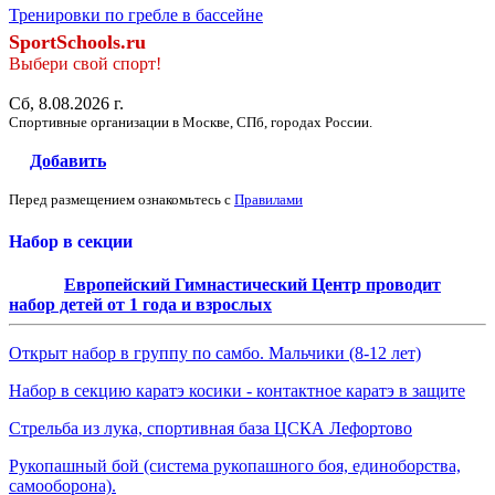
Тренировки по гребле в бассейне
SportSchools.ru
Выбери свой спорт!
Сб, 8.08.2026 г.
Спортивные организации в Москве, СПб, городах России.
Добавить
Перед размещением ознакомьтесь с
Правилами
Набор в секции
Европейский Гимнастический Центр проводит
набор детей от 1 года и взрослых
Открыт набор в группу по самбо. Мальчики (8-12 лет)
Набор в секцию каратэ косики - контактное каратэ в защите
Стрельба из лука, спортивная база ЦСКА Лефортово
Рукопашный бой (система рукопашного боя, единоборства,
самооборона).