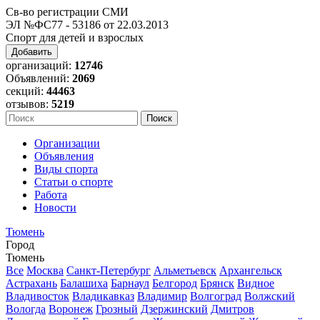
Св-во регистрации СМИ
ЭЛ №ФС77 - 53186 от 22.03.2013
Спорт для детей и взрослых
Добавить
организаций:
12746
Объявлений:
2069
секций:
44463
отзывов:
5219
Организации
Объявления
Виды спорта
Статьи о спорте
Работа
Новости
Тюмень
Город
Тюмень
Все
Москва
Санкт-Петербург
Альметьевск
Архангельск
Астрахань
Балашиха
Барнаул
Белгород
Брянск
Видное
Владивосток
Владикавказ
Владимир
Волгоград
Волжский
Вологда
Воронеж
Грозный
Дзержинский
Дмитров