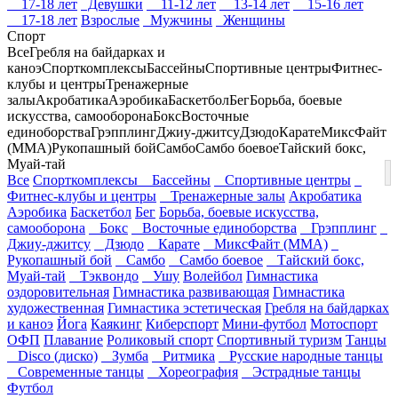
17-18 лет
Девушки
11-12 лет
13-14 лет
15-16 лет
17-18 лет
Взрослые
Мужчины
Женщины
Спорт
Все
Гребля на байдарках и
каноэ
Спорткомплексы
Бассейны
Спортивные центры
Фитнес-
клубы и центры
Тренажерные
залы
Акробатика
Аэробика
Баскетбол
Бег
Борьба, боевые
искусства, самооборона
Бокс
Восточные
единоборства
Грэпплинг
Джиу-джитсу
Дзюдо
Карате
МиксФайт
(ММА)
Рукопашный бой
Самбо
Самбо боевое
Тайский бокс,
Муай-тай
Все
Спорткомплексы
Бассейны
Спортивные центры
Фитнес-клубы и центры
Тренажерные залы
Акробатика
Аэробика
Баскетбол
Бег
Борьба, боевые искусства,
самооборона
Бокс
Восточные единоборства
Грэпплинг
Джиу-джитсу
Дзюдо
Карате
МиксФайт (ММА)
Рукопашный бой
Самбо
Самбо боевое
Тайский бокс,
Муай-тай
Тэквондо
Ушу
Волейбол
Гимнастика
оздоровительная
Гимнастика развивающая
Гимнастика
художественная
Гимнастика эстетическая
Гребля на байдарках
и каноэ
Йога
Каякинг
Киберспорт
Мини-футбол
Мотоспорт
ОФП
Плавание
Роликовый спорт
Спортивный туризм
Танцы
Disco (диско)
Зумба
Ритмика
Русские народные танцы
Современные танцы
Хореография
Эстрадные танцы
Футбол