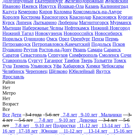
Долгопрудный
Екатеринбург
Железнодорожный
Жуковский
Иваново
Ижевск
Иркутск
Йошкар-Ола
Казань
Калининград
Калуга
Кемерово
Киров
Коломна
Комсомольск-на-Амуре
Королев
Кострома
Красногорск
Краснодар
Красноярск
Курган
Курск
Липецк
Лыткарино
Люберцы
Магнитогорск
Мурманск
Мытищи
Набережные Челны
Нефтекамск
Нижний Новгород
Нижний Тагил
Новокузнецк
Новороссийск
Новосибирск
Норильск
Одинцово
Омск
Орел
Оренбург
Пенза
Пермь
Петрозаводск
Петропавловск-Камчатский
Подольск
Псков
Пушкино
Реутов
Ростов-на-Дону
Рязань
Самара
Саранск
Саратов
Севастополь
Серпухов
Симферополь
Смоленск
Сочи
Ставрополь
Сургут
Таганрог
Тамбов
Тверь
Тольятти
Томск
Тула
Тюмень
Ульяновск
Уфа
Хабаровск
Химки
Чебоксары
Челябинск
Череповец
Щёлково
Юбилейный
Якутск
Ярославль
Район
Нет
Метро
Нет
Возраст
Все
Все
Дети
3-4 года
5-6 лет
7-8 лет
9-10 лет
Мальчики
3-
4 лет
5-6 лет
7-8 лет
9-10 лет
Девочки
3-4 лет
5-6
лет
7-8 лет
9-10 лет
Подростки
11-12 лет
13-14 лет
15-
16 лет
17-18 лет
Юноши
11-12 лет
13-14 лет
15-16 лет