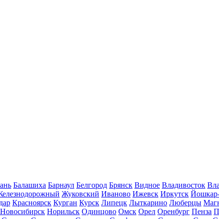
ань
Балашиха
Барнаул
Белгород
Брянск
Видное
Владивосток
Вла
Железнодорожный
Жуковский
Иваново
Ижевск
Иркутск
Йошкар
дар
Красноярск
Курган
Курск
Липецк
Лыткарино
Люберцы
Маг
Новосибирск
Норильск
Одинцово
Омск
Орел
Оренбург
Пенза
П