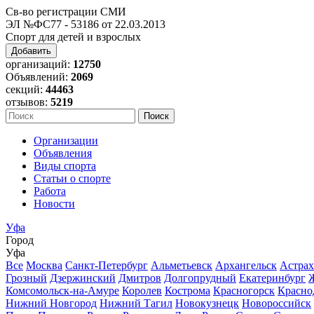
Св-во регистрации СМИ
ЭЛ №ФС77 - 53186 от 22.03.2013
Спорт для детей и взрослых
Добавить
организаций:
12750
Объявлений:
2069
секций:
44463
отзывов:
5219
Организации
Объявления
Виды спорта
Статьи о спорте
Работа
Новости
Уфа
Город
Уфа
Все
Москва
Санкт-Петербург
Альметьевск
Архангельск
Астрах
Грозный
Дзержинский
Дмитров
Долгопрудный
Екатеринбург
Комсомольск-на-Амуре
Королев
Кострома
Красногорск
Красно
Нижний Новгород
Нижний Тагил
Новокузнецк
Новороссийск