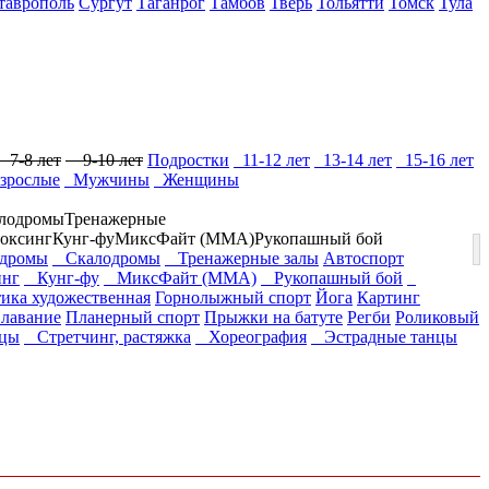
таврополь
Сургут
Таганрог
Тамбов
Тверь
Тольятти
Томск
Тула
7-8 лет
9-10 лет
Подростки
11-12 лет
13-14 лет
15-16 лет
зрослые
Мужчины
Женщины
лодромы
Тренажерные
оксинг
Кунг-фу
МиксФайт (ММА)
Рукопашный бой
дромы
Скалодромы
Тренажерные залы
Автоспорт
нг
Кунг-фу
МиксФайт (ММА)
Рукопашный бой
ика художественная
Горнолыжный спорт
Йога
Картинг
лавание
Планерный спорт
Прыжки на батуте
Регби
Роликовый
цы
Стретчинг, растяжка
Хореография
Эстрадные танцы