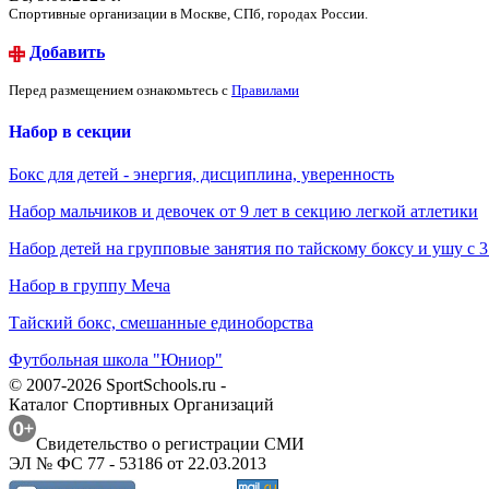
Спортивные организации в Москве, СПб, городах России.
Добавить
Перед размещением ознакомьтесь с
Правилами
Набор в секции
Бокс для детей - энергия, дисциплина, уверенность
Набор мальчиков и девочек от 9 лет в секцию легкой атлетики
Набор детей на групповые занятия по тайскому боксу и ушу с 3
Набор в группу Меча
Тайский бокс, смешанные единоборства
Футбольная школа "Юниор"
© 2007-2026 SportSchools.ru -
Каталог Спортивных Организаций
Свидетельство о регистрации СМИ
ЭЛ № ФС 77 - 53186 от 22.03.2013