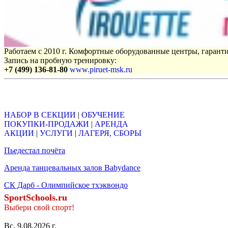
Работаем с 2010 г. Комфортные оборудованные центры, гаранти
Запись на пробную тренировку:
+7 (499) 136-81-80
www.piruet-msk.ru
Объявления
НАБОР В СЕКЦИИ
|
ОБУЧЕНИЕ
ПОКУПКИ-ПРОДАЖИ
|
АРЕНДА
АКЦИИ
|
УСЛУГИ
|
ЛАГЕРЯ, СБОРЫ
Пьeдeстал почётa
Аренда танцевальных залов Babydance
СК Дарб - Олимпийское тхэквондо
SportSchools.ru
Выбери свой спорт!
Вс, 9.08.2026 г.