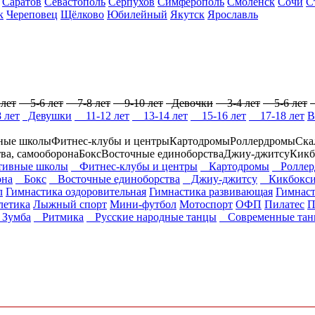
Саратов
Севастополь
Серпухов
Симферополь
Смоленск
Сочи
С
к
Череповец
Щёлково
Юбилейный
Якутск
Ярославль
лет
5-6 лет
7-8 лет
9-10 лет
Девочки
3-4 лет
5-6 лет
 лет
Девушки
11-12 лет
13-14 лет
15-16 лет
17-18 лет
В
ные школы
Фитнес-клубы и центры
Картодромы
Роллердромы
Ска
тва, самооборона
Бокс
Восточные единоборства
Джиу-джитсу
Кикб
ивные школы
Фитнес-клубы и центры
Картодромы
Роллер
она
Бокс
Восточные единоборства
Джиу-джитсу
Кикбокси
л
Гимнастика оздоровительная
Гимнастика развивающая
Гимнаст
летика
Лыжный спорт
Мини-футбол
Мотоспорт
ОФП
Пилатес
П
Зумба
Ритмика
Русские народные танцы
Современные тан