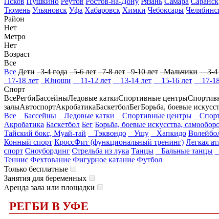
Псков
Пушкино
Реутов
Ростов-на-Дону
Рязань
Самара
Саранск
Тюмень
Ульяновск
Уфа
Хабаровск
Химки
Чебоксары
Челябинс
Район
Нет
Метро
Нет
Возраст
Все
Все
Дети
3-4 года
5-6 лет
7-8 лет
9-10 лет
Мальчики
3-4 
17-18 лет
Юноши
11-12 лет
13-14 лет
15-16 лет
17-18
Спорт
Все
Регби
Бассейны
Ледовые катки
Спортивные центры
Спортив
залы
Автоспорт
Акробатика
Баскетбол
Бег
Борьба, боевые искусс
Все
Бассейны
Ледовые катки
Спортивные центры
Спорт
Акробатика
Баскетбол
Бег
Борьба, боевые искусства, самообор
Тайский бокс, Муай-тай
Тэквондо
Ушу
Хапкидо
Волейбо
Конный спорт
КроссФит (функциональный тренинг)
Легкая ат
спорт
Сноубординг
Стрельба из лука
Танцы
Бальные танцы
Теннис
Фехтование
Фигурное катание
Футбол
Только бесплатные
Занятия для беременных
Аренда зала или площадки
РЕГБИ В УФЕ