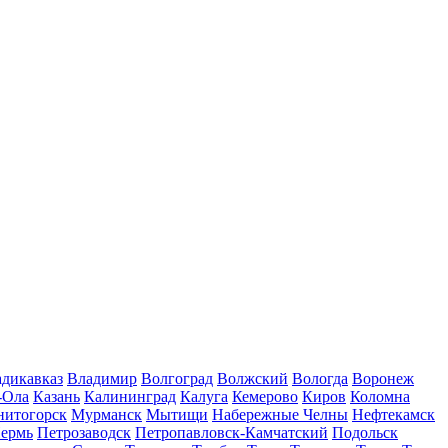
дикавказ
Владимир
Волгоград
Волжский
Вологда
Воронеж
-Ола
Казань
Калининград
Калуга
Кемерово
Киров
Коломна
нитогорск
Мурманск
Мытищи
Набережные Челны
Нефтекамск
ермь
Петрозаводск
Петропавловск-Камчатский
Подольск