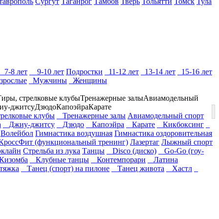
таврополь
Сургут
Таганрог
Тамбов
Тверь
Тольятти
Томск
Тула
7-8 лет
9-10 лет
Подростки
11-12 лет
13-14 лет
15-16 лет
зрослые
Мужчины
Женщины
Тиры, стрелковые клубы
Тренажерные залы
Авиамодельный
иу-джитсу
Дзюдо
Капоэйра
Карате
релковые клубы
Тренажерные залы
Авиамодельный спорт
а
Джиу-джитсу
Дзюдо
Капоэйра
Карате
Кикбоксинг
Волейбол
Гимнастика воздушная
Гимнастика оздоровительная
КроссФит (функциональный тренинг)
Лазертаг
Лыжный спорт
эклайн
Стрельба из лука
Танцы
Disco (диско)
Go-Go (гоу-
изомба
Клубные танцы
Контемпорари
Латина
тяжка
Танец (спорт) на пилоне
Танец живота
Хастл