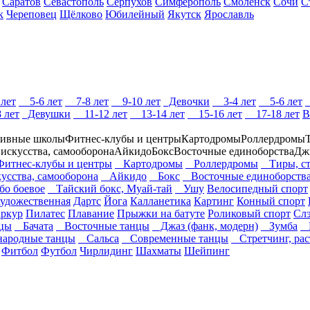
Саратов
Севастополь
Серпухов
Симферополь
Смоленск
Сочи
С
к
Череповец
Щёлково
Юбилейный
Якутск
Ярославль
лет
5-6 лет
7-8 лет
9-10 лет
Девочки
3-4 лет
5-6 лет
 лет
Девушки
11-12 лет
13-14 лет
15-16 лет
17-18 лет
В
ивные школы
Фитнес-клубы и центры
Картодромы
Роллердромы
 искусства, самооборона
Айкидо
Бокс
Восточные единоборства
Дж
тнес-клубы и центры
Картодромы
Роллердромы
Тиры, ст
кусства, самооборона
Айкидо
Бокс
Восточные единоборств
о боевое
Тайский бокс, Муай-тай
Ушу
Велосипедный спорт
художественная
Дартс
Йога
Калланетика
Картинг
Конный спорт
ркур
Пилатес
Плавание
Прыжки на батуте
Роликовый спорт
Сл
цы
Бачата
Восточные танцы
Джаз (фанк, модерн)
Зумба
К
ародные танцы
Сальса
Современные танцы
Стретчинг, рас
Фитбол
Футбол
Чирлидинг
Шахматы
Шейпинг