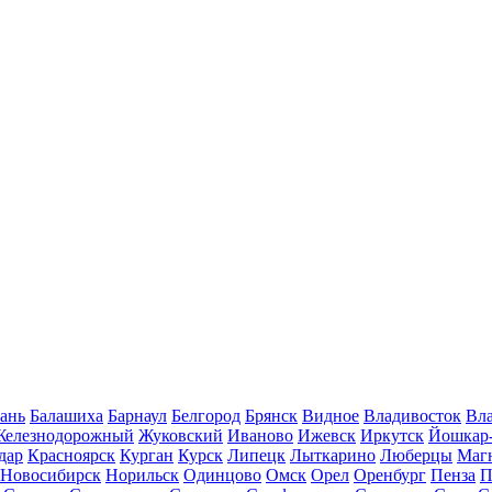
ань
Балашиха
Барнаул
Белгород
Брянск
Видное
Владивосток
Вла
Железнодорожный
Жуковский
Иваново
Ижевск
Иркутск
Йошкар
дар
Красноярск
Курган
Курск
Липецк
Лыткарино
Люберцы
Маг
Новосибирск
Норильск
Одинцово
Омск
Орел
Оренбург
Пенза
П