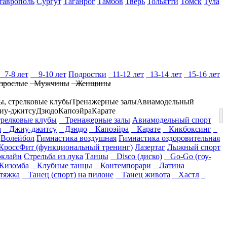
таврополь
Сургут
Таганрог
Тамбов
Тверь
Тольятти
Томск
Тула
7-8 лет
9-10 лет
Подростки
11-12 лет
13-14 лет
15-16 лет
зрослые
Мужчины
Женщины
ы, стрелковые клубы
Тренажерные залы
Авиамодельный
иу-джитсу
Дзюдо
Капоэйра
Карате
релковые клубы
Тренажерные залы
Авиамодельный спорт
а
Джиу-джитсу
Дзюдо
Капоэйра
Карате
Кикбоксинг
Волейбол
Гимнастика воздушная
Гимнастика оздоровительная
КроссФит (функциональный тренинг)
Лазертаг
Лыжный спорт
эклайн
Стрельба из лука
Танцы
Disco (диско)
Go-Go (гоу-
изомба
Клубные танцы
Контемпорари
Латина
тяжка
Танец (спорт) на пилоне
Танец живота
Хастл