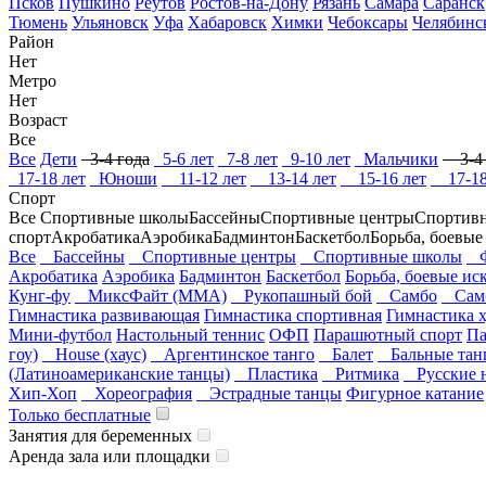
Псков
Пушкино
Реутов
Ростов-на-Дону
Рязань
Самара
Саранск
Тюмень
Ульяновск
Уфа
Хабаровск
Химки
Чебоксары
Челябинс
Район
Нет
Метро
Нет
Возраст
Все
Все
Дети
3-4 года
5-6 лет
7-8 лет
9-10 лет
Мальчики
3-4 
17-18 лет
Юноши
11-12 лет
13-14 лет
15-16 лет
17-18
Спорт
Все
Спортивные школы
Бассейны
Спортивные центры
Спортив
спорт
Акробатика
Аэробика
Бадминтон
Баскетбол
Борьба, боевые
Все
Бассейны
Спортивные центры
Спортивные школы
Фи
Акробатика
Аэробика
Бадминтон
Баскетбол
Борьба, боевые ис
Кунг-фу
МиксФайт (ММА)
Рукопашный бой
Самбо
Самб
Гимнастика развивающая
Гимнастика спортивная
Гимнастика 
Мини-футбол
Настольный теннис
ОФП
Парашютный спорт
Па
гоу)
House (хаус)
Аргентинское танго
Балет
Бальные тан
(Латиноамериканские танцы)
Пластика
Ритмика
Русские н
Хип-Хоп
Хореография
Эстрадные танцы
Фигурное катание
Только бесплатные
Занятия для беременных
Аренда зала или площадки