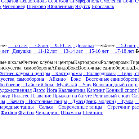
Саратов
Севастополь
Серпухов
Симферополь
Смоленск
Сочи
С
к
Череповец
Щёлково
Юбилейный
Якутск
Ярославль
лет
5-6 лет
7-8 лет
9-10 лет
Девочки
3-4 лет
5-6 лет
 лет
Девушки
11-12 лет
13-14 лет
15-16 лет
17-18 лет
В
ные школы
Фитнес-клубы и центры
Картодромы
Роллердромы
Тир
 искусства, самооборона
Айкидо
Бокс
Восточные единоборства
Дж
тнес-клубы и центры
Картодромы
Роллердромы
Тиры, ст
кусства, самооборона
Айкидо
Бокс
Восточные единоборств
о боевое
Тайский бокс, Муай-тай
Ушу
Велосипедный спорт
художественная
Дартс
Йога
Калланетика
Картинг
Конный спорт
ркур
Пилатес
Плавание
Прыжки на батуте
Роликовый спорт
Сл
цы
Бачата
Восточные танцы
Джаз (фанк, модерн)
Зумба
К
ародные танцы
Сальса
Современные танцы
Стретчинг, рас
Фитбол
Футбол
Чирлидинг
Шахматы
Шейпинг