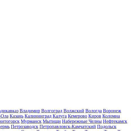
дикавказ
Владимир
Волгоград
Волжский
Вологда
Воронеж
-Ола
Казань
Калининград
Калуга
Кемерово
Киров
Коломна
нитогорск
Мурманск
Мытищи
Набережные Челны
Нефтекамск
ермь
Петрозаводск
Петропавловск-Камчатский
Подольск