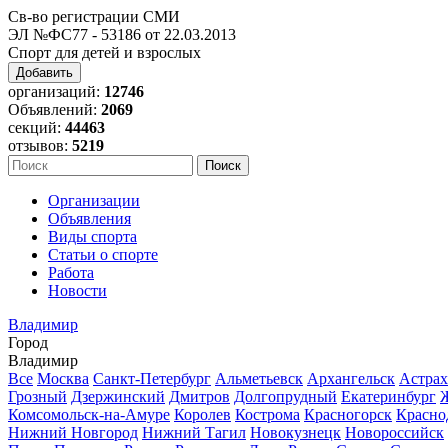
Св-во регистрации СМИ
ЭЛ №ФС77 - 53186 от 22.03.2013
Спорт для детей и взрослых
Добавить
организаций:
12746
Объявлений:
2069
секций:
44463
отзывов:
5219
Организации
Объявления
Виды спорта
Статьи о спорте
Работа
Новости
Владимир
Город
Владимир
Все
Москва
Санкт-Петербург
Альметьевск
Архангельск
Астрах
Грозный
Дзержинский
Дмитров
Долгопрудный
Екатеринбург
Комсомольск-на-Амуре
Королев
Кострома
Красногорск
Красно
Нижний Новгород
Нижний Тагил
Новокузнецк
Новороссийск