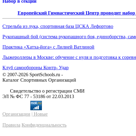
Набор в секции
Европейский Гимнастический Центр проводит набор д
Стрельба из лука, спортивная база ЦСКА Лефортово
Рукопашный бой (система рукопашного боя, единоборства, сам
Практика «Хатха-йога» с Лилией Ватлиной
Лыжероллеры в Москве: обучение с нуля и подготовка к сорев
Клуб самообороны Контр- Удар
© 2007-2026 SportSchools.ru -
Каталог Спортивных Организаций
Свидетельство о регистрации СМИ
ЭЛ № ФС 77 - 53186 от 22.03.2013
Организации
| Новые
Правила
Конфиденциальность