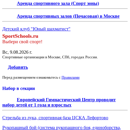
Аренда спортивного зала (Спорт зоны)
Аренда спортивных залов (Почасовая) в Москве
Детский клуб "Юный шахматист"
SportSchools.ru
Выбери свой спорт!
Вс, 9.08.2026 г.
Спортивные организации в Москве, СПб, городах России.
Добавить
Перед размещением ознакомьтесь с
Правилами
Набор в секции
Европейский Гимнастический Центр проводит
набор детей от 1 года и взрослых
Стрельба из лука, спортивная база ЦСКА Лефортово
Рукопашный бой (система рукопашного боя, единоборства,