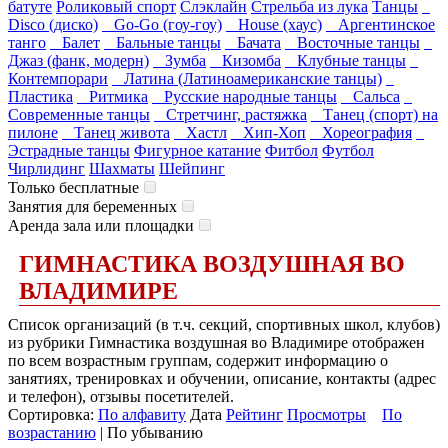
батуте
Роликовый спорт
Слэклайн
Стрельба из лука
Танцы
Disco (диско)
Go-Go (гоу-гоу)
House (хаус)
Аргентинское
танго
Балет
Бальные танцы
Бачата
Восточные танцы
Джаз (фанк, модерн)
Зумба
Кизомба
Клубные танцы
Контемпорари
Латина (Латиноамериканские танцы)
Пластика
Ритмика
Русские народные танцы
Сальса
Современные танцы
Стретчинг, растяжка
Танец (спорт) на
пилоне
Танец живота
Хастл
Хип-Хоп
Хореография
Эстрадные танцы
Фигурное катание
Фитбол
Футбол
Чирлидинг
Шахматы
Шейпинг
Только бесплатные
Занятия для беременных
Аренда зала или площадки
ГИМНАСТИКА ВОЗДУШНАЯ ВО
ВЛАДИМИРЕ
Список организаций (в т.ч. секций, спортивных школ, клубов)
из рубрики Гимнастика воздушная во Владимире отображен
по всем возрастным группам, содержит информацию о
занятиях, тренировках и обучении, описание, контакты (адрес
и телефон), отзывы посетителей.
Сортировка:
По алфавиту
Дата
Рейтинг
Просмотры
По
возрастанию
| По убыванию