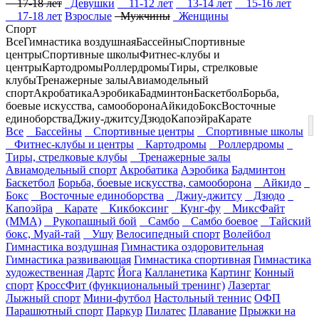
17-18 лет
Девушки
11-12 лет
13-14 лет
15-16 лет
17-18 лет
Взрослые
Мужчины
Женщины
Спорт
Все
Гимнастика воздушная
Бассейны
Спортивные
центры
Спортивные школы
Фитнес-клубы и
центры
Картодромы
Роллердромы
Тиры, стрелковые
клубы
Тренажерные залы
Авиамодельный
спорт
Акробатика
Аэробика
Бадминтон
Баскетбол
Борьба,
боевые искусства, самооборона
Айкидо
Бокс
Восточные
единоборства
Джиу-джитсу
Дзюдо
Капоэйра
Карате
Все
Бассейны
Спортивные центры
Спортивные школы
Фитнес-клубы и центры
Картодромы
Роллердромы
Тиры, стрелковые клубы
Тренажерные залы
Авиамодельный спорт
Акробатика
Аэробика
Бадминтон
Баскетбол
Борьба, боевые искусства, самооборона
Айкидо
Бокс
Восточные единоборства
Джиу-джитсу
Дзюдо
Капоэйра
Карате
Кикбоксинг
Кунг-фу
МиксФайт
(ММА)
Рукопашный бой
Самбо
Самбо боевое
Тайский
бокс, Муай-тай
Ушу
Велосипедный спорт
Волейбол
Гимнастика воздушная
Гимнастика оздоровительная
Гимнастика развивающая
Гимнастика спортивная
Гимнастика
художественная
Дартс
Йога
Калланетика
Картинг
Конный
спорт
КроссФит (функциональный тренинг)
Лазертаг
Лыжный спорт
Мини-футбол
Настольный теннис
ОФП
Парашютный спорт
Паркур
Пилатес
Плавание
Прыжки на