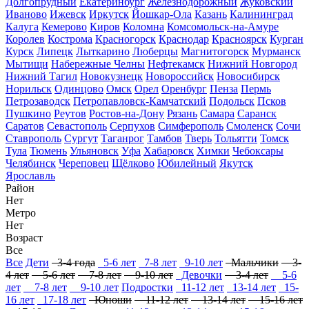
Долгопрудный
Екатеринбург
Железнодорожный
Жуковский
Иваново
Ижевск
Иркутск
Йошкар-Ола
Казань
Калининград
Калуга
Кемерово
Киров
Коломна
Комсомольск-на-Амуре
Королев
Кострома
Красногорск
Краснодар
Красноярск
Курган
Курск
Липецк
Лыткарино
Люберцы
Магнитогорск
Мурманск
Мытищи
Набережные Челны
Нефтекамск
Нижний Новгород
Нижний Тагил
Новокузнецк
Новороссийск
Новосибирск
Норильск
Одинцово
Омск
Орел
Оренбург
Пенза
Пермь
Петрозаводск
Петропавловск-Камчатский
Подольск
Псков
Пушкино
Реутов
Ростов-на-Дону
Рязань
Самара
Саранск
Саратов
Севастополь
Серпухов
Симферополь
Смоленск
Сочи
Ставрополь
Сургут
Таганрог
Тамбов
Тверь
Тольятти
Томск
Тула
Тюмень
Ульяновск
Уфа
Хабаровск
Химки
Чебоксары
Челябинск
Череповец
Щёлково
Юбилейный
Якутск
Ярославль
Район
Нет
Метро
Нет
Возраст
Все
Все
Дети
3-4 года
5-6 лет
7-8 лет
9-10 лет
Мальчики
3-
4 лет
5-6 лет
7-8 лет
9-10 лет
Девочки
3-4 лет
5-6
лет
7-8 лет
9-10 лет
Подростки
11-12 лет
13-14 лет
15-
16 лет
17-18 лет
Юноши
11-12 лет
13-14 лет
15-16 лет