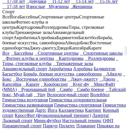
17-18 лет
Девушки
11-12 лет
13-14 лет
15-16 лет
17-18 лет
Взрослые
Мужчины
Женщины
Спорт
Все
Йога
Бассейны
Спортивные центры
Спортивные
школы
Фитнес-клубы и
центры
Картодромы
Роллердромы
Тиры, стрелковые
клубы
Тренажерные залы
Авиамодельный
спорт
Акробатика
Аэробика
Бадминтон
Баскетбол
Борьба,
боевые искусства, самооборона
Айкидо
Бокс
Восточные
единоборства
Джиу-джитсу
Дзюдо
Капоэйра
Карате
Все
Бассейны
Спортивные центры
Спортивные школы
Фитнес-клубы и центры
Картодромы
Роллердромы
Тиры, стрелковые клубы
Тренажерные залы
Авиамодельный спорт
Акробатика
Аэробика
Бадминтон
Баскетбол
Борьба, боевые искусства, самооборона
Айкидо
Бокс
Восточные единоборства
Джиу-джитсу
Дзюдо
Капоэйра
Карате
Кикбоксинг
Кунг-фу
МиксФайт
(ММА)
Рукопашный бой
Самбо
Самбо боевое
Тайский
бокс, Муай-тай
Ушу
Велосипедный спорт
Волейбол
Гимнастика воздушная
Гимнастика оздоровительная
Гимнастика развивающая
Гимнастика спортивная
Гимнастика
художественная
Дартс
Йога
Калланетика
Картинг
Конный
спорт
КроссФит (функциональный тренинг)
Лазертаг
Лыжный спорт
Мини-футбол
Настольный теннис
ОФП
Парашютный спорт
Паркур
Пилатес
Плавание
Прыжки на