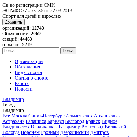
Св-во регистрации СМИ
ЭЛ №ФС77 - 53186 от 22.03.2013
Спорт для детей и взрослых
Добавить
организаций:
12743
Объявлений:
2069
секций:
44463
отзывов:
5219
Организации
Объявления
Виды спорта
Статьи о спорте
Работа
Новости
Владимир
Город
Владимир
Все
Москва
Санкт-Петербург
Альметьевск
Архангельск
Астрахань
Балашиха
Барнаул
Белгород
Брянск
Видное
Владивосток
Владикавказ
Владимир
Волгоград
Волжский
Вологда
Воронеж
Грозный
Дзержинский
Дмитров