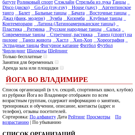
батуте
Роликовый спорт
Слэклайн
Стрельба из лука
Танцы
Disco (диско)
Go-Go (гоу-гоу)
House (хаус)
Аргентинское
танго
Балет
Бальные танцы
Бачата
Восточные танцы
Джаз (фанк, модерн)
Зумба
Кизомба
Клубные танцы
Контемпорари
Латина (Латиноамериканские танцы)
Пластика
Ритмика
Русские народные танцы
Сальса
Современные танцы
Стретчинг, растяжка
Танец (спорт) на
пилоне
Танец живота
Хастл
Хип-Хоп
Хореография
Эстрадные танцы
Фигурное катание
Фитбол
Футбол
Чирлидинг
Шахматы
Шейпинг
Только бесплатные
Занятия для беременных
Аренда зала или площадки
ЙОГА ВО ВЛАДИМИРЕ
Список организаций (в т.ч. секций, спортивных школ, клубов)
из рубрики Йога во Владимире отображен по всем
возрастным группам, содержит информацию о занятиях,
тренировках и обучении, описание, контакты (адрес и
телефон), отзывы посетителей.
Сортировка:
По алфавиту
Дата
Рейтинг
Просмотры
По
возрастанию
| По убыванию
СПИСОК ОРГАНИЗАЦИЙ