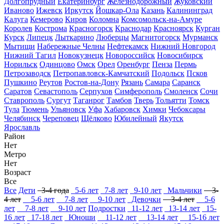
Долгопрудный
Екатеринбург
Железнодорожный
Жуковский
Иваново
Ижевск
Иркутск
Йошкар-Ола
Казань
Калининград
Калуга
Кемерово
Киров
Коломна
Комсомольск-на-Амуре
Королев
Кострома
Красногорск
Краснодар
Красноярск
Курган
Курск
Липецк
Лыткарино
Люберцы
Магнитогорск
Мурманск
Мытищи
Набережные Челны
Нефтекамск
Нижний Новгород
Нижний Тагил
Новокузнецк
Новороссийск
Новосибирск
Норильск
Одинцово
Омск
Орел
Оренбург
Пенза
Пермь
Петрозаводск
Петропавловск-Камчатский
Подольск
Псков
Пушкино
Реутов
Ростов-на-Дону
Рязань
Самара
Саранск
Саратов
Севастополь
Серпухов
Симферополь
Смоленск
Сочи
Ставрополь
Сургут
Таганрог
Тамбов
Тверь
Тольятти
Томск
Тула
Тюмень
Ульяновск
Уфа
Хабаровск
Химки
Чебоксары
Челябинск
Череповец
Щёлково
Юбилейный
Якутск
Ярославль
Район
Нет
Метро
Нет
Возраст
Все
Все
Дети
3-4 года
5-6 лет
7-8 лет
9-10 лет
Мальчики
3-
4 лет
5-6 лет
7-8 лет
9-10 лет
Девочки
3-4 лет
5-6
лет
7-8 лет
9-10 лет
Подростки
11-12 лет
13-14 лет
15-
16 лет
17-18 лет
Юноши
11-12 лет
13-14 лет
15-16 лет