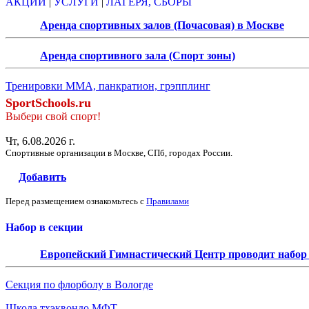
АКЦИИ
|
УСЛУГИ
|
ЛАГЕРЯ, СБОРЫ
Аренда спортивных залов (Почасовая) в Москве
Аренда спортивного зала (Спорт зоны)
Тренировки ММА, панкратион, грэпплинг
SportSchools.ru
Выбери свой спорт!
Чт, 6.08.2026 г.
Спортивные организации в Москве, СПб, городах России.
Добавить
Перед размещением ознакомьтесь с
Правилами
Набор в секции
Европейский Гимнастический Центр проводит набор д
Секция по флорболу в Вологде
Школа тхэквондо МФТ