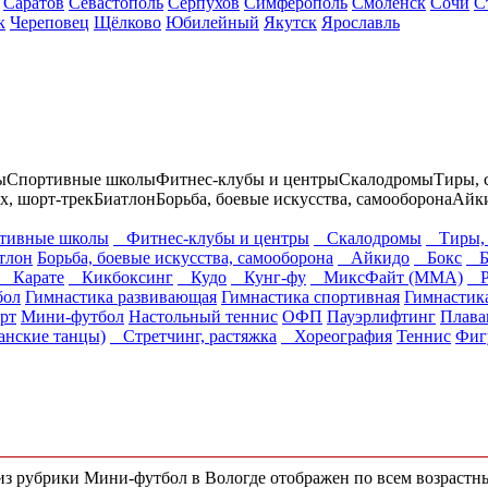
Саратов
Севастополь
Серпухов
Симферополь
Смоленск
Сочи
С
к
Череповец
Щёлково
Юбилейный
Якутск
Ярославль
ы
Спортивные школы
Фитнес-клубы и центры
Скалодромы
Тиры, 
ах, шорт-трек
Биатлон
Борьба, боевые искусства, самооборона
Айк
ивные школы
Фитнес-клубы и центры
Скалодромы
Тиры, 
тлон
Борьба, боевые искусства, самооборона
Айкидо
Бокс
Бо
Карате
Кикбоксинг
Кудо
Кунг-фу
МиксФайт (ММА)
Ру
бол
Гимнастика развивающая
Гимнастика спортивная
Гимнастик
рт
Мини-футбол
Настольный теннис
ОФП
Пауэрлифтинг
Плава
нские танцы)
Стретчинг, растяжка
Хореография
Теннис
Фиг
) из рубрики Мини-футбол в Вологде отображен по всем возраст