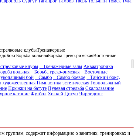
таврополь
Сургут
Таганрог
Тамбов
Тверь
Тольятти
Томск
Тула
стрелковые клубы
Тренажерные
идо
Бокс
Борьба вольная
Борьба греко-римская
Восточные
стрелковые клубы
Тренажерные залы
Аквааэробика
рьба вольная
Борьба греко-римская
Восточные
копашный бой
Самбо
Самбо боевое
Тайский бокс,
а художественная
Гимнастика эстетическая
Горнолыжный
ние
Прыжки на батуте
Пулевая стрельба
Скалолазание
урное катание
Футбол
Хоккей
Цигун
Чирлидинг
ным группам, содержит информацию о занятиях, тренировках и