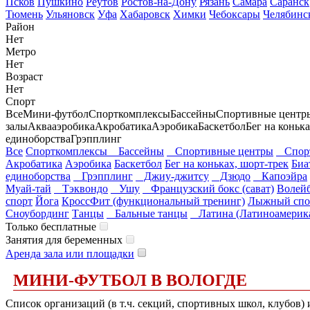
Псков
Пушкино
Реутов
Ростов-на-Дону
Рязань
Самара
Саранск
Тюмень
Ульяновск
Уфа
Хабаровск
Химки
Чебоксары
Челябинс
Район
Нет
Метро
Нет
Возраст
Нет
Спорт
Все
Мини-футбол
Спорткомплексы
Бассейны
Спортивные центр
залы
Аквааэробика
Акробатика
Аэробика
Баскетбол
Бег на коньк
единоборства
Грэпплинг
Все
Спорткомплексы
Бассейны
Спортивные центры
Спорт
Акробатика
Аэробика
Баскетбол
Бег на коньках, шорт-трек
Биа
единоборства
Грэпплинг
Джиу-джитсу
Дзюдо
Капоэйра
Муай-тай
Тэквондо
Ушу
Французский бокс (сават)
Волей
спорт
Йога
КроссФит (функциональный тренинг)
Лыжный спо
Сноубординг
Танцы
Бальные танцы
Латина (Латиноамерика
Только бесплатные
Занятия для беременных
Аренда зала или площадки
МИНИ-ФУТБОЛ В ВОЛОГДЕ
Список организаций (в т.ч. секций, спортивных школ, клубов