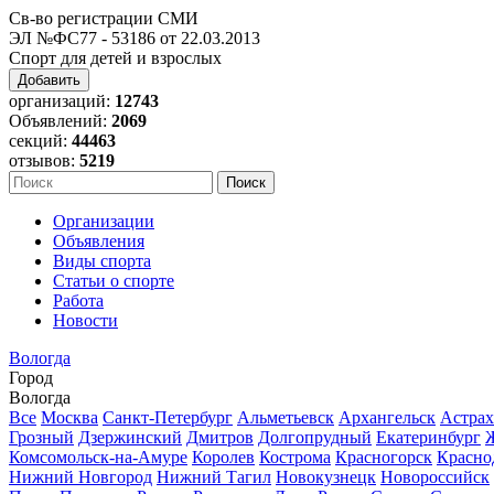
Св-во регистрации СМИ
ЭЛ №ФС77 - 53186 от 22.03.2013
Спорт для детей и взрослых
Добавить
организаций:
12743
Объявлений:
2069
секций:
44463
отзывов:
5219
Организации
Объявления
Виды спорта
Статьи о спорте
Работа
Новости
Вологда
Город
Вологда
Все
Москва
Санкт-Петербург
Альметьевск
Архангельск
Астрах
Грозный
Дзержинский
Дмитров
Долгопрудный
Екатеринбург
Комсомольск-на-Амуре
Королев
Кострома
Красногорск
Красно
Нижний Новгород
Нижний Тагил
Новокузнецк
Новороссийск