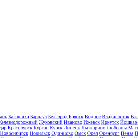
ань
Балашиха
Барнаул
Белгород
Брянск
Видное
Владивосток
Вла
Железнодорожный
Жуковский
Иваново
Ижевск
Иркутск
Йошкар
дар
Красноярск
Курган
Курск
Липецк
Лыткарино
Люберцы
Маг
Новосибирск
Норильск
Одинцово
Омск
Орел
Оренбург
Пенза
П