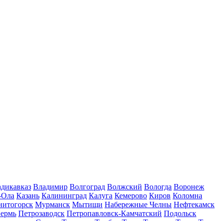
дикавказ
Владимир
Волгоград
Волжский
Вологда
Воронеж
-Ола
Казань
Калининград
Калуга
Кемерово
Киров
Коломна
нитогорск
Мурманск
Мытищи
Набережные Челны
Нефтекамск
ермь
Петрозаводск
Петропавловск-Камчатский
Подольск