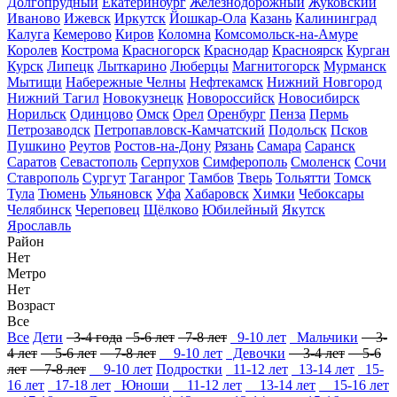
Долгопрудный
Екатеринбург
Железнодорожный
Жуковский
Иваново
Ижевск
Иркутск
Йошкар-Ола
Казань
Калининград
Калуга
Кемерово
Киров
Коломна
Комсомольск-на-Амуре
Королев
Кострома
Красногорск
Краснодар
Красноярск
Курган
Курск
Липецк
Лыткарино
Люберцы
Магнитогорск
Мурманск
Мытищи
Набережные Челны
Нефтекамск
Нижний Новгород
Нижний Тагил
Новокузнецк
Новороссийск
Новосибирск
Норильск
Одинцово
Омск
Орел
Оренбург
Пенза
Пермь
Петрозаводск
Петропавловск-Камчатский
Подольск
Псков
Пушкино
Реутов
Ростов-на-Дону
Рязань
Самара
Саранск
Саратов
Севастополь
Серпухов
Симферополь
Смоленск
Сочи
Ставрополь
Сургут
Таганрог
Тамбов
Тверь
Тольятти
Томск
Тула
Тюмень
Ульяновск
Уфа
Хабаровск
Химки
Чебоксары
Челябинск
Череповец
Щёлково
Юбилейный
Якутск
Ярославль
Район
Нет
Метро
Нет
Возраст
Все
Все
Дети
3-4 года
5-6 лет
7-8 лет
9-10 лет
Мальчики
3-
4 лет
5-6 лет
7-8 лет
9-10 лет
Девочки
3-4 лет
5-6
лет
7-8 лет
9-10 лет
Подростки
11-12 лет
13-14 лет
15-
16 лет
17-18 лет
Юноши
11-12 лет
13-14 лет
15-16 лет