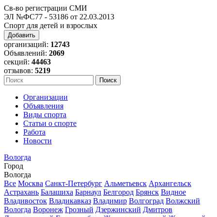
Св-во регистрации СМИ
ЭЛ №ФС77 - 53186 от 22.03.2013
Спорт для детей и взрослых
Добавить
организаций:
12743
Объявлений:
2069
секций:
44463
отзывов:
5219
Организации
Объявления
Виды спорта
Статьи о спорте
Работа
Новости
Вологда
Город
Вологда
Все
Москва
Санкт-Петербург
Альметьевск
Архангельск
Астрахань
Балашиха
Барнаул
Белгород
Брянск
Видное
Владивосток
Владикавказ
Владимир
Волгоград
Волжский
Вологда
Воронеж
Грозный
Дзержинский
Дмитров