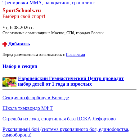
Тренировки ММА, панкратион, грэпплинг
SportSchools.ru
Выбери свой спорт!
Чт, 6.08.2026 г.
Спортивные организации в Москве, СПб, городах России.
Добавить
Перед размещением ознакомьтесь с
Правилами
Набор в секции
Европейский Гимнастический Центр проводит
набор детей от 1 года и взрослых
Секция по флорболу в Вологде
Школа тхэквондо МФТ
Стрельба из лука, спортивная база ЦСКА Лефортово
Рукопашный бой (система рукопашного боя, единоборства,
самооборона).