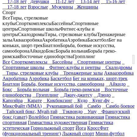
17-18 лет
Девушки
11-12 лет
13-14 лет
15-16 лет
17-18 лет
Взрослые
Мужчины
Женщины
Спорт
Все
Тиры, стрелковые
клубы
Спорткомплексы
Бассейны
Спортивные
центры
Спортивные школы
Фитнес-клубы и
центры
Скалодромы
Тиры, стрелковые клубы
Тренажерные
залы
Аквааэробика
Акробатика
Аэробика
Баскетбол
Бег на
коньках, шорт-трек
Биатлон
Борьба, боевые искусства,
самооборона
Айкидо
Бокс
Борьба вольная
Борьба греко-
римская
Восточные единоборства
Грэпплинг
Все
Спорткомплексы
Бассейны
Спортивные центры
Спортивные школы
Фитнес-клубы и центры
Скалодромы
Тиры, стрелковые клубы
Тренажерные залы
Аквааэробика
Акробатика
Аэробика
Баскетбол
Бег на коньках, шорт-трек
Биатлон
Борьба, боевые искусства, самооборона
Айкидо
Бокс
Борьба вольная
Борьба греко-римская
Восточные
единоборства
Грэпплинг
Джиу-джитсу
Дзюдо
Капоэйра
Карате
Кикбоксинг
Кудо
Кунг-фу
МиксФайт (ММА)
Рукопашный бой
Самбо
Самбо боевое
Тайский бокс, Муай-тай
Тэквондо
Ушу
Французский
бокс (сават)
Волейбол
Гимнастика развивающая
Гимнастика
спортивная
Гимнастика художественная
Гимнастика
эстетическая
Горнолыжный спорт
Йога
КроссФит
(функциональный тренинг)
Лыжный спорт
Мини-футбол