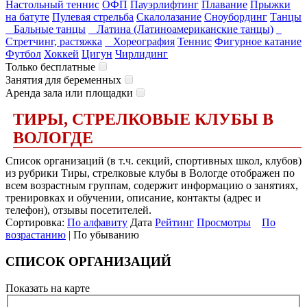
Настольный теннис
ОФП
Пауэрлифтинг
Плавание
Прыжки
на батуте
Пулевая стрельба
Скалолазание
Сноубординг
Танцы
Бальные танцы
Латина (Латиноамериканские танцы)
Стретчинг, растяжка
Хореография
Теннис
Фигурное катание
Футбол
Хоккей
Цигун
Чирлидинг
Только бесплатные
Занятия для беременных
Аренда зала или площадки
ТИРЫ, СТРЕЛКОВЫЕ КЛУБЫ В
ВОЛОГДЕ
Список организаций (в т.ч. секций, спортивных школ, клубов)
из рубрики Тиры, стрелковые клубы в Вологде отображен по
всем возрастным группам, содержит информацию о занятиях,
тренировках и обучении, описание, контакты (адрес и
телефон), отзывы посетителей.
Сортировка:
По алфавиту
Дата
Рейтинг
Просмотры
По
возрастанию
| По убыванию
СПИСОК ОРГАНИЗАЦИЙ
Показать на карте