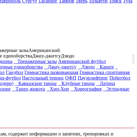
таврополь
Сургут
Таганрог
Тамбов
Тверь
Тольятти
Томск
Тула
ажерные залы
Американский
е единоборства
Джиу-джитсу
Дзюдо
ионы
Тренажерные залы
Американский футбол
чные единоборства
Джиу-джитсу
Дзюдо
Карате
ол
Гандбол
Гимнастика развивающая
Гимнастика спортивная
и-футбол
Настольный теннис
ОФП
Пауэрлифтинг
Пейнтбол
одерн)
Кавказские танцы
Клубные танцы
Латина
илоне
Танец живота
Хип-Хоп
Хореография
Эстрадные
пам, содержит информацию о занятиях, тренировках и