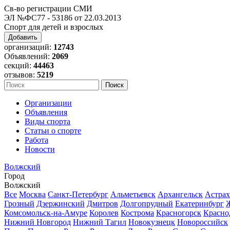
Св-во регистрации СМИ
ЭЛ №ФС77 - 53186 от 22.03.2013
Спорт для детей и взрослых
Добавить
организаций:
12743
Объявлений:
2069
секций:
44463
отзывов:
5219
Организации
Объявления
Виды спорта
Статьи о спорте
Работа
Новости
Волжский
Город
Волжский
Все
Москва
Санкт-Петербург
Альметьевск
Архангельск
Астрах
Грозный
Дзержинский
Дмитров
Долгопрудный
Екатеринбург
Комсомольск-на-Амуре
Королев
Кострома
Красногорск
Красно
Нижний Новгород
Нижний Тагил
Новокузнецк
Новороссийск