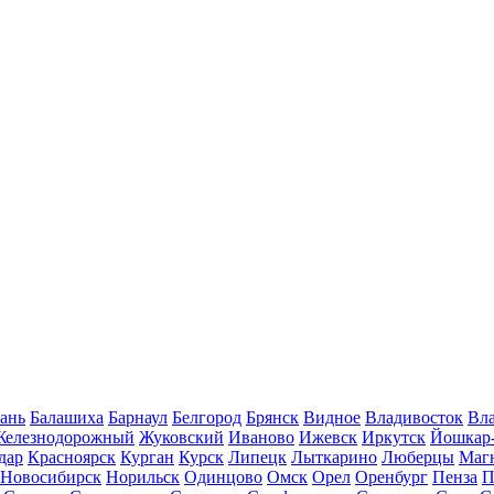
ань
Балашиха
Барнаул
Белгород
Брянск
Видное
Владивосток
Вла
Железнодорожный
Жуковский
Иваново
Ижевск
Иркутск
Йошкар
дар
Красноярск
Курган
Курск
Липецк
Лыткарино
Люберцы
Маг
Новосибирск
Норильск
Одинцово
Омск
Орел
Оренбург
Пенза
П