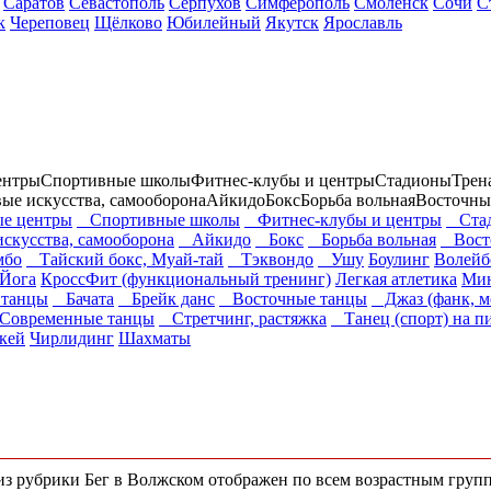
Саратов
Севастополь
Серпухов
Симферополь
Смоленск
Сочи
С
к
Череповец
Щёлково
Юбилейный
Якутск
Ярославль
ентры
Спортивные школы
Фитнес-клубы и центры
Стадионы
Трен
вые искусства, самооборона
Айкидо
Бокс
Борьба вольная
Восточны
е центры
Спортивные школы
Фитнес-клубы и центры
Стад
искусства, самооборона
Айкидо
Бокс
Борьба вольная
Восто
бо
Тайский бокс, Муай-тай
Тэквондо
Ушу
Боулинг
Волейб
Йога
КроссФит (функциональный тренинг)
Легкая атлетика
Мин
танцы
Бачата
Брейк данс
Восточные танцы
Джаз (фанк, м
овременные танцы
Стретчинг, растяжка
Танец (спорт) на п
кей
Чирлидинг
Шахматы
 из рубрики Бег в Волжском отображен по всем возрастным груп