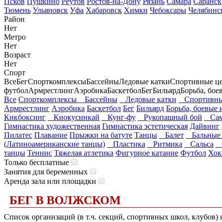
Псков
Пушкино
Реутов
Ростов-на-Дону
Рязань
Самара
Саранск
Тюмень
Ульяновск
Уфа
Хабаровск
Химки
Чебоксары
Челябинс
Район
Нет
Метро
Нет
Возраст
Нет
Спорт
Все
Бег
Спорткомплексы
Бассейны
Ледовые катки
Спортивные ц
футбол
Армрестлинг
Аэробика
Баскетбол
Бег
Бильярд
Борьба, бое
Все
Спорткомплексы
Бассейны
Ледовые катки
Спортивны
Армрестлинг
Аэробика
Баскетбол
Бег
Бильярд
Борьба, боевые 
Кикбоксинг
Киокусинкай
Кунг-фу
Рукопашный бой
Сам
Гимнастика художественная
Гимнастика эстетическая
Дайвинг
Пилатес
Плавание
Прыжки на батуте
Танцы
Балет
Бальные 
(Латиноамериканские танцы)
Пластика
Ритмика
Сальса
С
танцы
Теннис
Тяжелая атлетика
Фигурное катание
Футбол
Хок
Только бесплатные
Занятия для беременных
Аренда зала или площадки
БЕГ В ВОЛЖСКОМ
Список организаций (в т.ч. секций, спортивных школ, клубов)