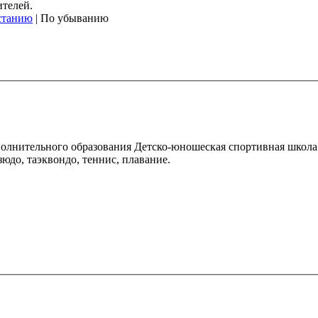
ителей.
станию
| По убыванию
лнительного образования Детско-юношеская спортивная школа 
дзюдо, таэквондо, теннис, плавание.