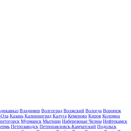
дикавказ
Владимир
Волгоград
Волжский
Вологда
Воронеж
-Ола
Казань
Калининград
Калуга
Кемерово
Киров
Коломна
нитогорск
Мурманск
Мытищи
Набережные Челны
Нефтекамск
ермь
Петрозаводск
Петропавловск-Камчатский
Подольск