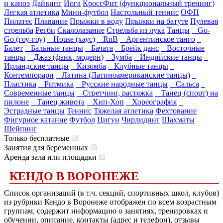
и каноэ
Дайвинг
Йога
КроссФит (функциональный тренинг)
Легкая атлетика
Мини-футбол
Настольный теннис
ОФП
Пилатес
Плавание
Прыжки в воду
Прыжки на батуте
Пулевая
стрельба
Регби
Скалолазание
Стрельба из лука
Танцы
Go-
Go (гоу-гоу)
House (хаус)
RnB
Аргентинское танго
Балет
Бальные танцы
Бачата
Брейк данс
Восточные
танцы
Джаз (фанк, модерн)
Зумба
Индийские танцы
Ирландские танцы
Кизомба
Клубные танцы
Контемпорари
Латина (Латиноамериканские танцы)
Пластика
Ритмика
Русские народные танцы
Сальса
Современные танцы
Стретчинг, растяжка
Танец (спорт) на
пилоне
Танец живота
Хип-Хоп
Хореография
Эстрадные танцы
Теннис
Тяжелая атлетика
Фехтование
Фигурное катание
Футбол
Цигун
Чирлидинг
Шахматы
Шейпинг
Только бесплатные
Занятия для беременных
Аренда зала или площадки
КЕНДО В ВОРОНЕЖЕ
Список организаций (в т.ч. секций, спортивных школ, клубов)
из рубрики Кендо в Воронеже отображен по всем возрастным
группам, содержит информацию о занятиях, тренировках и
обучении, описание, контакты (адрес и телефон), отзывы