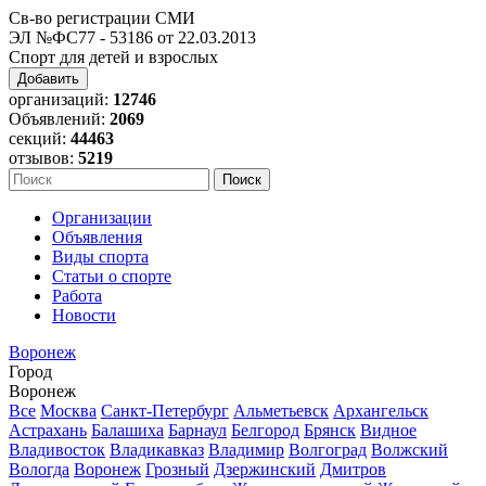
Св-во регистрации СМИ
ЭЛ №ФС77 - 53186 от 22.03.2013
Спорт для детей и взрослых
Добавить
организаций:
12746
Объявлений:
2069
секций:
44463
отзывов:
5219
Организации
Объявления
Виды спорта
Статьи о спорте
Работа
Новости
Воронеж
Город
Воронеж
Все
Москва
Санкт-Петербург
Альметьевск
Архангельск
Астрахань
Балашиха
Барнаул
Белгород
Брянск
Видное
Владивосток
Владикавказ
Владимир
Волгоград
Волжский
Вологда
Воронеж
Грозный
Дзержинский
Дмитров