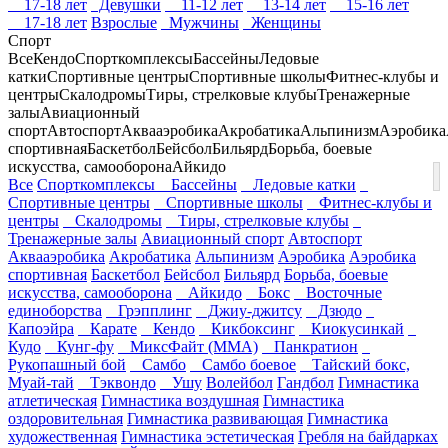
17-18 лет
Девушки
11-12 лет
13-14 лет
15-16 лет
17-18 лет
Взрослые
Мужчины
Женщины
Спорт
Все
Кендо
Спорткомплексы
Бассейны
Ледовые
катки
Спортивные центры
Спортивные школы
Фитнес-клубы и
центры
Скалодромы
Тиры, стрелковые клубы
Тренажерные
залы
Авиационный
спорт
Автоспорт
Аквааэробика
Акробатика
Альпинизм
Аэробика
спортивная
Баскетбол
Бейсбол
Бильярд
Борьба, боевые
искусства, самооборона
Айкидо
Все
Спорткомплексы
Бассейны
Ледовые катки
Спортивные центры
Спортивные школы
Фитнес-клубы и
центры
Скалодромы
Тиры, стрелковые клубы
Тренажерные залы
Авиационный спорт
Автоспорт
Аквааэробика
Акробатика
Альпинизм
Аэробика
Аэробика
спортивная
Баскетбол
Бейсбол
Бильярд
Борьба, боевые
искусства, самооборона
Айкидо
Бокс
Восточные
единоборства
Грэпплинг
Джиу-джитсу
Дзюдо
Капоэйра
Карате
Кендо
Кикбоксинг
Киокусинкай
Кудо
Кунг-фу
МиксФайт (ММА)
Панкратион
Рукопашный бой
Самбо
Самбо боевое
Тайский бокс,
Муай-тай
Тэквондо
Ушу
Волейбол
Гандбол
Гимнастика
атлетическая
Гимнастика воздушная
Гимнастика
оздоровительная
Гимнастика развивающая
Гимнастика
художественная
Гимнастика эстетическая
Гребля на байдарках