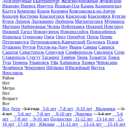
Долгопрудный
Екатеринбург
Железнодорожный
Жуковский
Иваново
Ижевск
Иркутск
Йошкар-Ола
Казань
Калининград
Калуга
Кемерово
Киров
Коломна
Комсомольск-на-Амуре
Королев
Кострома
Красногорск
Краснодар
Красноярск
Курган
Курск
Липецк
Лыткарино
Люберцы
Магнитогорск
Мурманск
Мытищи
Набережные Челны
Нефтекамск
Нижний Новгород
Нижний Тагил
Новокузнецк
Новороссийск
Новосибирск
Норильск
Одинцово
Омск
Орел
Оренбург
Пенза
Пермь
Петрозаводск
Петропавловск-Камчатский
Подольск
Псков
Пушкино
Реутов
Ростов-на-Дону
Рязань
Самара
Саранск
Саратов
Севастополь
Серпухов
Симферополь
Смоленск
Сочи
Ставрополь
Сургут
Таганрог
Тамбов
Тверь
Тольятти
Томск
Тула
Тюмень
Ульяновск
Уфа
Хабаровск
Химки
Чебоксары
Челябинск
Череповец
Щёлково
Юбилейный
Якутск
Ярославль
Район
Нет
Метро
Нет
Возраст
Все
Все
Дети
3-4 года
5-6 лет
7-8 лет
9-10 лет
Мальчики
3-
4 лет
5-6 лет
7-8 лет
9-10 лет
Девочки
3-4 лет
5-6
лет
7-8 лет
9-10 лет
Подростки
11-12 лет
13-14 лет
15-
16 лет
17-18 лет
Юноши
11-12 лет
13-14 лет
15-16 лет