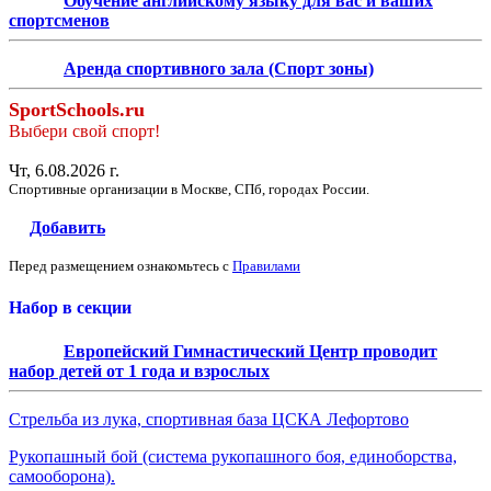
Обучение английскому языку для вас и ваших
спортсменов
Аренда спортивного зала (Спорт зоны)
SportSchools.ru
Выбери свой спорт!
Чт, 6.08.2026 г.
Спортивные организации в Москве, СПб, городах России.
Добавить
Перед размещением ознакомьтесь с
Правилами
Набор в секции
Европейский Гимнастический Центр проводит
набор детей от 1 года и взрослых
Стрельба из лука, спортивная база ЦСКА Лефортово
Рукопашный бой (система рукопашного боя, единоборства,
самооборона).