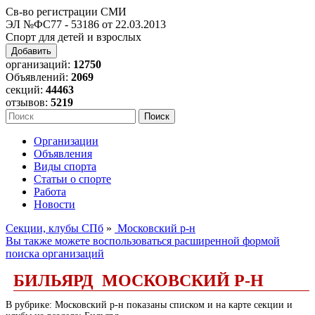
Св-во регистрации СМИ
ЭЛ №ФС77 - 53186 от 22.03.2013
Спорт для детей и взрослых
Добавить
организаций:
12750
Объявлений:
2069
секций:
44463
отзывов:
5219
Организации
Объявления
Виды спорта
Статьи о спорте
Работа
Новости
Секции, клубы СПб
»
Московский р-н
Вы также можете воспользоваться расширенной формой
поиска организаций
БИЛЬЯРД МОСКОВСКИЙ Р-Н
В рубрике: Московский р-н показаны списком и на карте секции и