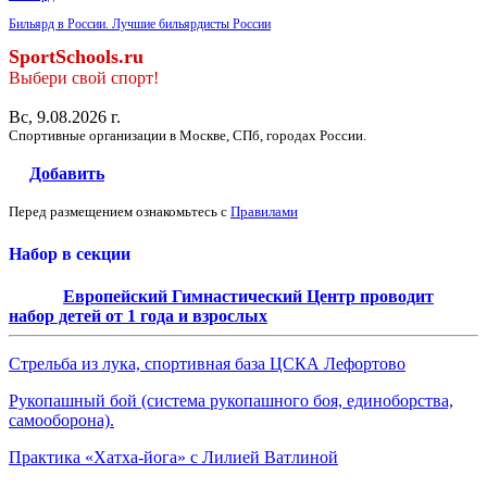
Бильярд в России. Лучшие бильярдисты России
SportSchools.ru
Выбери свой спорт!
Вс, 9.08.2026 г.
Спортивные организации в Москве, СПб, городах России.
Добавить
Перед размещением ознакомьтесь с
Правилами
Набор в секции
Европейский Гимнастический Центр проводит
набор детей от 1 года и взрослых
Стрельба из лука, спортивная база ЦСКА Лефортово
Рукопашный бой (система рукопашного боя, единоборства,
самооборона).
Практика «Хатха-йога» с Лилией Ватлиной