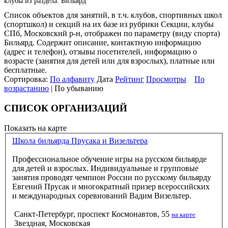
клубы из раздела: Бильярд
Список объектов для занятий, в т.ч. клубов, спортивных школ
(спортшкол) и секций на их базе из рубрики Секции, клубы
СПб, Московский р-н, отображен по параметру (виду спорта)
Бильярд. Содержит описание, контактную информацию
(адрес и телефон), отзывы посетителей, информацию о
возрасте (занятия для детей или для взрослых), платные или
бесплатные.
Сортировка:
По алфавиту
Дата
Рейтинг
Просмотры
По
возрастанию
| По убыванию
СПИСОК ОРГАНИЗАЦИЙ
Показать на карте
Школа бильярда Прусака и Визельтера
Профессиональное обучение игры на русском бильярде
для детей и взрослых. Индивидуальные и групповые
занятия проводят чемпион России по русскому бильярду
Евгений Прусак и многократный призер всероссийских
и международных соревнований Вадим Визельтер.
Санкт-Петербург, проспект Космонавтов, 55
на карте
Звездная, Московская