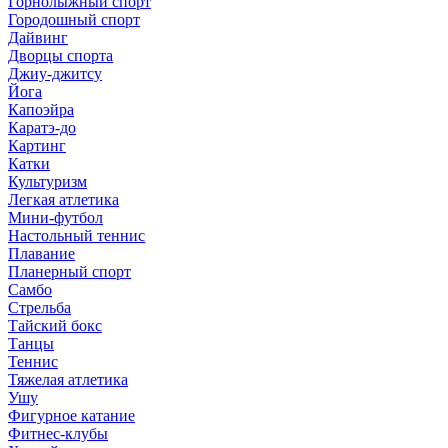
Горнолыжный спорт
Городошный спорт
Дайвинг
Дворцы спорта
Джиу-джитсу
Йога
Капоэйра
Каратэ-до
Картинг
Катки
Культуризм
Легкая атлетика
Мини-футбол
Настольный теннис
Плавание
Планерный спорт
Самбо
Стрельба
Тайский бокс
Танцы
Теннис
Тяжелая атлетика
Ушу
Фигурное катание
Фитнес-клубы