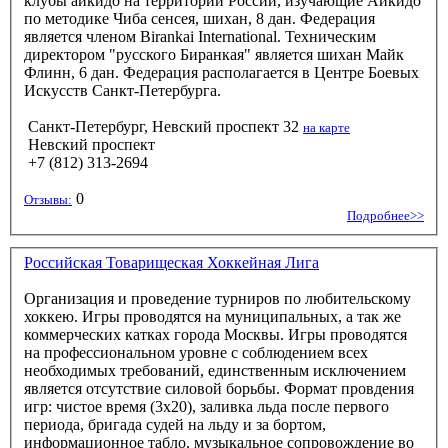
клубы айкидо на территории России, изучающие Айкидо
по методике Чиба сенсея, шихан, 8 дан. Федерация
является членом Birankai International. Техническим
директором "русского Биранкая" является шихан Майк
Флинн, 6 дан. Федерация располагается в Центре Боевых
Искусств Санкт-Петербурга.
Санкт-Петербург, Невский проспект 32
на карте
Невский проспект
+7 (812) 313-2694
0
Отзывы:
Подробнее>>
Российская Товарищеская Хоккейная Лига
Организация и проведение турниров по любительскому
хоккею. Игры проводятся на муниципальных, а так же
коммерческих катках города Москвы. Игры проводятся
на профессиональном уровне с соблюдением всех
необходимых требований, единственным исключением
является отсутствие силовой борьбы. Формат провдения
игр: чистое время (3х20), заливка льда после первого
периода, бригада судей на льду и за бортом,
информационное табло, музыкальное сопровождение во