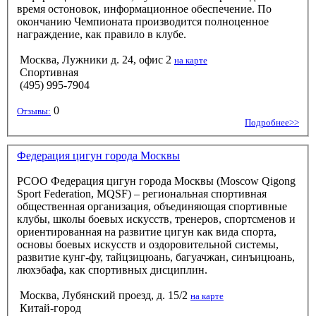
время остоновок, информационное обеспечение. По
окончанию Чемпионата производится полноценное
награждение, как правило в клубе.
Москва, Лужники д. 24, офис 2
на карте
Спортивная
(495) 995-7904
0
Отзывы:
Подробнее>>
Федерация цигун города Москвы
РСОО Федерация цигун города Москвы (Moscow Qigong
Sport Federation, MQSF) – региональная спортивная
общественная организация, объединяющая спортивные
клубы, школы боевых искусств, тренеров, спортсменов и
ориентированная на развитие цигун как вида спорта,
основы боевых искусств и оздоровительной системы,
развитие кунг-фу, тайцзицюань, багуачжан, синъицюань,
люхэбафа, как спортивных дисциплин.
Москва, Лубянский проезд, д. 15/2
на карте
Китай-город