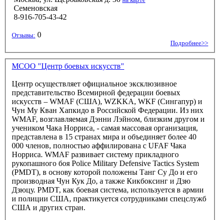
Семеновская
8-916-705-43-42
0
Отзывы:
Подробнее>>
МСОО "Центр боевых искусств"
Центр осуществляет официальное эксклюзивное
представительство Всемирной федерации боевых
искусств – WMAF (США), WZKKA, WKF (Сингапур) и
Чун Му Кван Хапкидо в Российской Федерации. Из них
WMAF, возглавляемая Дэнни Лэйном, близким другом и
учеником Чака Норриса, - самая массовая организация,
представлена в 15 странах мира и объединяет более 40
000 членов, полностью аффилирована с UFAF Чака
Норриса. WMAF развивает систему прикладного
рукопашного боя Police Military Defensive Tactics System
(PMDT), в основу которой положены Танг Су До и его
производная Чун Кук До, а также Кикбоксинг и Дзю
Дзюцу. PMDT, как боевая система, используется в армии
и полиции США, практикуется сотрудниками спецслужб
США и других стран.