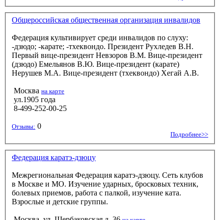
Общероссийская общественная организация инвалидов
Федерация культивирует среди инвалидов по слуху:
-дзюдо; -карате; -тхеквондо. Президент Рухледев В.Н.
Первый вице-президент Невзоров В.М. Вице-президент
(дзюдо) Емельянов В.Ю. Вице-президент (карате)
Нерушев М.А. Вице-президент (тхеквондо) Хегай А.В.
Москва
на карте
ул.1905 года
8-499-252-00-25
0
Отзывы:
Подробнее>>
Федерация каратэ-дзюцу
Межрегиональная Федерация каратэ-дзюцу. Сеть клубов
в Москве и МО. Изучение ударных, бросковых техник,
болевых приемов, работа с палкой, изучение ката.
Взрослые и детские группы.
Москва, ул. Щербаковская д. 36
на карте