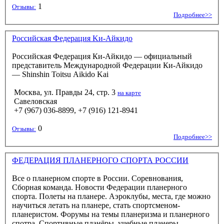
1
Отзывы:
Подробнее>>
Poccийcкaя Фeдepaция Kи-Aйкидo
Российская Федерация Ки-Айкидо — официальный
представитель Международной Федерации Ки-Айкидо
— Shinshin Toitsu Aikido Kai
Москва, ул. Пpaвды 24, cтp. 3
на карте
Савеловская
+7 (967) 036-8899, +7 (916) 121-8941
0
Отзывы:
Подробнее>>
ФЕДЕРАЦИЯ ПЛАНЕРНОГО СПОРТА РОССИИ
Все о планерном спорте в России. Соревнования,
Сборная команда. Новости Федерации планерного
спорта. Полеты на планере. Аэроклубы, места, где можно
научиться летать на планере, стать спортсменом-
планеристом. Форумы на темы планеризма и планерного
спотра. Спортивные планёры, учебные планеры.