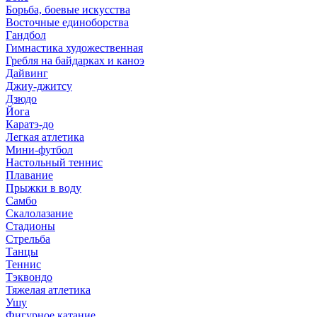
Борьба, боевые искусства
Восточные единоборства
Гандбол
Гимнастика художественная
Гребля на байдарках и каноэ
Дайвинг
Джиу-джитсу
Дзюдо
Йога
Каратэ-до
Легкая атлетика
Мини-футбол
Настольный теннис
Плавание
Прыжки в воду
Самбо
Скалолазание
Стадионы
Стрельба
Танцы
Теннис
Тэквондо
Тяжелая атлетика
Ушу
Фигурное катание