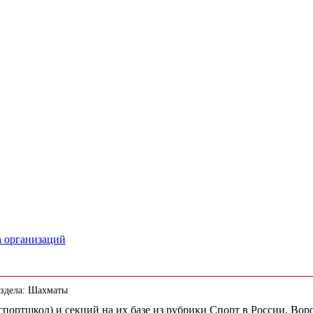
а организаций
аздела: Шахматы
(спортшкол) и секций на их базе из рубрики Спорт в России, Во