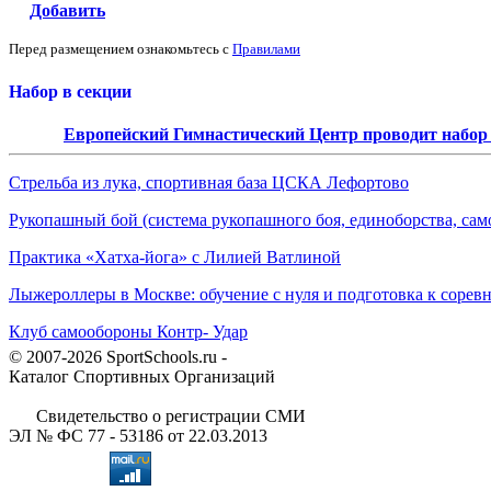
Добавить
Перед размещением ознакомьтесь с
Правилами
Набор в секции
Европейский Гимнастический Центр проводит набор д
Стрельба из лука, спортивная база ЦСКА Лефортово
Рукопашный бой (система рукопашного боя, единоборства, сам
Практика «Хатха-йога» с Лилией Ватлиной
Лыжероллеры в Москве: обучение с нуля и подготовка к сорев
Клуб самообороны Контр- Удар
© 2007-2026 SportSchools.ru -
Каталог Спортивных Организаций
Свидетельство о регистрации СМИ
ЭЛ № ФС 77 - 53186 от 22.03.2013