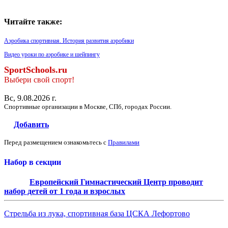
Читайте также:
Аэробика спортивная. История развития аэробики
Видео уроки по аэробике и шейпингу
SportSchools.ru
Выбери свой спорт!
Вс, 9.08.2026 г.
Спортивные организации в Москве, СПб, городах России.
Добавить
Перед размещением ознакомьтесь с
Правилами
Набор в секции
Европейский Гимнастический Центр проводит
набор детей от 1 года и взрослых
Стрельба из лука, спортивная база ЦСКА Лефортово