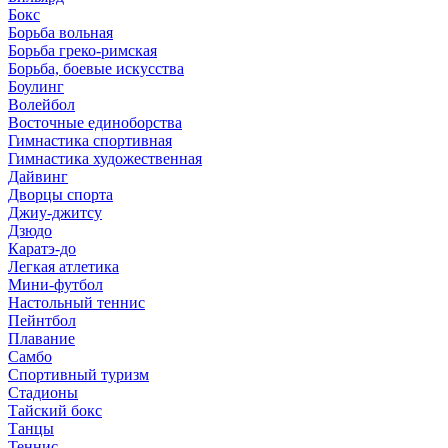
Бокс
Борьба вольная
Борьба греко-римская
Борьба, боевые искусства
Боулинг
Волейбол
Восточные единоборства
Гимнастика спортивная
Гимнастика художественная
Дайвинг
Дворцы спорта
Джиу-джитсу
Дзюдо
Каратэ-до
Легкая атлетика
Мини-футбол
Настольный теннис
Пейнтбол
Плавание
Самбо
Спортивный туризм
Стадионы
Тайский бокс
Танцы
Теннис