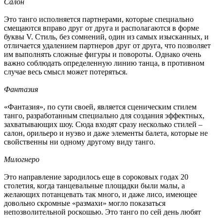
Салон
Это танго исполняется партнерами, которые специально
смещаются вправо друг от друга и располагаются в форме
буквы V. Стиль, без сомнений, один из самых изысканных, и
отличается удалением партнеров друг от друга, что позволяет
им выполнять сложные фигуры и повороты. Однако очень
важно соблюдать определенную линию танца, в противном
случае весь смысл может потеряться.
Фантазия
«Фантазия», по сути своей, является сценическим стилем
танго, разработанным специально для создания эффектных,
захватывающих шоу. Сюда входят сразу несколько стилей –
салон, орильеро и нуэво и даже элементы балета, которые не
свойственны ни одному другому виду танго.
Милогнеро
Это направление зародилось еще в сороковых годах 20
столетия, когда танцевальные площадки были малы, а
желающих потанцевать так много, и даже лисо, имеющее
довольно скромные «размахи» могло показаться
непозволительной роскошью. Это танго по сей день любят