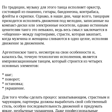
По традиции, музыку для этого танца исполняет оркестр,
состоящий из пианино, гитары, бандонеона, контрабаса,
флейты и скрипки. Однако, в наши дни, чаще всего, танцорам
приходится исполнять движения под мелодии, записанные на
компакт-диски или электронные носители, однако истинным
ценителям танго это неважно, ведь весь смысл заключается в
«общении» между партнерами, страсти, которая закипает,
когда мужчина и женщина сливаются в одно целое, исполняя
движение за движением.
Аргентинское танго, несмотря на свои особенности и,
казалось бы, точную технологию исполнения, является
импровизационным танцем, который строится из четырех
основных элементов:
* шаг;
* поворот;
* остановка;
* украшение.
Для того чтобы сделать процесс захватывающим, страстным и
чарующим, партнеры должны выработать свой собственный
стиль, особую последовательность движений и придумать
яркие, необычные украшения. Даже профессиональные