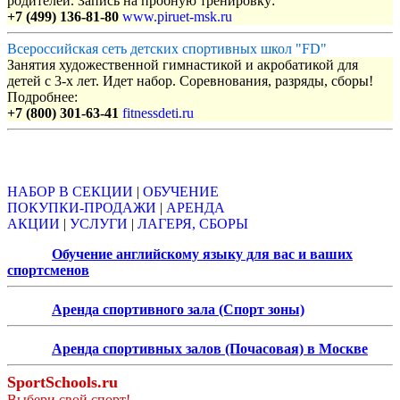
родителей. Запись на пробную тренировку:
+7 (499) 136-81-80
www.piruet-msk.ru
Всероссийская сеть детских спортивных школ "FD"
Занятия художественной гимнастикой и акробатикой для
детей с 3-х лет. Идет набор. Соревнования, разряды, сборы!
Подробнее:
+7 (800) 301-63-41
fitnessdeti.ru
Объявления
НАБОР В СЕКЦИИ
|
ОБУЧЕНИЕ
ПОКУПКИ-ПРОДАЖИ
|
АРЕНДА
АКЦИИ
|
УСЛУГИ
|
ЛАГЕРЯ, СБОРЫ
Обучение английскому языку для вас и ваших
спортсменов
Аренда спортивного зала (Спорт зоны)
Аренда спортивных залов (Почасовая) в Москве
SportSchools.ru
Выбери свой спорт!