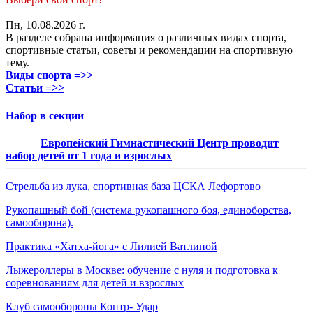
Пн, 10.08.2026 г.
В разделе собрана информация о различных видах спорта,
спортивные статьи, советы и рекомендации на спортивную
тему.
Виды спорта =>>
Статьи =>>
Набор в секции
Европейский Гимнастический Центр проводит
набор детей от 1 года и взрослых
Стрельба из лука, спортивная база ЦСКА Лефортово
Рукопашный бой (система рукопашного боя, единоборства,
самооборона).
Практика «Хатха-йога» с Лилией Ватлиной
Лыжероллеры в Москве: обучение с нуля и подготовка к
соревнованиям для детей и взрослых
Клуб самообороны Контр- Удар