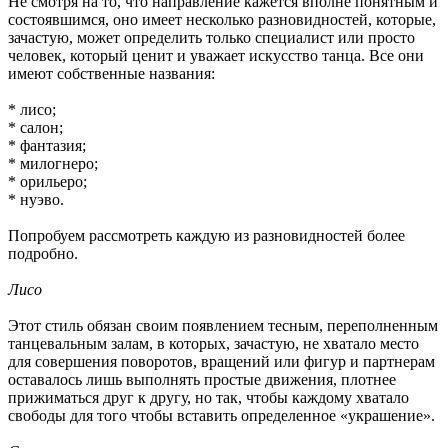
Не смотря на то, что направление кажется вполне понятным и
состоявшимся, оно имеет несколько разновидностей, которые,
зачастую, может определить только специалист или просто
человек, который ценит и уважает искусство танца. Все они
имеют собственные названия:
* лисо;
* салон;
* фантазия;
* милогнеро;
* орильеро;
* нуэво.
Попробуем рассмотреть каждую из разновидностей более
подробно.
Лисо
Этот стиль обязан своим появлением тесным, переполненным
танцевальным залам, в которых, зачастую, не хватало место
для совершения поворотов, вращений или фигур и партнерам
оставалось лишь выполнять простые движения, плотнее
прижиматься друг к другу, но так, чтобы каждому хватало
свободы для того чтобы вставить определенное «украшение».