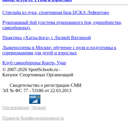
Стрельба из лука, спортивная база ЦСКА Лефортово
Рукопашный бой (система рукопашного боя, единоборства,
самооборона).
Практика «Хатха-йога» с Лилией Ватлиной
Лыжероллеры в Москве: обучение с нуля и подготовка к
соревнованиям для детей и взрослых
Клуб самообороны Контр- Удар
© 2007-2026 SportSchools.ru -
Каталог Спортивных Организаций
Свидетельство о регистрации СМИ
ЭЛ № ФС 77 - 53186 от 22.03.2013
Организации
| Новые
Правила
Конфиденциальность