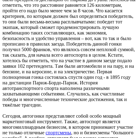
отметить, что это расстояние равняется 126 километрам,
пройти его надо было менее чем за 8 часов. Что касается
критериев, по которым должен был определяться победитель,
то они были весьма-весьма расплывчатыми: победит тот
экипаж, который сможет продемонстрировать лучшую
комбинацию таких составляющих, как экономия,
безопасность и удобство управления – вот, как то так и было
прописано в правилах заезда. Победитель данной гонки
получил 5000 франков, что являлось совсем неплохой суммой,
так сказать, для начала всего автоспорта в целом. Кстати,
хотелось бы отметить, что на участие в данном заезде подало
заявки 102 претендента. Там были автомобили и на пару, и на
бензине, и на керосине, и на электричестве. Первая
полноценная гонка состоялась спустя один год - в 1895 году
на дистанции Париж-Бордо-Париж. История
автотранспортного спорта наполнена различными
захватывающими событиями. Случались, как счастливые
победы и многочисленные технические достижения, так и
тяжёлые трагедии.
Сегодня, автогонки представляют собой особо мощный
маркетинговый инструмент. Также, автоспорт является
многомиллиардным бизнесом, в котором принимают участие
не только отличные
спортсмены
, но и бизнесмены “большого