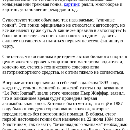
кольцевая или трековая гонка,
картинг
, ралли, многоборье и
картинг, установление рекордов и т.д.
Существуют также обычные, так называемые, “уличные
гонки”. Эти гонки официально не относятся к автоспорту, но
всё же имеют ту же суть. А какие же правила в автоспорте? В
большинстве случаев они заключаются в одном – давить
сильнее на гашетку и пытаться первым пересечь финишную
черту.
Считается, что основным критерием автомобильного спорта в
целом является уровень спортивного мастерства водителя и,
конечно же, степень технического совершенства
автотранспортного средства, и с этим тяжело не согласиться.
Впервые автоспорт заявил о себе ещё в далёком 1893 году,
когда издатель знаменитой парижской газеты под названием
“Le Petit Journal”, звали этого человека Пьер Жиффар, заявил,
что в ближайшее время будет проведена первая
автомобильная гонка. Хотелось бы отметить, что ещё в 1887
году было проведено соревнование колясок, которые
передвигались без посторонней помощи. В общем, старт
первой настоящей гонки был назначен на 22 июля 1894 года.
Участникам, так сказать, “безлошадного экипажа” необходимо
было преодолеть дистанцию от Парижа до Руана. Хотелось бы