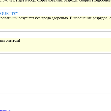
 3-х лет. Идет набор. Соревнования, разряды, сборы! Подробнее
IROUETTE"
рованный результат без вреда здоровью. Выполнение разрядов, 
вым опытом!
сменов