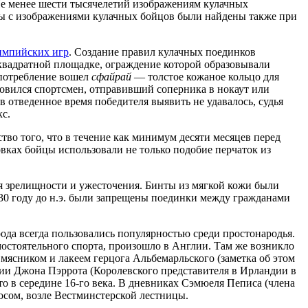
Не менее шести тысячелетий изображениям кулачных
ы с изображениями кулачных бойцов были найдены также при
мпийских игр
. Создание правил кулачных поединков
квадратной площадке, ограждение которой образовывали
употребление вошел
сфайрай
— толстое кожаное кольцо для
новился спортсмен, отправивший соперника в нокаут или
 в отведенное время победителя выявить не удавалось, судья
кс.
во того, что в течение как минимум десяти месяцев перед
овках бойцы использовали не только подобие перчаток из
я зрелищности и ужесточения. Бинты из мягкой кожи были
0 году до н.э. были запрещены поединки между гражданами
ода всегда пользовались популярностью среди простонародья.
мостоятельного спорта, произошло в Англии. Там же возникло
мясником и лакеем герцога Альбемарльского (заметка об этом
ании Джона Пэррота (Королевского представителя в Ирландии в
сто в середине 16-го века. В дневниках Сэмюеля Пеписа (члена
носом, возле Вестминстерской лестницы.