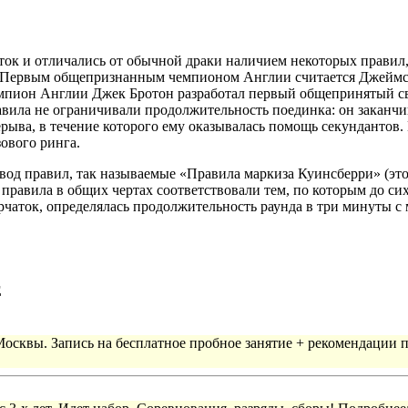
ок и отличались от обычной драки наличием некоторых правил,
. Первым общепризнанным чемпионом Англии считается Джеймс Ф
 чемпион Англии Джек Бротон разработал первый общепринятый с
ила не ограничивали продолжительность поединка: он заканчива
рыва, в течение которого ему оказывалась помощь секундантов.
ового ринга.
од правил, так называемые «Правила маркиза Куинсберри» (это 
равила в общих чертах соответствовали тем, по которым до сих
перчаток, определялась продолжительность раунда в три минуты
Е
 Москвы. Запись на бесплатное пробное занятие + рекомендации 