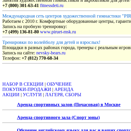
Занятия художественной гимнастикой и акробатикой для детей с
+7 (800) 301-63-41
fitnessdeti.ru
Международная сеть центров художественной гимнастики "P
Работаем с 2010 г. Комфортные оборудованные центры, гаранти
Запись на пробную тренировку:
+7 (499) 136-81-80
www.piruet-msk.ru
Тренировки по волейболу для детей и взрослых!
Площадки в разных районах города, тренеры с реальным игро
Запись на сайте:
nevsky-bears.ru
Телефон:
+7 (812) 770-68-34
Объявления
НАБОР В СЕКЦИИ
|
ОБУЧЕНИЕ
ПОКУПКИ-ПРОДАЖИ
|
АРЕНДА
АКЦИИ
|
УСЛУГИ
|
ЛАГЕРЯ, СБОРЫ
Аренда спортивных залов (Почасовая) в Москве
Аренда спортивного зала (Спорт зоны)
Обучение английскому языку для вас и ваших спорт