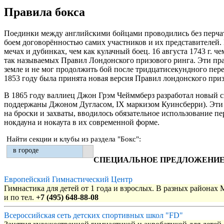
Правила бокса
Поединки между английскими бойцами проводились без перчат
боем договорённостью самих участников и их представителей
мечах и дубинках, чем как кулачный боец. 16 августа 1743 г.
так называемых Правил Лондонского призового ринга. Эти прав
земле и не мог продолжить бой после тридцатисекундного пере
1853 году была принята новая версия Правил лондонского приз
В 1865 году валлиец Джон Грэм Чейммберз разработал новый св
поддержаны Джоном Дугласом, IX маркизом Куинсберри). Эти п
на броски и захваты, вводилось обязательное использование 
нокдауна и нокаута в их современной форме.
Найти секции и клубы из раздела "Бокс":
в городе
СПЕЦИАЛЬНОЕ ПРЕДЛОЖЕНИ
Европейский Гимнастический Центр
Гимнастика для детей от 1 года и взрослых. В разных районах
и по тел.
+7 (495) 648-88-08
Всероссийская сеть детских спортивных школ "FD"