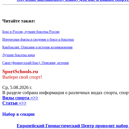
Читайте также:
Бокс в России, лучшие боксеры России
Интересные факты и сведения о боксе и боксерах
Кикбоксинг. Описание и история возникновения
Лучшие боксеры мира
Сават (французский бокс). Описание, история
SportSchools.ru
Выбери свой спорт!
Ср, 5.08.2026 г.
В разделе собрана информация о различных видах спорта, спор
Виды спорта =>>
Статьи =>>
Набор в секции
Европейский Гимнастический Центр проводит набор д