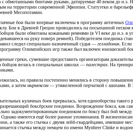
 с обмотанными бинтами руками, датируемые 40 веком до н.э. 
ым на территории современной Эфиопии. Статуэтки и барельеф
ревней Месопотамии.
 кулачные бои были впервые включены в программу античных
Оли
клу. Бои в Древней Греции проводились на посыпанной песком 
 бойцов были обмотаны кожаными ремнями (в VI веке до н.э. в 
адевавшееся на руку поверх ремней). Победителем поединка ста
правил следил специально назначенный судья —
гелладоник
. Если
. в программу Олимпийских игр также был включен юношеский бо
нные греки, сумевшие предоставить организаторам доказательст
а бойцов велась в специальных школах —
палестрах
. На тренир
никами.
олжилась, но правила постепенно менялись в сторону повышени
ами, а затем
мирмексом
— утяжеленной перчаткой с шипами. В 3
тельных кулачных боев прервалась, хотя единоборства такого р
, разрешающий боксёрские поединки. Возрождение бокса, как са
ально задокументированным поединком по боксу был бой между 
 г.). Однако имеются ещё более ранние упоминания. В жизнеопис
венни, а также его стычка с двумя лейб-гвардейцами, имевшие ме
поминается стычка между немцем по имени Mynheer Clinke и водо