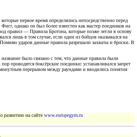
 которые первое время определялись непосредственно перед
игг, однако он был более известен как мастер поединков на
вод правил — Правила Бротона, которые позже легли в основу
лся лишь в том случае, если один из бойцов оказывался на
 Помимо ударов данные правила разрешали захваты и броски. В
название было связано с тем, что данные правила были
 пор проводятся боксёрские поединки: устанавливался запрет
 с минутным перерывом между раундами и вводились понятия
по развитию на сайте
www.europegym.ru