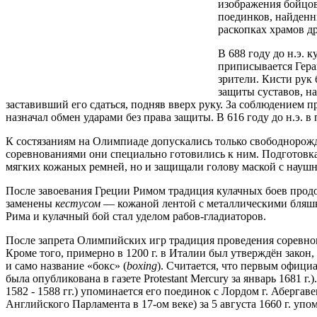
изображения бойцов
поединков, найденн
раскопках храмов д
В 688 году до н.э.
приписывается Гера
зрители. Кисти рук
защиты суставов, н
заставивший его сдаться, подняв вверх руку. За соблюдением 
назначал обмен ударами без права защиты. В 616 году до н.э
К состязаниям на Олимпиаде допускались только свободнорожде
соревнованиями они специально готовились к ним. Подготовк
мягких кожаных ремней, но и защищали голову маской с науш
После завоевания Греции Римом традиция кулачных боев прод
заменены
кестусом
— кожаной лентой с металлическими бляшк
Рима и кулачный бой стал уделом рабов-гладиаторов.
После запрета Олимпийских игр традиция проведения соревнова
Кроме того, примерно в 1200 г. в Италии был утверждён закон
и само название «бокс» (
boxing
). Считается, что первым офици
была опубликована в газете Protestant Mercury за январь 1681
1582 - 1588 гг.) упоминается его поединок с Лордом г. Аберга
Английского Парламента в 17-ом веке) за 5 августа 1660 г. у