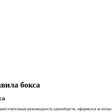
авила бокса
са
самостоятельная разновидность единоборств, оформился за неск