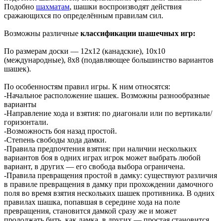
Подобно
шахматам
, шашки воспроизводят действия
сражающихся по определённым правилам сил.
Возможны различные
классификации
шашечных игр:
По размерам доски — 12х12 (канадские), 10х10
(международные), 8х8 (подавляющее большинство вариантов
шашек).
По особенностям правил игры. К ним относятся:
-Начальное расположение шашек. Возможны разнообразные
варианты
-Направление хода и взятия: по диагонали или по вертикали/
горизонтали.
-Возможность боя назад простой.
-Степень свободы хода дамки.
-Правила предпочтения взятия: при наличии нескольких
вариантов боя в одних играх игрок может выбрать любой
вариант, в других — его свобода выбора ограничена.
-Правила превращения простой в дамку: существуют различия
в правиле превращения в дамку при прохождении дамочного
поля во время взятия нескольких шашек противника. В одних
правилах шашка, попавшая в середине хода на поле
превращения, становится дамкой сразу же и может
продолжать бить, как дамка, в других — простая становится