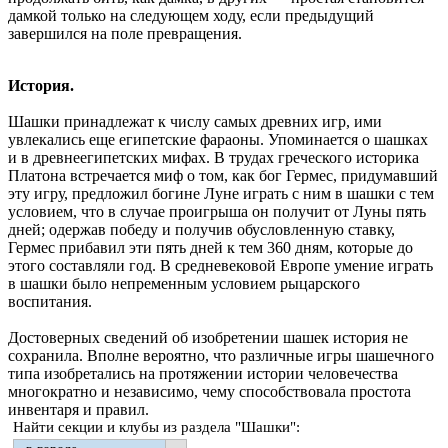
дамкой только на следующем ходу, если предыдущий
завершился на поле превращения.
История.
Шашки принадлежат к числу самых древних игр, ими
увлекались еще египетские фараоны. Упоминается о шашках
и в древнеегипетских мифах. В трудах греческого историка
Платона встречается миф о том, как бог Гермес, придумавший
эту игру, предложил богине Луне играть с ним в шашки с тем
условием, что в случае проигрыша он получит от Луны пять
дней; одержав победу и получив обусловленную ставку,
Гермес прибавил эти пять дней к тем 360 дням, которые до
этого составляли год. В средневековой Европе умение играть
в шашки было непременным условием рыцарского
воспитания.
Достоверных сведений об изобретении шашек история не
сохранила. Вполне вероятно, что различные игры шашечного
типа изобретались на протяжении истории человечества
многократно и независимо, чему способствовала простота
инвентаря и правил.
Найти секции и клубы из раздела "Шашки":