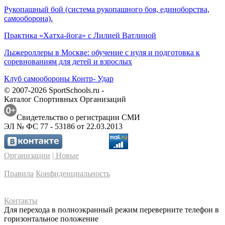
Рукопашный бой (система рукопашного боя, единоборства,
самооборона).
Практика «Хатха-йога» с Лилией Ватлиной
Лыжероллеры в Москве: обучение с нуля и подготовка к
соревнованиям для детей и взрослых
Клуб самообороны Контр- Удар
© 2007-2026 SportSchools.ru -
Каталог Спортивных Организаций
Свидетельство о регистрации СМИ
ЭЛ № ФС 77 - 53186 от 22.03.2013
Организации
| Новые
Правила
Конфиденциальность
Контакты
Для перехода в полноэкранный режим переверните телефон в
горизонтальное положение