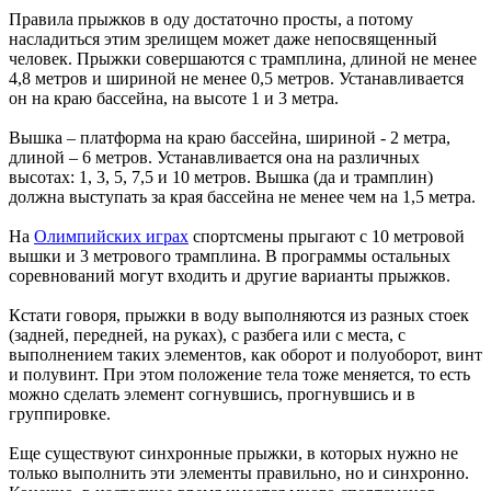
Правила прыжков в оду достаточно просты, а потому
насладиться этим зрелищем может даже непосвященный
человек. Прыжки совершаются с трамплина, длиной не менее
4,8 метров и шириной не менее 0,5 метров. Устанавливается
он на краю бассейна, на высоте 1 и 3 метра.
Вышка – платформа на краю бассейна, шириной - 2 метра,
длиной – 6 метров. Устанавливается она на различных
высотах: 1, 3, 5, 7,5 и 10 метров. Вышка (да и трамплин)
должна выступать за края бассейна не менее чем на 1,5 метра.
На
Олимпийских играх
спортсмены прыгают с 10 метровой
вышки и 3 метрового трамплина. В программы остальных
соревнований могут входить и другие варианты прыжков.
Кстати говоря, прыжки в воду выполняются из разных стоек
(задней, передней, на руках), с разбега или с места, с
выполнением таких элементов, как оборот и полуоборот, винт
и полувинт. При этом положение тела тоже меняется, то есть
можно сделать элемент согнувшись, прогнувшись и в
группировке.
Еще существуют синхронные прыжки, в которых нужно не
только выполнить эти элементы правильно, но и синхронно.