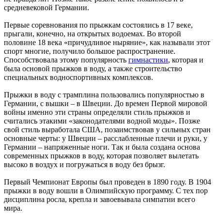
средневековой Германии.
Первые соревнования по прыжкам состоялись в 17 веке,
прыгали, конечно, на открытых водоемах. Во второй
половине 18 века «причудливое ныряние», как называли этот
спорт многие, получило большое распространение.
Способствовала этому популярность
гимнастики
, которая и
была основой прыжков в воду, а также строительство
специальных водноспортивных комплексов.
Прыжки в воду с трамплина пользовались популярностью в
Германии, с вышки – в Швеции. До времен Первой мировой
войны именно эти страны определяли стиль прыжков и
считались этакими «законодателями водной моды». Позже
свой стиль выработала США, позаимствовав у сильных стран
основные черты: у Швеции – расслабленные плечи и руки, у
Германии – напряженные ноги. Так и была создана основа
современных прыжков в воду, которая позволяет вылетать
высоко в воздух и погружаться в воду без брызг.
Первый Чемпионат Европы был проведен в 1890 году. В 1904
прыжки в воду вошли в Олимпийскую программу. С тех пор
дисциплина росла, крепла и завоевывала симпатии всего
мира.