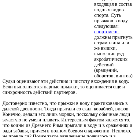
входящая в состав
водных видов
спорта. Суть
прыжков в воду
следующая:
спортсмены
должны прыгнуть
с трамплина или
же вышки,
выполнив ряд
акробатических
действий
(вращений,
оборотов, винтов).
Судьи оценивают эти действия и чистоту вхождения в воду.
Если выполняются парные прыжки, то оценивается еще и
синхронность действий партнеров.
Достоверно известно, что прыжки в воду практиковались в
далекой древности. Тогда прыгали со скал, кораблей, рифов.
Конечно, делали это лишь моряки, поскольку обычные люди
зачастую не умели плавать. Интересным фактом является то,
что воины из Древнего Рима прыгали в воду и в сражениях и
ради забавы, причем в полном боевом снаряжении. Неплохо,
не правда ли? Позже такое развлечение появилось и в