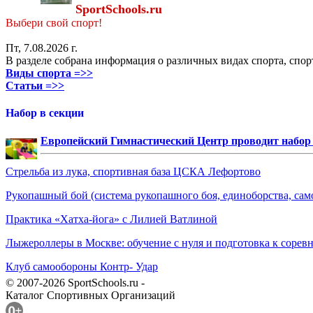
SportSchools.ru
Выбери свой спорт!
Пт, 7.08.2026 г.
В разделе собрана информация о различных видах спорта, спор
Виды спорта =>>
Статьи =>>
Набор в секции
Европейский Гимнастический Центр проводит набор д
Стрельба из лука, спортивная база ЦСКА Лефортово
Рукопашный бой (система рукопашного боя, единоборства, сам
Практика «Хатха-йога» с Лилией Ватлиной
Лыжероллеры в Москве: обучение с нуля и подготовка к сорев
Клуб самообороны Контр- Удар
© 2007-2026 SportSchools.ru -
Каталог Спортивных Организаций