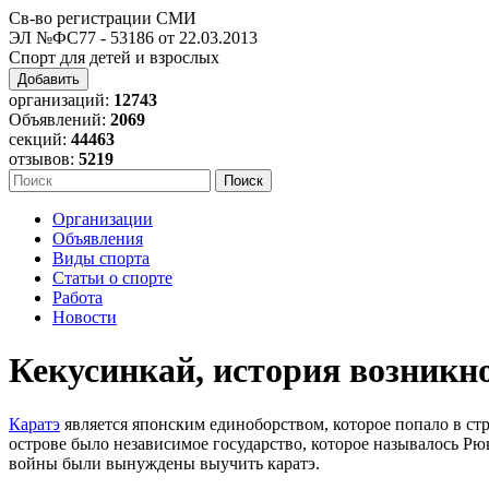
Св-во регистрации СМИ
ЭЛ №ФС77 - 53186 от 22.03.2013
Спорт для детей и взрослых
Добавить
организаций:
12743
Объявлений:
2069
секций:
44463
отзывов:
5219
Организации
Объявления
Виды спорта
Статьи о спорте
Работа
Новости
Кекусинкай, история возникн
Каратэ
является японским единоборством, которое попало в стр
острове было независимое государство, которое называлось Рю
войны были вынуждены выучить каратэ.