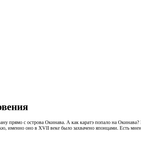
овения
ану прямо с острова Окинава. А как каратэ попало на Окинава? В
кю, именно оно в XVII веке было захвачено японцами. Есть мнен