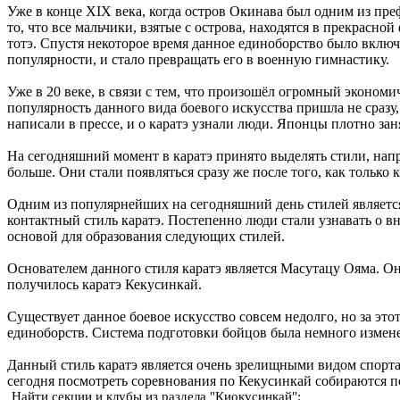
Уже в конце XIX века, когда остров Окинава был одним из пр
то, что все мальчики, взятые с острова, находятся в прекрас
тотэ. Спустя некоторое время данное единоборство было вклю
популярности, и стало превращать его в военную гимнастику.
Уже в 20 веке, в связи с тем, что произошёл огромный эконо
популярность данного вида боевого искусства пришла не сразу,
написали в прессе, и о каратэ узнали люди. Японцы плотно за
На сегодняшний момент в каратэ принято выделять стили, напр
больше. Они стали появляться сразу же после того, как только
Одним из популярнейших на сегодняшний день стилей являетс
контактный стиль каратэ. Постепенно люди стали узнавать о в
основой для образования следующих стилей.
Основателем данного стиля каратэ является Масутацу Ояма. Он 
получилось каратэ Кекусинкай.
Существует данное боевое искусство совсем недолго, но за эт
единоборств. Система подготовки бойцов была немного изменен
Данный стиль каратэ является очень зрелищными видом спорта
сегодня посмотреть соревнования по Кекусинкай собираются п
Найти секции и клубы из раздела "Киокусинкай":