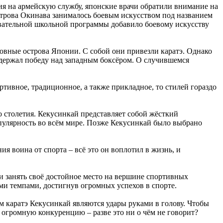
ия на армейскую службу, японские врачи обратили внимание на
 острова Окинава занималось боевым искусством под названием
овательной школьной программы добавило боевому искусству
новные острова Японии. С собой они привезли каратэ. Однако
 одержал победу над западным боксёром. О случившемся
тивное, традиционное, а также прикладное, то стилей гораздо
го столетия. Кекусинкай представляет собой жёсткий
опулярность во всём мире. Позже Кекусинкай было выбрано
я воина от спорта – всё это он воплотил в жизнь, и
 и занять своё достойное место на вершине спортивных
ми темпами, достигнув огромных успехов в спорте.
м каратэ Кекусинкай являются удары руками в голову. Чтобы
 огромную конкуренцию – разве это ни о чём не говорит?