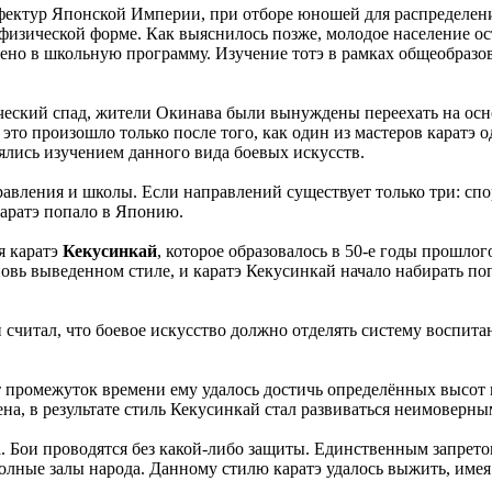
ефектур Японской Империи, при отборе юношей для распределен
ной физической форме. Как выяснилось позже, молодое население
чено в школьную программу. Изучение тотэ в рамках общеобраз
мический спад, жители Окинава были вынуждены переехать на ос
 это произошло только после того, как один из мастеров каратэ
нялись изучением данного вида боевых искусств.
авления и школы. Если направлений существует только три: спор
 каратэ попало в Японию.
я каратэ
Кекусинкай
, которое образовалось в 50-е годы прошло
новь выведенном стиле, и каратэ Кекусинкай начало набирать п
считал, что боевое искусство должно отделять систему воспитани
от промежуток времени ему удалось достичь определённых высот
а, в результате стиль Кекусинкай стал развиваться неимоверны
. Бои проводятся без какой-либо защиты. Единственным запрето
олные залы народа. Данному стилю каратэ удалось выжить, имея