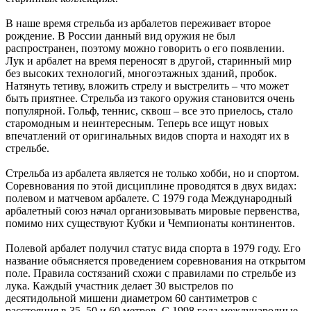
В наше время стрельба из арбалетов переживает второе
рождение. В России данный вид оружия не был
распространен, поэтому можно говорить о его появлении.
Лук и арбалет на время переносят в другой, старинный мир
без высоких технологий, многоэтажных зданий, пробок.
Натянуть тетиву, вложить стрелу и выстрелить – что может
быть приятнее. Стрельба из такого оружия становится очень
популярной. Гольф, теннис, сквош – все это приелось, стало
старомодным и неинтересным. Теперь все ищут новых
впечатлений от оригинальных видов спорта и находят их в
стрельбе.
Стрельба из арбалета является не только хобби, но и спортом.
Соревнования по этой дисциплине проводятся в двух видах:
полевом и матчевом арбалете. С 1979 года Международный
арбалетный союз начал организовывать мировые первенства,
помимо них существуют Кубки и Чемпионаты континентов.
Полевой арбалет получил статус вида спорта в 1979 году. Его
название объясняется проведением соревнования на открытом
поле. Правила состязаний схожи с правилами по стрельбе из
лука. Каждый участник делает 30 выстрелов по
десятидольной мишени диаметром 60 сантиметров с
расстояния в 35, 50 и 60 метров. С 1998 года международные