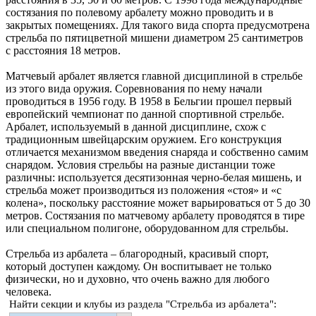
состязания по полевому арбалету можно проводить и в
закрытых помещениях. Для такого вида спорта предусмотрена
стрельба по пятицветной мишени диаметром 25 сантиметров
с расстояния 18 метров.
Матчевый арбалет является главной дисциплиной в стрельбе
из этого вида оружия. Соревнования по нему начали
проводиться в 1956 году. В 1958 в Бельгии прошел первый
европейский чемпионат по данной спортивной стрельбе.
Арбалет, используемый в данной дисциплине, схож с
традиционным швейцарским оружием. Его конструкция
отличается механизмом введения снаряда и собственно самим
снарядом. Условия стрельбы на разные дистанции тоже
различны: используется десятизонная черно-белая мишень, и
стрельба может производиться из положения «стоя» и «с
колена», поскольку расстояние может варьироваться от 5 до 30
метров. Состязания по матчевому арбалету проводятся в тире
или специальном полигоне, оборудованном для стрельбы.
Стрельба из арбалета – благородный, красивый спорт,
который доступен каждому. Он воспитывает не только
физически, но и духовно, что очень важно для любого
человека.
Найти секции и клубы из раздела "Стрельба из арбалета":