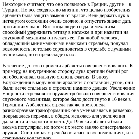
Некоторые считают, что оно появилось в Греции, другие – в
Турции. Но все сходятся во мнении, что целью изобретения
арбалета была защита замков от врагов. Ведь держать лук в
натянутом состоянии очень сложно, а отпустить значит дать
противнику шанс. Вот тогда люди создали механизм
способный удерживать тетиву в натяжке и при нажатии на
спусковой механизм отпускать ее. Так любой человек,
обладающий минимальными навыками стрельбы, получал
возможность не только соревноваться в стрельбе с лучшими
лучниками, но и превосходить их.
В течение долгого времени арбалеты совершенствовались. К
примеру, на внутреннюю сторону лука крепили бычий рог –
он обеспечивал сильную степень сжатия. В эпоху
Возрождения в моду вошли арбалеты с составной дугой, они
были легче стальных и стреляли намного дальше. Увеличение
мощности стрелкового оружия требовало совершенствования
спускового механизма, которое было достигнуто в 16 веке в
Германии. Арбалетная стрела так же претерпела
разнообразные трансформации: она уменьшалась в размерах,
покрывалась перьями, в общем, менялась для увеличения
дальности и скорости полета. До 19 века арбалеты были
весьма популярны, но потом их место заняло огнестрельное
оружие. Спортивная стрельба осталась в воспоминаниях, и в
старинных коллекциях.