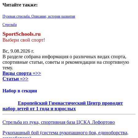
Читайте также:
Пулевая стрельба. Описание, история развития
Стрельба
SportSchools.ru
Выбери свой спорт!
Вс, 9.08.2026 г.
В разделе собрана информация о различных видах спорта,
спортивные статьи, советы и рекомендации на спортивную
тему.
Виды спорта =>>
Статьи =>>
Набор в секции
Европейский Гимнастический Центр проводит
набор детей от 1 года и взрослых
Стрельба из лука, спортивная база ЦСКА Лефортово
Рукопашный бой (система рукопашного боя, единоборства,