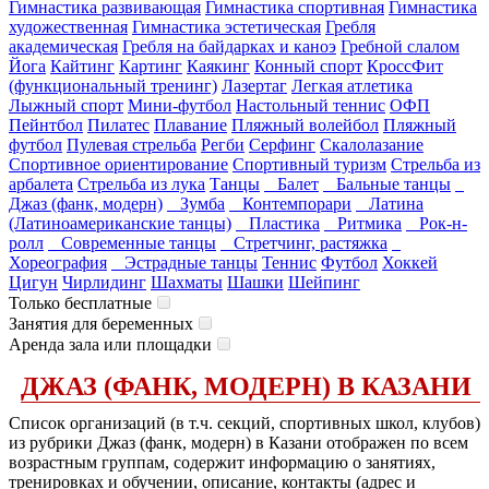
Гимнастика развивающая
Гимнастика спортивная
Гимнастика
художественная
Гимнастика эстетическая
Гребля
академическая
Гребля на байдарках и каноэ
Гребной слалом
Йога
Кайтинг
Картинг
Каякинг
Конный спорт
КроссФит
(функциональный тренинг)
Лазертаг
Легкая атлетика
Лыжный спорт
Мини-футбол
Настольный теннис
ОФП
Пейнтбол
Пилатес
Плавание
Пляжный волейбол
Пляжный
футбол
Пулевая стрельба
Регби
Серфинг
Скалолазание
Спортивное ориентирование
Спортивный туризм
Стрельба из
арбалета
Стрельба из лука
Танцы
Балет
Бальные танцы
Джаз (фанк, модерн)
Зумба
Контемпорари
Латина
(Латиноамериканские танцы)
Пластика
Ритмика
Рок-н-
ролл
Современные танцы
Стретчинг, растяжка
Хореография
Эстрадные танцы
Теннис
Футбол
Хоккей
Цигун
Чирлидинг
Шахматы
Шашки
Шейпинг
Только бесплатные
Занятия для беременных
Аренда зала или площадки
ДЖАЗ (ФАНК, МОДЕРН) В КАЗАНИ
Список организаций (в т.ч. секций, спортивных школ, клубов)
из рубрики Джаз (фанк, модерн) в Казани отображен по всем
возрастным группам, содержит информацию о занятиях,
тренировках и обучении, описание, контакты (адрес и