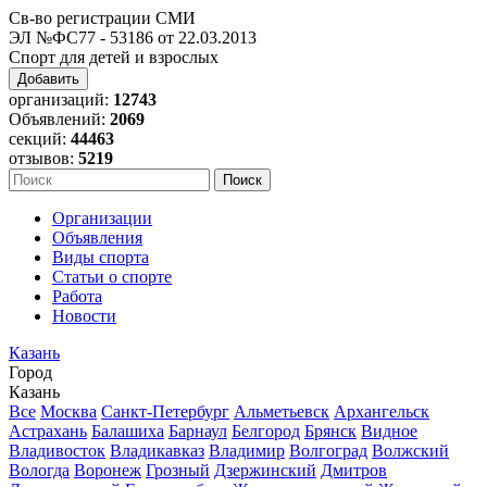
Св-во регистрации СМИ
ЭЛ №ФС77 - 53186 от 22.03.2013
Спорт для детей и взрослых
Добавить
организаций:
12743
Объявлений:
2069
секций:
44463
отзывов:
5219
Организации
Объявления
Виды спорта
Статьи о спорте
Работа
Новости
Казань
Город
Казань
Все
Москва
Санкт-Петербург
Альметьевск
Архангельск
Астрахань
Балашиха
Барнаул
Белгород
Брянск
Видное
Владивосток
Владикавказ
Владимир
Волгоград
Волжский
Вологда
Воронеж
Грозный
Дзержинский
Дмитров