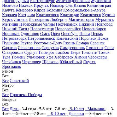
Долгопрудный
Екатеринбург
Железнодорожный
Жуковский
Иваново
Ижевск
Иркутск
Йошкар-Ола
Казань
Калининград
Калуга
Кемерово
Киров
Коломна
Комсомольск-на-Амуре
Королев
Кострома
Красногорск
Краснодар
Красноярск
Курган
Курск
Липецк
Лыткарино
Люберцы
Магнитогорск
Мурманск
Мытищи
Набережные Челны
Нефтекамск
Нижний Новгород
Нижний Тагил
Новокузнецк
Новороссийск
Новосибирск
Норильск
Одинцово
Омск
Орел
Оренбург
Пенза
Пермь
Петрозаводск
Петропавловск-Камчатский
Подольск
Псков
Пушкино
Реутов
Ростов-на-Дону
Рязань
Самара
Саранск
Саратов
Севастополь
Серпухов
Симферополь
Смоленск
Сочи
Ставрополь
Сургут
Таганрог
Тамбов
Тверь
Тольятти
Томск
Тула
Тюмень
Ульяновск
Уфа
Хабаровск
Химки
Чебоксары
Челябинск
Череповец
Щёлково
Юбилейный
Якутск
Ярославль
Район
Все
Все
Советский
Метро
Все
Все
Проспект Победы
Возраст
Все
Все
Дети
3-4 года
5-6 лет
7-8 лет
9-10 лет
Мальчики
3-
4 лет
5-6 лет
7-8 лет
9-10 лет
Девочки
3-4 лет
5-6