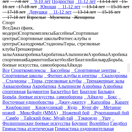
лет
7-8 лет
9-10 лет
Подростки
11-12 лет
13-14 лет
15-
16 лет
17-18 лет
Юноши
11-12 лет
13-14 лет
15-16 лет
17-18 лет
Девушки
11-12 лет
13-14 лет
15-16 лет
17-18 лет
Взрослые
Мужчины
Женщины
Спорт
Все
Джаз (фанк,
модерн)
Спорткомплексы
Бассейны
Спортивные
центры
Спортивные школы
Фитнес-клубы и
центры
Скалодромы
Стадионы
Тиры, стрелковые
клубы
Тренажерные
залы
Аквааэробика
Акробатика
Альпинизм
Аэробика
Аэробика
спортивная
Бадминтон
Баскетбол
Бег
Биатлон
Бильярд
Борьба,
боевые искусства, самооборона
Айкидо
Все
Спорткомплексы
Бассейны
Спортивные центры
Спортивные школы
Фитнес-клубы и центры
Скалодромы
Стадионы
Тиры, стрелковые клубы
Тренажерные залы
Аквааэробика
Акробатика
Альпинизм
Аэробика
Аэробика
спортивная
Бадминтон
Баскетбол
Бег
Биатлон
Бильярд
Борьба, боевые искусства, самооборона
Айкидо
Бокс
Восточные единоборства
Джиу-джитсу
Капоэйра
Карате
Кикбоксинг
Киокусинкай
Кудо
Кунг-фу
Метание
ножей
МиксФайт (ММА)
Ножевой бой
Рукопашный бой
Самбо
Тайский бокс, Муай-тай
Тэквондо
Ушу
Филиппинские боевые искусства
Боулинг
Волейбол
Гандбол
Гимнастика атлетическая
Гимнастика оздоровительная