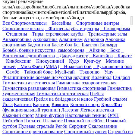
клубы
Тренажерные
залы
Аквааэробика
Акробатика
Альпинизм
Аэробика
Аэробика
спортивная
Бадминтон
Баскетбол
Бег
Биатлон
Бильярд
Борьба,
боевые искусства, самооборона
Айкидо
Все
Спорткомплексы
Бассейны
Спортивные центры
Спортивные школы
Фитнес-клубы и центры
Скалодромы
Стадионы
Тиры, стрелковые клубы
Тренажерные залы
Аквааэробика
Акробатика
Альпинизм
Аэробика
Аэробика
спортивная
Бадминтон
Баскетбол
Бег
Биатлон
Бильярд
Борьба, боевые искусства, самооборона
Айкидо
Бокс
Восточные единоборства
Джиу-джитсу
Капоэйра
Карате
Кикбоксинг
Киокусинкай
Кудо
Кунг-фу
Метание
ножей
МиксФайт (ММА)
Ножевой бой
Рукопашный бой
Самбо
Тайский бокс, Муай-тай
Тэквондо
Ушу
Филиппинские боевые искусства
Боулинг
Волейбол
Гандбол
Гимнастика атлетическая
Гимнастика оздоровительная
Гимнастика развивающая
Гимнастика спортивная
Гимнастика
художественная
Гимнастика эстетическая
Гребля
академическая
Гребля на байдарках и каноэ
Гребной слалом
Йога
Кайтинг
Картинг
Каякинг
Конный спорт
КроссФит
(функциональный тренинг)
Лазертаг
Легкая атлетика
Лыжный спорт
Мини-футбол
Настольный теннис
ОФП
Пейнтбол
Пилатес
Плавание
Пляжный волейбол
Пляжный
футбол
Пулевая стрельба
Регби
Серфинг
Скалолазание
Спортивное ориентирование
Спортивный туризм
Стрельба из