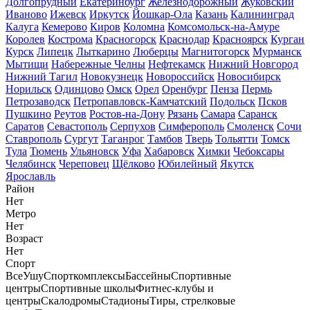
Долгопрудный
Екатеринбург
Железнодорожный
Жуковский
Иваново
Ижевск
Иркутск
Йошкар-Ола
Казань
Калининград
Калуга
Кемерово
Киров
Коломна
Комсомольск-на-Амуре
Королев
Кострома
Красногорск
Краснодар
Красноярск
Курган
Курск
Липецк
Лыткарино
Люберцы
Магнитогорск
Мурманск
Мытищи
Набережные Челны
Нефтекамск
Нижний Новгород
Нижний Тагил
Новокузнецк
Новороссийск
Новосибирск
Норильск
Одинцово
Омск
Орел
Оренбург
Пенза
Пермь
Петрозаводск
Петропавловск-Камчатский
Подольск
Псков
Пушкино
Реутов
Ростов-на-Дону
Рязань
Самара
Саранск
Саратов
Севастополь
Серпухов
Симферополь
Смоленск
Сочи
Ставрополь
Сургут
Таганрог
Тамбов
Тверь
Тольятти
Томск
Тула
Тюмень
Ульяновск
Уфа
Хабаровск
Химки
Чебоксары
Челябинск
Череповец
Щёлково
Юбилейный
Якутск
Ярославль
Район
Нет
Метро
Нет
Возраст
Нет
Спорт
Все
Ушу
Спорткомплексы
Бассейны
Спортивные
центры
Спортивные школы
Фитнес-клубы и
центры
Скалодромы
Стадионы
Тиры, стрелковые