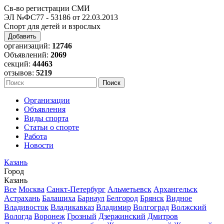
Св-во регистрации СМИ
ЭЛ №ФС77 - 53186 от 22.03.2013
Спорт для детей и взрослых
Добавить
организаций:
12746
Объявлений:
2069
секций:
44463
отзывов:
5219
Организации
Объявления
Виды спорта
Статьи о спорте
Работа
Новости
Казань
Город
Казань
Все
Москва
Санкт-Петербург
Альметьевск
Архангельск
Астрахань
Балашиха
Барнаул
Белгород
Брянск
Видное
Владивосток
Владикавказ
Владимир
Волгоград
Волжский
Вологда
Воронеж
Грозный
Дзержинский
Дмитров