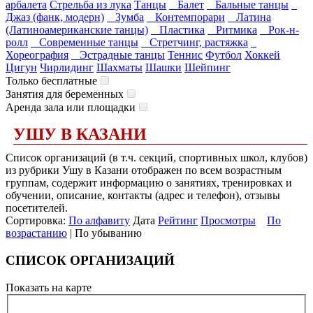
арбалета
Стрельба из лука
Танцы
Балет
Бальные танцы
Джаз (фанк, модерн)
Зумба
Контемпорари
Латина
(Латиноамериканские танцы)
Пластика
Ритмика
Рок-н-
ролл
Современные танцы
Стретчинг, растяжка
Хореография
Эстрадные танцы
Теннис
Футбол
Хоккей
Цигун
Чирлидинг
Шахматы
Шашки
Шейпинг
Только бесплатные
Занятия для беременных
Аренда зала или площадки
УШУ В КАЗАНИ
Список организаций (в т.ч. секций, спортивных школ, клубов)
из рубрики Ушу в Казани отображен по всем возрастным
группам, содержит информацию о занятиях, тренировках и
обучении, описание, контакты (адрес и телефон), отзывы
посетителей.
Сортировка:
По алфавиту
Дата
Рейтинг
Просмотры
По
возрастанию
| По убыванию
СПИСОК ОРГАНИЗАЦИЙ
Показать на карте