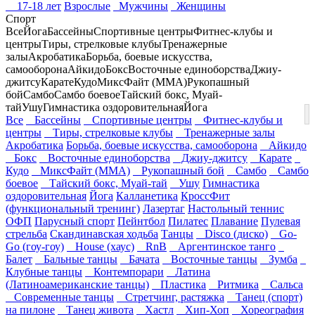
17-18 лет
Взрослые
Мужчины
Женщины
Спорт
Все
Йога
Бассейны
Спортивные центры
Фитнес-клубы и
центры
Тиры, стрелковые клубы
Тренажерные
залы
Акробатика
Борьба, боевые искусства,
самооборона
Айкидо
Бокс
Восточные единоборства
Джиу-
джитсу
Карате
Кудо
МиксФайт (ММА)
Рукопашный
бой
Самбо
Самбо боевое
Тайский бокс, Муай-
тай
Ушу
Гимнастика оздоровительная
Йога
Все
Бассейны
Спортивные центры
Фитнес-клубы и
центры
Тиры, стрелковые клубы
Тренажерные залы
Акробатика
Борьба, боевые искусства, самооборона
Айкидо
Бокс
Восточные единоборства
Джиу-джитсу
Карате
Кудо
МиксФайт (ММА)
Рукопашный бой
Самбо
Самбо
боевое
Тайский бокс, Муай-тай
Ушу
Гимнастика
оздоровительная
Йога
Калланетика
КроссФит
(функциональный тренинг)
Лазертаг
Настольный теннис
ОФП
Парусный спорт
Пейнтбол
Пилатес
Плавание
Пулевая
стрельба
Скандинавская ходьба
Танцы
Disco (диско)
Go-
Go (гоу-гоу)
House (хаус)
RnB
Аргентинское танго
Балет
Бальные танцы
Бачата
Восточные танцы
Зумба
Клубные танцы
Контемпорари
Латина
(Латиноамериканские танцы)
Пластика
Ритмика
Сальса
Современные танцы
Стретчинг, растяжка
Танец (спорт)
на пилоне
Танец живота
Хастл
Хип-Хоп
Хореография