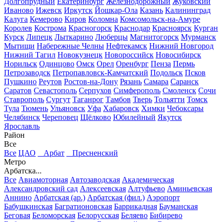
Долгопрудный
Екатеринбург
Железнодорожный
Жуковский
Иваново
Ижевск
Иркутск
Йошкар-Ола
Казань
Калининград
Калуга
Кемерово
Киров
Коломна
Комсомольск-на-Амуре
Королев
Кострома
Красногорск
Краснодар
Красноярск
Курган
Курск
Липецк
Лыткарино
Люберцы
Магнитогорск
Мурманск
Мытищи
Набережные Челны
Нефтекамск
Нижний Новгород
Нижний Тагил
Новокузнецк
Новороссийск
Новосибирск
Норильск
Одинцово
Омск
Орел
Оренбург
Пенза
Пермь
Петрозаводск
Петропавловск-Камчатский
Подольск
Псков
Пушкино
Реутов
Ростов-на-Дону
Рязань
Самара
Саранск
Саратов
Севастополь
Серпухов
Симферополь
Смоленск
Сочи
Ставрополь
Сургут
Таганрог
Тамбов
Тверь
Тольятти
Томск
Тула
Тюмень
Ульяновск
Уфа
Хабаровск
Химки
Чебоксары
Челябинск
Череповец
Щёлково
Юбилейный
Якутск
Ярославль
Район
Все
Все
ЦАО
Арбат
Пресненский
Метро
Арбатска...
Все
Авиамоторная
Автозаводская
Академическая
Александровский сад
Алексеевская
Алтуфьево
Аминьевская
Аннино
Арбатская (ар.)
Арбатская (фил.)
Аэропорт
Бабушкинская
Багратионовская
Баррикадная
Бауманская
Беговая
Беломорская
Белорусская
Беляево
Бибирево