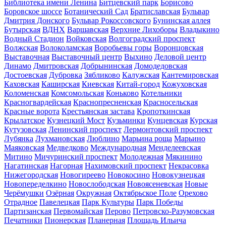
Библиотека имени Ленина
Битцевский парк
Борисово
Боровское шоссе
Ботанический Сад
Братиславская
Бульвар
Дмитрия Донского
Бульвар Рокоссовского
Бунинская аллея
Бутырская
ВДНХ
Варшавская
Верхние Лихоборы
Владыкино
Водный Стадион
Войковская
Волгоградский проспект
Волжская
Волоколамская
Воробьевы горы
Воронцовская
Выставочная
Выставочный центр
Выхино
Деловой центр
Динамо
Дмитровская
Добрынинская
Домодедовская
Достоевская
Дубровка
Зябликово
Калужская
Кантемировская
Каховская
Каширская
Киевская
Китай-город
Кожуховская
Коломенская
Комсомольская
Коньково
Котельники
Красногвардейская
Краснопресненская
Красносельская
Красные ворота
Крестьянская застава
Кропоткинская
Крылатское
Кузнецкий Мост
Кузьминки
Кунцевская
Курская
Кутузовская
Ленинский проспект
Лермонтовский проспект
Лубянка
Лухмановская
Люблино
Марьина роща
Марьино
Маяковская
Медведково
Международная
Менделеевская
Митино
Мичуринский проспект
Молодежная
Мякинино
Нагатинская
Нагорная
Нахимовский проспект
Некрасовка
Нижегородская
Новогиреево
Новокосино
Новокузнецкая
Новопеределкино
Новослободская
Новоясеневская
Новые
Черёмушки
Озёрная
Окружная
Октябрьское Поле
Орехово
Отрадное
Павелецкая
Парк Культуры
Парк Победы
Партизанская
Первомайская
Перово
Петровско-Разумовская
Печатники
Пионерская
Планерная
Площадь Ильича