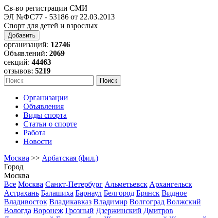
Св-во регистрации СМИ
ЭЛ №ФС77 - 53186 от 22.03.2013
Спорт для детей и взрослых
Добавить
организаций:
12746
Объявлений:
2069
секций:
44463
отзывов:
5219
Организации
Объявления
Виды спорта
Статьи о спорте
Работа
Новости
Москва
>>
Арбатская (фил.)
Город
Москва
Все
Москва
Санкт-Петербург
Альметьевск
Архангельск
Астрахань
Балашиха
Барнаул
Белгород
Брянск
Видное
Владивосток
Владикавказ
Владимир
Волгоград
Волжский
Вологда
Воронеж
Грозный
Дзержинский
Дмитров