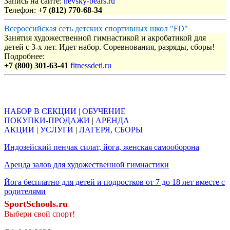
Запись на сайте:
nevsky-bears.ru
Телефон:
+7 (812) 770-68-34
Всероссийская сеть детских спортивных школ "FD"
Занятия художественной гимнастикой и акробатикой для
детей с 3-х лет. Идет набор. Соревнования, разряды, сборы!
Подробнее:
+7 (800) 301-63-41
fitnessdeti.ru
Объявления
НАБОР В СЕКЦИИ
|
ОБУЧЕНИЕ
ПОКУПКИ-ПРОДАЖИ
|
АРЕНДА
АКЦИИ
|
УСЛУГИ
|
ЛАГЕРЯ, СБОРЫ
Индозейский пенчак силат, йога, женская самооборона
Аренда залов для художественной гимнастики
Йога бесплатно для детей и подростков от 7 до 18 лет вместе с
родителями
SportSchools.ru
Выбери свой спорт!