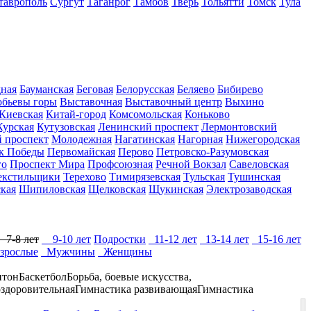
таврополь
Сургут
Таганрог
Тамбов
Тверь
Тольятти
Томск
Тула
дная
Бауманская
Беговая
Белорусская
Беляево
Бибирево
обьевы горы
Выставочная
Выставочный центр
Выхино
Киевская
Китай-город
Комсомольская
Коньково
Курская
Кутузовская
Ленинский проспект
Лермонтовский
 проспект
Молодежная
Нагатинская
Нагорная
Нижегородская
к Победы
Первомайская
Перово
Петровско-Разумовская
го
Проспект Мира
Профсоюзная
Речной Вокзал
Савеловская
екстильщики
Терехово
Тимирязевская
Тульская
Тушинская
кая
Шипиловская
Щелковская
Щукинская
Электрозаводская
7-8 лет
9-10 лет
Подростки
11-12 лет
13-14 лет
15-16 лет
зрослые
Мужчины
Женщины
нтон
Баскетбол
Борьба, боевые искусства,
оздоровительная
Гимнастика развивающая
Гимнастика