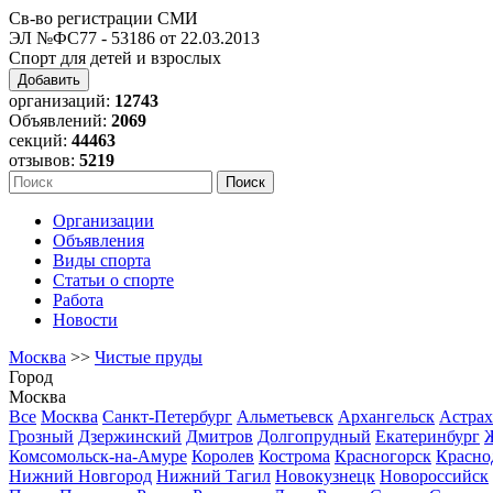
Св-во регистрации СМИ
ЭЛ №ФС77 - 53186 от 22.03.2013
Спорт для детей и взрослых
Добавить
организаций:
12743
Объявлений:
2069
секций:
44463
отзывов:
5219
Организации
Объявления
Виды спорта
Статьи о спорте
Работа
Новости
Москва
>>
Чистые пруды
Город
Москва
Все
Москва
Санкт-Петербург
Альметьевск
Архангельск
Астрах
Грозный
Дзержинский
Дмитров
Долгопрудный
Екатеринбург
Комсомольск-на-Амуре
Королев
Кострома
Красногорск
Красно
Нижний Новгород
Нижний Тагил
Новокузнецк
Новороссийск