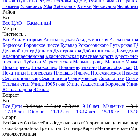
Псков
Пушкино
Реутов
Ростов-на-Дону
Рязань
Самара
Саранск
Тюмень
Ульяновск
Уфа
Хабаровск
Химки
Чебоксары
Челябинс
Район
Все
Все
ЦАО
Басманный
Метро
Чистые п...
Все
Авиамоторная
Автозаводская
Академическая
Алексеевская
Борисово
Боровское шоссе
Бульвар Рокоссовского
Бутырская
В
Деловой центр
Динамо
Дмитровская
Добрынинская
Домодедов
Краснопресненская
Красносельская
Красные ворота
Крестьянск
проспект
Лубянка
Марксистская
Марьина роща
Марьино
Маяко
Новогиреево
Новокосино
Новопеределкино
Новослободская
О
Печатники
Пионерская
Площадь Ильича
Полежаевская
Пражск
Севастопольская
Семеновская
Серпуховская
Сокольники
Срете
Тёплый стан
Улица 1905 года
Улица Академика Королёва
Унив
Юго-западная
Южная
Возраст
Все
Все
Дети
3-4 года
5-6 лет
7-8 лет
9-10 лет
Мальчики
3-4 
17-18 лет
Юноши
11-12 лет
13-14 лет
15-16 лет
17-18
Спорт
Все
Баскетбол
Бассейны
Ледовые катки
Спортивные центры
Спор
самооборона
Бокс
Грэпплинг
Капоэйра
Карате
Метание ножей
Ми
художественная