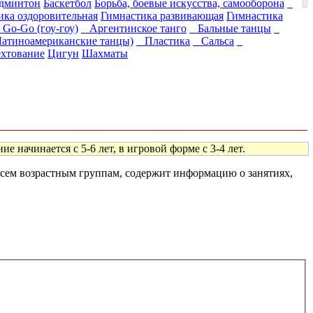
дминтон
Баскетбол
Борьба, боевые искусства, самооборона
ика оздоровительная
Гимнастика развивающая
Гимнастика
o-Go (гоу-гоу)
Аргентинское танго
Бальные танцы
атиноамериканские танцы)
Пластика
Сальса
хтование
Цигун
Шахматы
 начинается с 5-6 лет, в игровой форме с 3-4 лет.
 всем возрастным группам, содержит информацию о занятиях,