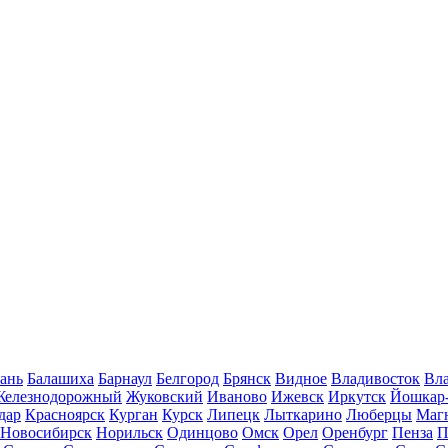
ань
Балашиха
Барнаул
Белгород
Брянск
Видное
Владивосток
Вла
Железнодорожный
Жуковский
Иваново
Ижевск
Иркутск
Йошкар
дар
Красноярск
Курган
Курск
Липецк
Лыткарино
Люберцы
Маг
Новосибирск
Норильск
Одинцово
Омск
Орел
Оренбург
Пенза
П