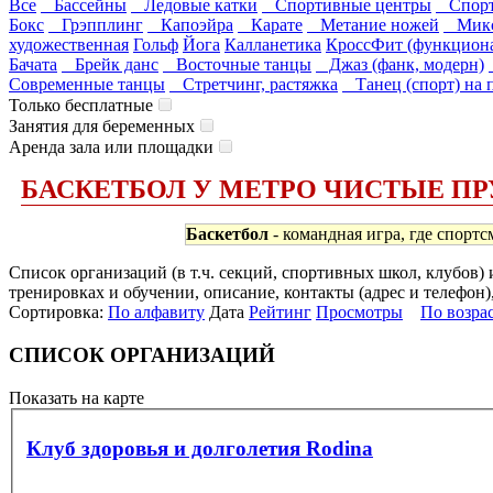
Все
Бассейны
Ледовые катки
Спортивные центры
Спорт
Бокс
Грэпплинг
Капоэйра
Карате
Метание ножей
Микс
художественная
Гольф
Йога
Калланетика
КроссФит (функцион
Бачата
Брейк данс
Восточные танцы
Джаз (фанк, модерн)
Современные танцы
Стретчинг, растяжка
Танец (спорт) на 
Только бесплатные
Занятия для беременных
Аренда зала или площадки
БАСКЕТБОЛ У МЕТРО ЧИСТЫЕ П
Баскетбол
- командная игра, где спортс
Список организаций (в т.ч. секций, спортивных школ, клубов)
тренировках и обучении, описание, контакты (адрес и телефон)
Сортировка:
По алфавиту
Дата
Рейтинг
Просмотры
По возра
СПИСОК ОРГАНИЗАЦИЙ
Показать на карте
Клуб здоровья и долголетия Rodina