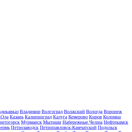
дикавказ
Владимир
Волгоград
Волжский
Вологда
Воронеж
-Ола
Казань
Калининград
Калуга
Кемерово
Киров
Коломна
нитогорск
Мурманск
Мытищи
Набережные Челны
Нефтекамск
ермь
Петрозаводск
Петропавловск-Камчатский
Подольск