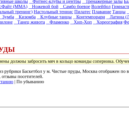
ивные школы
Фитнес-клубы и центры
Тренажерные залы
Ба
Файт (ММА)
Ножевой бой
Самбо боевое
Волейбол
Гимнаст
альный тренинг)
Настольный теннис
Пилатес
Плавание
Танцы
G
Зумба
Кизомба
Клубные танцы
Контемпорари
Латина (Л
пилоне
Танец живота
Фламенко
Хип-Хоп
Хореография
Фе
РУДЫ
мены должны забросить мяч в кольцо команды соперника. Обучение
 из рубрики Баскетбол у м. Чистые пруды, Москва отображен по
, отзывы посетителей.
станию
| По убыванию