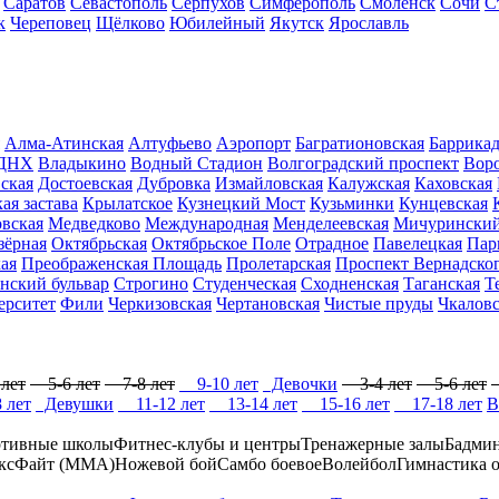
Саратов
Севастополь
Серпухов
Симферополь
Смоленск
Сочи
С
к
Череповец
Щёлково
Юбилейный
Якутск
Ярославль
Алма-Атинская
Алтуфьево
Аэропорт
Багратионовская
Баррика
ДНХ
Владыкино
Водный Стадион
Волгоградский проспект
Вор
ская
Достоевская
Дубровка
Измайловская
Калужская
Каховская
ая застава
Крылатское
Кузнецкий Мост
Кузьминки
Кунцевская
вская
Медведково
Международная
Менделеевская
Мичуринский
зёрная
Октябрьская
Октябрьское Поле
Отрадное
Павелецкая
Пар
ая
Преображенская Площадь
Пролетарская
Проспект Вернадско
нский бульвар
Строгино
Студенческая
Сходненская
Таганская
Т
ерситет
Фили
Черкизовская
Чертановская
Чистые пруды
Чкаловс
лет
5-6 лет
7-8 лет
9-10 лет
Девочки
3-4 лет
5-6 лет
 лет
Девушки
11-12 лет
13-14 лет
15-16 лет
17-18 лет
В
тивные школы
Фитнес-клубы и центры
Тренажерные залы
Бадми
ксФайт (ММА)
Ножевой бой
Самбо боевое
Волейбол
Гимнастика 