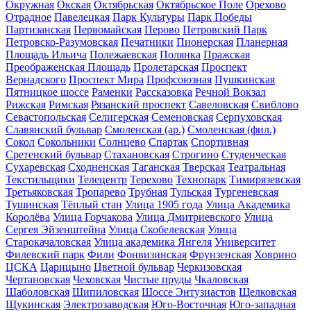
Окружная
Окская
Октябрьская
Октябрьское Поле
Орехово
Отрадное
Павелецкая
Парк Культуры
Парк Победы
Партизанская
Первомайская
Перово
Петровский Парк
Петровско-Разумовская
Печатники
Пионерская
Планерная
Площадь Ильича
Полежаевская
Полянка
Пражская
Преображенская Площадь
Пролетарская
Проспект
Вернадского
Проспект Мира
Профсоюзная
Пушкинская
Пятницкое шоссе
Раменки
Рассказовка
Речной Вокзал
Рижская
Римская
Рязанский проспект
Савеловская
Свиблово
Севастопольская
Селигерская
Семеновская
Серпуховская
Славянский бульвар
Смоленская (ар.)
Смоленская (фил.)
Сокол
Сокольники
Солнцево
Спартак
Спортивная
Сретенский бульвар
Стахановская
Строгино
Студенческая
Сухаревская
Сходненская
Таганская
Тверская
Театральная
Текстильщики
Телецентр
Терехово
Технопарк
Тимирязевская
Третьяковская
Тропарево
Трубная
Тульская
Тургеневская
Тушинская
Тёплый стан
Улица 1905 года
Улица Академика
Королёва
Улица Горчакова
Улица Дмитриевского
Улица
Сергея Эйзенштейна
Улица Скобелевская
Улица
Старокачаловская
Улица академика Янгеля
Университет
Филевский парк
Фили
Фонвизинская
Фрунзенская
Ховрино
ЦСКА
Царицыно
Цветной бульвар
Черкизовская
Чертановская
Чеховская
Чистые пруды
Чкаловская
Шаболовская
Шипиловская
Шоссе Энтузиастов
Щелковская
Щукинская
Электрозаводская
Юго-Восточная
Юго-западная