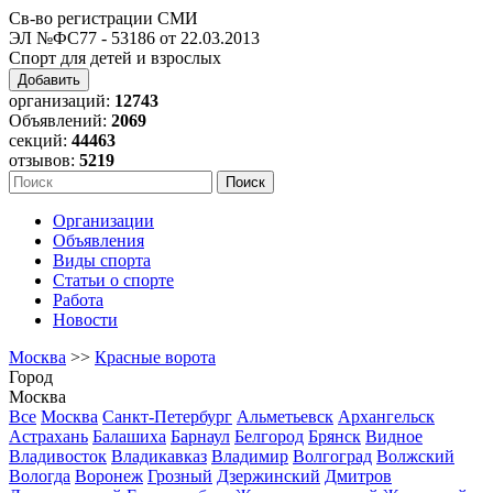
Св-во регистрации СМИ
ЭЛ №ФС77 - 53186 от 22.03.2013
Спорт для детей и взрослых
Добавить
организаций:
12743
Объявлений:
2069
секций:
44463
отзывов:
5219
Организации
Объявления
Виды спорта
Статьи о спорте
Работа
Новости
Москва
>>
Красные ворота
Город
Москва
Все
Москва
Санкт-Петербург
Альметьевск
Архангельск
Астрахань
Балашиха
Барнаул
Белгород
Брянск
Видное
Владивосток
Владикавказ
Владимир
Волгоград
Волжский
Вологда
Воронеж
Грозный
Дзержинский
Дмитров