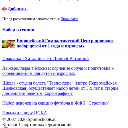
Добавить
Перед размещением ознакомьтесь с
Правилами
Набор в секции
Европейский Гимнастический Центр проводит
набор детей от 1 года и взрослых
Практика «Хатха-йога» с Лилией Ватлиной
Лыжероллеры в Москве: обучение с нуля и подготовка к
соревнованиям для детей и взрослых
Школа - студия балета "Терпсихора" (метро Первомайская,
Щелковская) осуществляет набор детей от 3-х лет и старше
для занятий балетом (хореографией)
Набор девочек на секцию футбола в ЖФК "Строгино"
Прыжки в воду ЦСКА
© 2007-2026 SportSchools.ru -
Каталог Спортивных Организаций