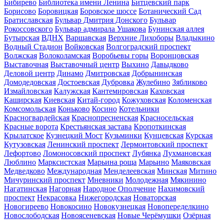
Бибирево
Библиотека имени Ленина
Битцевский парк
Борисово
Боровицкая
Боровское шоссе
Ботанический Сад
Братиславская
Бульвар Дмитрия Донского
Бульвар
Рокоссовского
Бульвар адмирала Ушакова
Бунинская аллея
Бутырская
ВДНХ
Варшавская
Верхние Лихоборы
Владыкино
Водный Стадион
Войковская
Волгоградский проспект
Волжская
Волоколамская
Воробьевы горы
Воронцовская
Выставочная
Выставочный центр
Выхино
Давыдково
Деловой центр
Динамо
Дмитровская
Добрынинская
Домодедовская
Достоевская
Дубровка
Жулебино
Зябликово
Измайловская
Калужская
Кантемировская
Каховская
Каширская
Киевская
Китай-город
Кожуховская
Коломенская
Комсомольская
Коньково
Косино
Котельники
Красногвардейская
Краснопресненская
Красносельская
Красные ворота
Крестьянская застава
Кропоткинская
Крылатское
Кузнецкий Мост
Кузьминки
Кунцевская
Курская
Кутузовская
Ленинский проспект
Лермонтовский проспект
Лефортово
Ломоносовский проспект
Лубянка
Лухмановская
Люблино
Марксистская
Марьина роща
Марьино
Маяковская
Медведково
Международная
Менделеевская
Минская
Митино
Мичуринский проспект
Мневники
Молодежная
Мякинино
Нагатинская
Нагорная
Народное Ополчение
Нахимовский
проспект
Некрасовка
Нижегородская
Новаторская
Новогиреево
Новокосино
Новокузнецкая
Новопеределкино
Новослободская
Новоясеневская
Новые Черёмушки
Озёрная