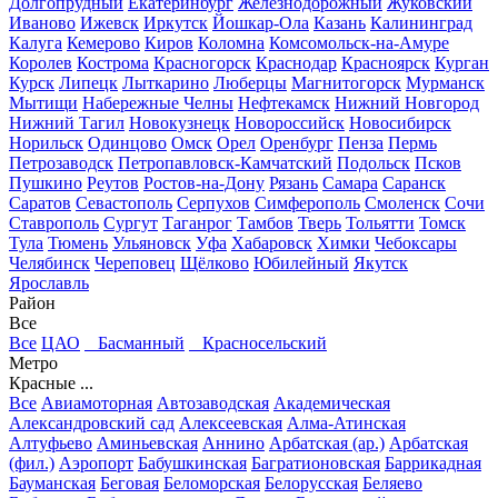
Долгопрудный
Екатеринбург
Железнодорожный
Жуковский
Иваново
Ижевск
Иркутск
Йошкар-Ола
Казань
Калининград
Калуга
Кемерово
Киров
Коломна
Комсомольск-на-Амуре
Королев
Кострома
Красногорск
Краснодар
Красноярск
Курган
Курск
Липецк
Лыткарино
Люберцы
Магнитогорск
Мурманск
Мытищи
Набережные Челны
Нефтекамск
Нижний Новгород
Нижний Тагил
Новокузнецк
Новороссийск
Новосибирск
Норильск
Одинцово
Омск
Орел
Оренбург
Пенза
Пермь
Петрозаводск
Петропавловск-Камчатский
Подольск
Псков
Пушкино
Реутов
Ростов-на-Дону
Рязань
Самара
Саранск
Саратов
Севастополь
Серпухов
Симферополь
Смоленск
Сочи
Ставрополь
Сургут
Таганрог
Тамбов
Тверь
Тольятти
Томск
Тула
Тюмень
Ульяновск
Уфа
Хабаровск
Химки
Чебоксары
Челябинск
Череповец
Щёлково
Юбилейный
Якутск
Ярославль
Район
Все
Все
ЦАО
Басманный
Красносельский
Метро
Красные ...
Все
Авиамоторная
Автозаводская
Академическая
Александровский сад
Алексеевская
Алма-Атинская
Алтуфьево
Аминьевская
Аннино
Арбатская (ар.)
Арбатская
(фил.)
Аэропорт
Бабушкинская
Багратионовская
Баррикадная
Бауманская
Беговая
Беломорская
Белорусская
Беляево