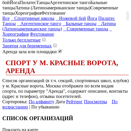
бой
Йога
Пилатес
Танцы
Аргентинское танго
Бальные
танцы
Латина (Латиноамериканские танцы)
Современные
танцы
Хореография
Фехтование
Все
Спортивные школы
Ножевой бой
Йога
Пилатес
Танцы
Аргентинское танго
Бальные танцы
Латина
(Латиноамериканские танцы)
Современные танцы
Хореография
Фехтование
Только бесплатные
Занятия для беременных
Аренда зала или площадки
СПОРТ У М. КРАСНЫЕ ВОРОТА,
АРЕНДА
Список организаций (в т.ч. секций, спортивных школ, клубов)
у м. Красные ворота, Москва отображен по всем видам
спорта, по параметру "Аренда", содержит описание, контакты
(адрес и телефон), отзывы посетителей.
Сортировка:
По алфавиту
Дата
Рейтинг
Просмотры
По
возрастанию
| По убыванию
СПИСОК ОРГАНИЗАЦИЙ
Показать на карте