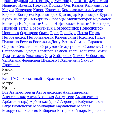
Долгопрудный
Екатеринбург
Железнодорожный
Жуковский
Иваново
Ижевск
Иркутск
Йошкар-Ола
Казань
Калининград
Калуга
Кемерово
Киров
Коломна
Комсомольск-на-Амуре
Королев
Кострома
Красногорск
Краснодар
Красноярск
Курган
Курск
Липецк
Лыткарино
Люберцы
Магнитогорск
Мурманск
Мытищи
Набережные Челны
Нефтекамск
Нижний Новгород
Нижний Тагил
Новокузнецк
Новороссийск
Новосибирск
Норильск
Одинцово
Омск
Орел
Оренбург
Пенза
Пермь
Петрозаводск
Петропавловск-Камчатский
Подольск
Псков
Пушкино
Реутов
Ростов-на-Дону
Рязань
Самара
Саранск
Саратов
Севастополь
Серпухов
Симферополь
Смоленск
Сочи
Ставрополь
Сургут
Таганрог
Тамбов
Тверь
Тольятти
Томск
Тула
Тюмень
Ульяновск
Уфа
Хабаровск
Химки
Чебоксары
Челябинск
Череповец
Щёлково
Юбилейный
Якутск
Ярославль
Район
Все
Все
ЦАО
Басманный
Красносельский
Метро
Красные ...
Все
Авиамоторная
Автозаводская
Академическая
Алексеевская
Алма-Атинская
Алтуфьево
Аминьевская
Арбатская (ар.)
Арбатская (фил.)
Аэропорт
Бабушкинская
Багратионовская
Баррикадная
Бауманская
Беговая
Белорусская
Беляево
Бибирево
Битцевский парк
Борисово