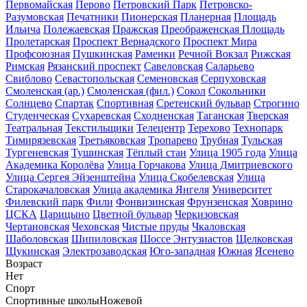
Первомайская
Перово
Петровский Парк
Петровско-
Разумовская
Печатники
Пионерская
Планерная
Площадь
Ильича
Полежаевская
Пражская
Преображенская Площадь
Пролетарская
Проспект Вернадского
Проспект Мира
Профсоюзная
Пушкинская
Раменки
Речной Вокзал
Рижская
Римская
Рязанский проспект
Савеловская
Саларьево
Свиблово
Севастопольская
Семеновская
Серпуховская
Смоленская (ар.)
Смоленская (фил.)
Сокол
Сокольники
Солнцево
Спартак
Спортивная
Сретенский бульвар
Строгино
Студенческая
Сухаревская
Сходненская
Таганская
Тверская
Театральная
Текстильщики
Телецентр
Терехово
Технопарк
Тимирязевская
Третьяковская
Тропарево
Трубная
Тульская
Тургеневская
Тушинская
Тёплый стан
Улица 1905 года
Улица
Академика Королёва
Улица Горчакова
Улица Дмитриевского
Улица Сергея Эйзенштейна
Улица Скобелевская
Улица
Старокачаловская
Улица академика Янгеля
Университет
Филевский парк
Фили
Фонвизинская
Фрунзенская
Ховрино
ЦСКА
Царицыно
Цветной бульвар
Черкизовская
Чертановская
Чеховская
Чистые пруды
Чкаловская
Шаболовская
Шипиловская
Шоссе Энтузиастов
Щелковская
Щукинская
Электрозаводская
Юго-западная
Южная
Ясенево
Возраст
Нет
Спорт
Спортивные школы
Ножевой