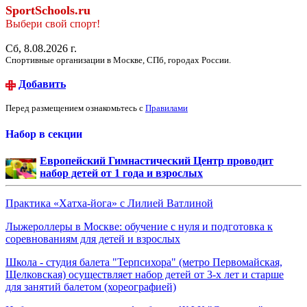
SportSchools.ru
Выбери свой спорт!
Сб, 8.08.2026 г.
Спортивные организации в Москве, СПб, городах России.
Добавить
Перед размещением ознакомьтесь с
Правилами
Набор в секции
Европейский Гимнастический Центр проводит
набор детей от 1 года и взрослых
Практика «Хатха-йога» с Лилией Ватлиной
Лыжероллеры в Москве: обучение с нуля и подготовка к
соревнованиям для детей и взрослых
Школа - студия балета "Терпсихора" (метро Первомайская,
Щелковская) осуществляет набор детей от 3-х лет и старше
для занятий балетом (хореографией)