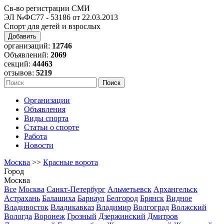
Св-во регистрации СМИ
ЭЛ №ФС77 - 53186 от 22.03.2013
Спорт для детей и взрослых
Добавить
организаций:
12746
Объявлений:
2069
секций:
44463
отзывов:
5219
Организации
Объявления
Виды спорта
Статьи о спорте
Работа
Новости
Москва
>>
Красные ворота
Город
Москва
Все
Москва
Санкт-Петербург
Альметьевск
Архангельск
Астрахань
Балашиха
Барнаул
Белгород
Брянск
Видное
Владивосток
Владикавказ
Владимир
Волгоград
Волжский
Вологда
Воронеж
Грозный
Дзержинский
Дмитров