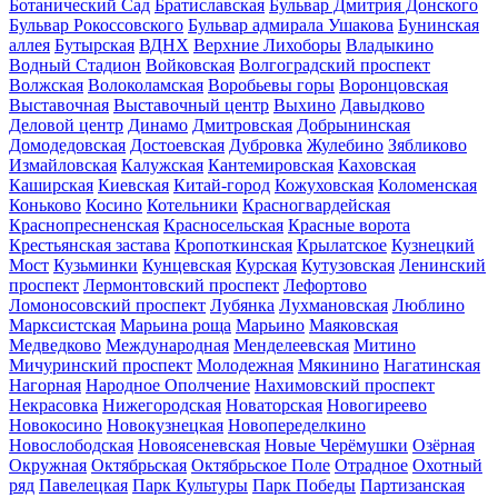
Ботанический Сад
Братиславская
Бульвар Дмитрия Донского
Бульвар Рокоссовского
Бульвар адмирала Ушакова
Бунинская
аллея
Бутырская
ВДНХ
Верхние Лихоборы
Владыкино
Водный Стадион
Войковская
Волгоградский проспект
Волжская
Волоколамская
Воробьевы горы
Воронцовская
Выставочная
Выставочный центр
Выхино
Давыдково
Деловой центр
Динамо
Дмитровская
Добрынинская
Домодедовская
Достоевская
Дубровка
Жулебино
Зябликово
Измайловская
Калужская
Кантемировская
Каховская
Каширская
Киевская
Китай-город
Кожуховская
Коломенская
Коньково
Косино
Котельники
Красногвардейская
Краснопресненская
Красносельская
Красные ворота
Крестьянская застава
Кропоткинская
Крылатское
Кузнецкий
Мост
Кузьминки
Кунцевская
Курская
Кутузовская
Ленинский
проспект
Лермонтовский проспект
Лефортово
Ломоносовский проспект
Лубянка
Лухмановская
Люблино
Марксистская
Марьина роща
Марьино
Маяковская
Медведково
Международная
Менделеевская
Митино
Мичуринский проспект
Молодежная
Мякинино
Нагатинская
Нагорная
Народное Ополчение
Нахимовский проспект
Некрасовка
Нижегородская
Новаторская
Новогиреево
Новокосино
Новокузнецкая
Новопеределкино
Новослободская
Новоясеневская
Новые Черёмушки
Озёрная
Окружная
Октябрьская
Октябрьское Поле
Отрадное
Охотный
ряд
Павелецкая
Парк Культуры
Парк Победы
Партизанская