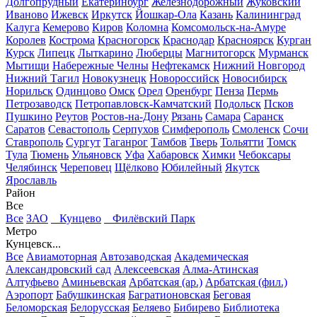
Долгопрудный
Екатеринбург
Железнодорожный
Жуковский
Иваново
Ижевск
Иркутск
Йошкар-Ола
Казань
Калининград
Калуга
Кемерово
Киров
Коломна
Комсомольск-на-Амуре
Королев
Кострома
Красногорск
Краснодар
Красноярск
Курган
Курск
Липецк
Лыткарино
Люберцы
Магнитогорск
Мурманск
Мытищи
Набережные Челны
Нефтекамск
Нижний Новгород
Нижний Тагил
Новокузнецк
Новороссийск
Новосибирск
Норильск
Одинцово
Омск
Орел
Оренбург
Пенза
Пермь
Петрозаводск
Петропавловск-Камчатский
Подольск
Псков
Пушкино
Реутов
Ростов-на-Дону
Рязань
Самара
Саранск
Саратов
Севастополь
Серпухов
Симферополь
Смоленск
Сочи
Ставрополь
Сургут
Таганрог
Тамбов
Тверь
Тольятти
Томск
Тула
Тюмень
Ульяновск
Уфа
Хабаровск
Химки
Чебоксары
Челябинск
Череповец
Щёлково
Юбилейный
Якутск
Ярославль
Район
Все
Все
ЗАО
Кунцево
Филёвский Парк
Метро
Кунцевск...
Все
Авиамоторная
Автозаводская
Академическая
Александровский сад
Алексеевская
Алма-Атинская
Алтуфьево
Аминьевская
Арбатская (ар.)
Арбатская (фил.)
Аэропорт
Бабушкинская
Багратионовская
Беговая
Беломорская
Белорусская
Беляево
Бибирево
Библиотека