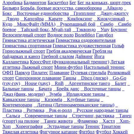
Аэробика
Бадминтон
Баскетбол
Бег
Бег на коньках, шорт-трек
Бильярд
Борьба, боевые искусства, самооборона
Айкидо
Бокс
Восточные единоборства
Грэпплинг
Джиу-джитсу
Дзюдо
Капоэйра
Карате
Кикбоксинг
Киокусинкай
Кудо
МиксФайт (ММА)
Рукопашный бой
Самбо
Самбо
боевое
Тайский бокс, Муай-тай
Тэквондо
Ушу
Боулинг
Велосипедный спорт
Водное поло
Волейбол
Гандбол
Гимнастика атлетическая
Гимнастика оздоровительная
Гимнастика спортивная
Гимнастика художественная
Гольф
Горнолыжный спорт
Гребля академическая
Гребля на
байдарках и каноэ
Гребной слалом
Дайвинг
Йога
Калланетика
КроссФит (функциональный тренинг)
Легкая
атлетика
Лыжный спорт
Мини-футбол
Настольный теннис
ОФП
Паркур
Пилатес
Плавание
Пулевая стрельба
Роликовый
спорт
Синхронное плавание
Танцы
Disco (диско)
Go-Go
(гоу-гоу)
House (хаус)
RnB
Аргентинское танго
Балет
Бальные танцы
Бачата
Брейк данс
Восточные танцы
Джаз (фанк, модерн)
Зумба
Ирландские танцы
Кавказские танцы
Кизомба
Клубные танцы
Контемпорари
Латина (Латиноамериканские танцы)
Пластика
Ритмика
Рок-н-ролл
Русские народные танцы
Сальса
Современные танцы
Стретчинг, растяжка
Танец
(спорт) на пилоне
Танец живота
Фламенко
Хастл
Хип-
Хоп
Хореография
Эстрадные танцы
Теннис
Триатлон
Тяжелая атлетика
Фигурное катание
Фитбол
Футбол
Хоккей