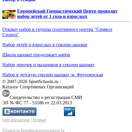
Европейский Гимнастический Центр проводит
набор детей от 1 года и взрослых
Открыт набор в группы спортивного центра "Символ
Спорта"
Набор детей и взрослых в секцию шахмат
Школа шахмат продолжает набор
Набор девочек и мальчиков в секцию шахмат
Набор в детскую секцию шахмат, м. Фрунзенская
© 2007-2026 SportSchools.ru -
Каталог Спортивных Организаций
Свидетельство о регистрации СМИ
ЭЛ № ФС 77 - 53186 от 22.03.2013
Организации
| Новые
Правила
Конфиденциальность