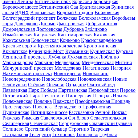
имени Ленина
Битцевский парк
Борисово
Боровицкая
Боровское шоссе
Ботанический Сад
Братиславская
Бунинская
аллея
ВДНХ
Варшавская
Водный Стадион
Войковская
Волгоградский проспект
Волжская
Волоколамская
Воробьевы
горы
Давыдково
Динамо
Дмитровская
Добрынинская
Домодедовская
Достоевская
Дубровка
Зябликово
Измайловская
Калужская
Кантемировская
Каховская
Кожуховская
Коломенская
Коньково
Красногвардейская
Красные ворота
Крестьянская застава
Кропоткинская
Крылатское
Кузнецкий Мост
Кузьминки
Кунцевская
Курская
Ленинский проспект
Лубянка
Лухмановская
Люблино
Марьина роща
Марьино
Медведково
Менделеевская
Митино
Мичуринский проспект
Молодежная
Нагатинская
Нагорная
Нахимовский проспект
Новогиреево
Новокосино
Новопеределкино
Новослободская
Новоясеневская
Новые
Черёмушки
Озёрная
Орехово
Отрадное
Охотный ряд
Павелецкая
Парк Победы
Партизанская
Первомайская
Перово
Петровский Парк
Печатники
Пионерская
Площадь Ильича
Полежаевская
Полянка
Пражская
Преображенская Площадь
Пролетарская
Проспект Вернадского
Профсоюзная
Пушкинская
Пятницкое шоссе
Рассказовка
Речной Вокзал
Рижская
Римская
Савеловская
Свиблово
Севастопольская
Селигерская
Семеновская
Серпуховская
Славянский бульвар
Солнцево
Сретенский бульвар
Строгино
Тверская
Театральная
Телецентр
Технопарк
Тропарево
Трубная