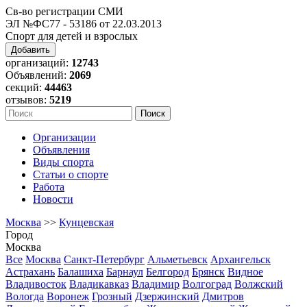
Св-во регистрации СМИ
ЭЛ №ФС77 - 53186 от 22.03.2013
Спорт для детей и взрослых
Добавить
организаций:
12743
Объявлений:
2069
секций:
44463
отзывов:
5219
Организации
Объявления
Виды спорта
Статьи о спорте
Работа
Новости
Москва
>>
Кунцевская
Город
Москва
Все
Москва
Санкт-Петербург
Альметьевск
Архангельск
Астрахань
Балашиха
Барнаул
Белгород
Брянск
Видное
Владивосток
Владикавказ
Владимир
Волгоград
Волжский
Вологда
Воронеж
Грозный
Дзержинский
Дмитров