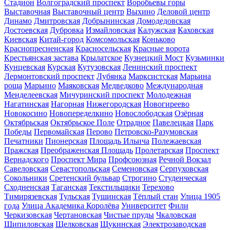
Стадион
Волгоградский проспект
Воробьевы горы
Выставочная
Выставочный центр
Выхино
Деловой центр
Динамо
Дмитровская
Добрынинская
Домодедовская
Достоевская
Дубровка
Измайловская
Калужская
Каховская
Киевская
Китай-город
Комсомольская
Коньково
Краснопресненская
Красносельская
Красные ворота
Крестьянская застава
Крылатское
Кузнецкий Мост
Кузьминки
Кунцевская
Курская
Кутузовская
Ленинский проспект
Лермонтовский проспект
Лубянка
Марксистская
Марьина
роща
Марьино
Маяковская
Медведково
Международная
Менделеевская
Мичуринский проспект
Молодежная
Нагатинская
Нагорная
Нижегородская
Новогиреево
Новокосино
Новопеределкино
Новослободская
Озёрная
Октябрьская
Октябрьское Поле
Отрадное
Павелецкая
Парк
Победы
Первомайская
Перово
Петровско-Разумовская
Печатники
Пионерская
Площадь Ильича
Полежаевская
Пражская
Преображенская Площадь
Пролетарская
Проспект
Вернадского
Проспект Мира
Профсоюзная
Речной Вокзал
Савеловская
Севастопольская
Семеновская
Серпуховская
Сокольники
Сретенский бульвар
Строгино
Студенческая
Сходненская
Таганская
Текстильщики
Терехово
Тимирязевская
Тульская
Тушинская
Тёплый стан
Улица 1905
года
Улица Академика Королёва
Университет
Фили
Черкизовская
Чертановская
Чистые пруды
Чкаловская
Шипиловская
Щелковская
Щукинская
Электрозаводская