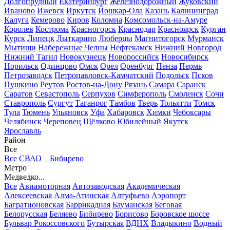
Долгопрудный
Екатеринбург
Железнодорожный
Жуковский
Иваново
Ижевск
Иркутск
Йошкар-Ола
Казань
Калининград
Калуга
Кемерово
Киров
Коломна
Комсомольск-на-Амуре
Королев
Кострома
Красногорск
Краснодар
Красноярск
Курган
Курск
Липецк
Лыткарино
Люберцы
Магнитогорск
Мурманск
Мытищи
Набережные Челны
Нефтекамск
Нижний Новгород
Нижний Тагил
Новокузнецк
Новороссийск
Новосибирск
Норильск
Одинцово
Омск
Орел
Оренбург
Пенза
Пермь
Петрозаводск
Петропавловск-Камчатский
Подольск
Псков
Пушкино
Реутов
Ростов-на-Дону
Рязань
Самара
Саранск
Саратов
Севастополь
Серпухов
Симферополь
Смоленск
Сочи
Ставрополь
Сургут
Таганрог
Тамбов
Тверь
Тольятти
Томск
Тула
Тюмень
Ульяновск
Уфа
Хабаровск
Химки
Чебоксары
Челябинск
Череповец
Щёлково
Юбилейный
Якутск
Ярославль
Район
Все
Все
СВАО
Бибирево
Метро
Медведко...
Все
Авиамоторная
Автозаводская
Академическая
Алексеевская
Алма-Атинская
Алтуфьево
Аэропорт
Багратионовская
Баррикадная
Бауманская
Беговая
Белорусская
Беляево
Бибирево
Борисово
Боровское шоссе
Бульвар Рокоссовского
Бутырская
ВДНХ
Владыкино
Водный