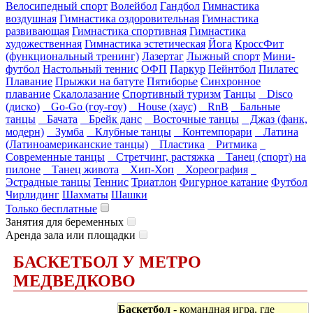
Велосипедный спорт
Волейбол
Гандбол
Гимнастика
воздушная
Гимнастика оздоровительная
Гимнастика
развивающая
Гимнастика спортивная
Гимнастика
художественная
Гимнастика эстетическая
Йога
КроссФит
(функциональный тренинг)
Лазертаг
Лыжный спорт
Мини-
футбол
Настольный теннис
ОФП
Паркур
Пейнтбол
Пилатес
Плавание
Прыжки на батуте
Пятиборье
Синхронное
плавание
Скалолазание
Спортивный туризм
Танцы
Disco
(диско)
Go-Go (гоу-гоу)
House (хаус)
RnB
Бальные
танцы
Бачата
Брейк данс
Восточные танцы
Джаз (фанк,
модерн)
Зумба
Клубные танцы
Контемпорари
Латина
(Латиноамериканские танцы)
Пластика
Ритмика
Современные танцы
Стретчинг, растяжка
Танец (спорт) на
пилоне
Танец живота
Хип-Хоп
Хореография
Эстрадные танцы
Теннис
Триатлон
Фигурное катание
Футбол
Чирлидинг
Шахматы
Шашки
Только бесплатные
Занятия для беременных
Аренда зала или площадки
БАСКЕТБОЛ У МЕТРО
МЕДВЕДКОВО
Баскетбол
- командная игра, где