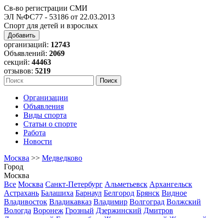
Св-во регистрации СМИ
ЭЛ №ФС77 - 53186 от 22.03.2013
Спорт для детей и взрослых
Добавить
организаций:
12743
Объявлений:
2069
секций:
44463
отзывов:
5219
Организации
Объявления
Виды спорта
Статьи о спорте
Работа
Новости
Москва
>>
Медведково
Город
Москва
Все
Москва
Санкт-Петербург
Альметьевск
Архангельск
Астрахань
Балашиха
Барнаул
Белгород
Брянск
Видное
Владивосток
Владикавказ
Владимир
Волгоград
Волжский
Вологда
Воронеж
Грозный
Дзержинский
Дмитров