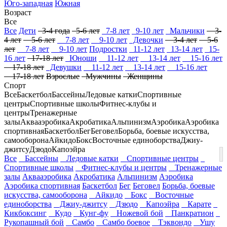
Юго-западная
Южная
Возраст
Все
Все
Дети
3-4 года
5-6 лет
7-8 лет
9-10 лет
Мальчики
3-
4 лет
5-6 лет
7-8 лет
9-10 лет
Девочки
3-4 лет
5-6
лет
7-8 лет
9-10 лет
Подростки
11-12 лет
13-14 лет
15-
16 лет
17-18 лет
Юноши
11-12 лет
13-14 лет
15-16 лет
17-18 лет
Девушки
11-12 лет
13-14 лет
15-16 лет
17-18 лет
Взрослые
Мужчины
Женщины
Спорт
Все
Баскетбол
Бассейны
Ледовые катки
Спортивные
центры
Спортивные школы
Фитнес-клубы и
центры
Тренажерные
залы
Аквааэробика
Акробатика
Альпинизм
Аэробика
Аэробика
спортивная
Баскетбол
Бег
Беговел
Борьба, боевые искусства,
самооборона
Айкидо
Бокс
Восточные единоборства
Джиу-
джитсу
Дзюдо
Капоэйра
Все
Бассейны
Ледовые катки
Спортивные центры
Спортивные школы
Фитнес-клубы и центры
Тренажерные
залы
Аквааэробика
Акробатика
Альпинизм
Аэробика
Аэробика спортивная
Баскетбол
Бег
Беговел
Борьба, боевые
искусства, самооборона
Айкидо
Бокс
Восточные
единоборства
Джиу-джитсу
Дзюдо
Капоэйра
Карате
Кикбоксинг
Кудо
Кунг-фу
Ножевой бой
Панкратион
Рукопашный бой
Самбо
Самбо боевое
Тэквондо
Ушу