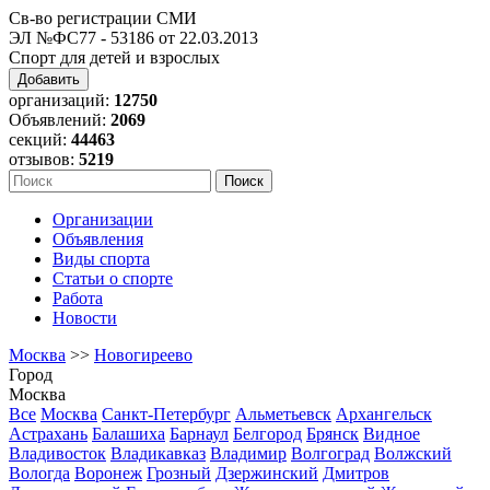
Св-во регистрации СМИ
ЭЛ №ФС77 - 53186 от 22.03.2013
Спорт для детей и взрослых
Добавить
организаций:
12750
Объявлений:
2069
секций:
44463
отзывов:
5219
Организации
Объявления
Виды спорта
Статьи о спорте
Работа
Новости
Москва
>>
Новогиреево
Город
Москва
Все
Москва
Санкт-Петербург
Альметьевск
Архангельск
Астрахань
Балашиха
Барнаул
Белгород
Брянск
Видное
Владивосток
Владикавказ
Владимир
Волгоград
Волжский
Вологда
Воронеж
Грозный
Дзержинский
Дмитров