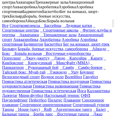
центры
Аквапарки
Тренажерные залы
Авиационный
спорт
Аквааэробика
Акробатика
Аэробика
Аэробика
спортивная
Бадминтон
Баскетбол
Бег на коньках, шорт-
трек
Бильярд
Борьба, боевые искусства,
самооборона
Айкидо
Бокс
Борьба вольная
Все
Спорткомплексы
Бассейны
Ледовые катки
Спортивные центры
Спортивные школы
Фитнес-клубы и
центры
Аквапарки
Тренажерные залы
Авиационный
спорт
Аквааэробика
Акробатика
Аэробика
Аэробика
спортивная
Бадминтон
Баскетбол
Бег на коньках, шорт-трек
Бильярд
Борьба, боевые искусства, самооборона
Айкидо
Бокс
Борьба вольная
Восточные единоборства
Грэпплинг
Джиу-джитсу
Дзюдо
Капоэйра
Карате
Кикбоксинг
Киокусинкай
МиксФайт (ММА)
Панкратион
Рукопашный бой
Самбо
Самбо боевое
Тайский бокс, Муай-тай
Тэквондо
Ушу
Боулинг
Велосипедный спорт
Водное поло
Волейбол
Гандбол
Гимнастика атлетическая
Гимнастика воздушная
Гимнастика
оздоровительная
Гимнастика развивающая
Гимнастика
художественная
Гимнастика эстетическая
Йога
Калланетика
Лазертаг
Мини-футбол
Настольный теннис
ОФП
Пауэрлифтинг
Пейнтбол
Пилатес
Плавание
Синхронное
плавание
Спортивное ориентирование
Спортивный туризм
Танцы
House (хаус)
RnB
Аргентинское танго
Балет
Бальные танцы
Брейк данс
Восточные танцы
Джаз