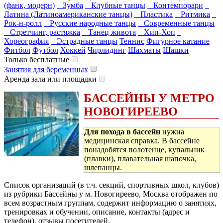
(фанк, модерн)
Зумба
Клубные танцы
Контемпорари
Латина (Латиноамериканские танцы)
Пластика
Ритмика
Рок-н-ролл
Русские народные танцы
Современные танцы
Стретчинг, растяжка
Танец живота
Хип-Хоп
Хореография
Эстрадные танцы
Теннис
Фигурное катание
Фитбол
Футбол
Хоккей
Чирлидинг
Шахматы
Шашки
Только бесплатные
Занятия для беременных
Аренда зала или площадки
БАССЕЙНЫ У МЕТРО
НОВОГИРЕЕВО
Для похода в бассейн
нужна
медицинская справка. В бассейне
понадобятся полотенце, купальник
(плавки), плавательная шапочка,
шлепанцы.
Список организаций (в т.ч. секций, спортивных школ, клубов)
из рубрики Бассейны у м. Новогиреево, Москва отображен по
всем возрастным группам, содержит информацию о занятиях,
тренировках и обучении, описание, контакты (адрес и
телефон), отзывы посетителей.