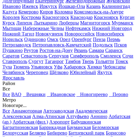
Долгопрудный
Екатеринбург
Железнодорожный
Жуковский
Иваново
Ижевск
Иркутск
Йошкар-Ола
Казань
Калининград
Калуга
Кемерово
Киров
Коломна
Комсомольск-на-Амуре
Королев
Кострома
Красногорск
Краснодар
Красноярск
Курган
Курск
Липецк
Лыткарино
Люберцы
Магнитогорск
Мурманск
Мытищи
Набережные Челны
Нефтекамск
Нижний Новгород
Нижний Тагил
Новокузнецк
Новороссийск
Новосибирск
Норильск
Одинцово
Омск
Орел
Оренбург
Пенза
Пермь
Петрозаводск
Петропавловск-Камчатский
Подольск
Псков
Пушкино
Реутов
Ростов-на-Дону
Рязань
Самара
Саранск
Саратов
Севастополь
Серпухов
Симферополь
Смоленск
Сочи
Ставрополь
Сургут
Таганрог
Тамбов
Тверь
Тольятти
Томск
Тула
Тюмень
Ульяновск
Уфа
Хабаровск
Химки
Чебоксары
Челябинск
Череповец
Щёлково
Юбилейный
Якутск
Ярославль
Район
Все
Все
ВАО
Вешняки
Ивановское
Новогиреево
Перово
Метро
Новогире...
Все
Авиамоторная
Автозаводская
Академическая
Алексеевская
Алма-Атинская
Алтуфьево
Аннино
Арбатская
(ар.)
Арбатская (фил.)
Аэропорт
Бабушкинская
Багратионовская
Баррикадная
Бауманская
Беломорская
Белорусская
Беляево
Бибирево
Битцевский парк
Борисово