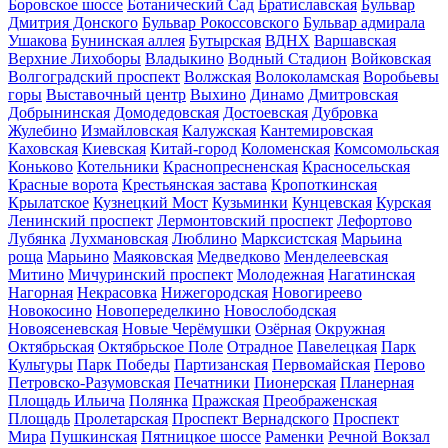
Боровское шоссе
Ботанический Сад
Братиславская
Бульвар
Дмитрия Донского
Бульвар Рокоссовского
Бульвар адмирала
Ушакова
Бунинская аллея
Бутырская
ВДНХ
Варшавская
Верхние Лихоборы
Владыкино
Водный Стадион
Войковская
Волгоградский проспект
Волжская
Волоколамская
Воробьевы
горы
Выставочный центр
Выхино
Динамо
Дмитровская
Добрынинская
Домодедовская
Достоевская
Дубровка
Жулебино
Измайловская
Калужская
Кантемировская
Каховская
Киевская
Китай-город
Коломенская
Комсомольская
Коньково
Котельники
Краснопресненская
Красносельская
Красные ворота
Крестьянская застава
Кропоткинская
Крылатское
Кузнецкий Мост
Кузьминки
Кунцевская
Курская
Ленинский проспект
Лермонтовский проспект
Лефортово
Лубянка
Лухмановская
Люблино
Марксистская
Марьина
роща
Марьино
Маяковская
Медведково
Менделеевская
Митино
Мичуринский проспект
Молодежная
Нагатинская
Нагорная
Некрасовка
Нижегородская
Новогиреево
Новокосино
Новопеределкино
Новослободская
Новоясеневская
Новые Черёмушки
Озёрная
Окружная
Октябрьская
Октябрьское Поле
Отрадное
Павелецкая
Парк
Культуры
Парк Победы
Партизанская
Первомайская
Перово
Петровско-Разумовская
Печатники
Пионерская
Планерная
Площадь Ильича
Полянка
Пражская
Преображенская
Площадь
Пролетарская
Проспект Вернадского
Проспект
Мира
Пушкинская
Пятницкое шоссе
Раменки
Речной Вокзал