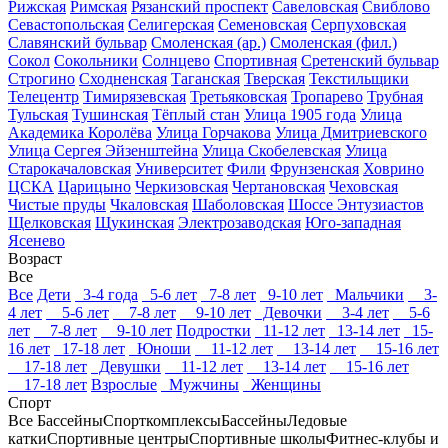
Рижская
Римская
Рязанский проспект
Савеловская
Свиблово
Севастопольская
Селигерская
Семеновская
Серпуховская
Славянский бульвар
Смоленская (ар.)
Смоленская (фил.)
Сокол
Сокольники
Солнцево
Спортивная
Сретенский бульвар
Строгино
Сходненская
Таганская
Тверская
Текстильщики
Телецентр
Тимирязевская
Третьяковская
Тропарево
Трубная
Тульская
Тушинская
Тёплый стан
Улица 1905 года
Улица
Академика Королёва
Улица Горчакова
Улица Дмитриевского
Улица Сергея Эйзенштейна
Улица Скобелевская
Улица
Старокачаловская
Университет
Фили
Фрунзенская
Ховрино
ЦСКА
Царицыно
Черкизовская
Чертановская
Чеховская
Чистые пруды
Чкаловская
Шаболовская
Шоссе Энтузиастов
Щелковская
Щукинская
Электрозаводская
Юго-западная
Ясенево
Возраст
Все
Все
Дети
3-4 года
5-6 лет
7-8 лет
9-10 лет
Мальчики
3-
4 лет
5-6 лет
7-8 лет
9-10 лет
Девочки
3-4 лет
5-6
лет
7-8 лет
9-10 лет
Подростки
11-12 лет
13-14 лет
15-
16 лет
17-18 лет
Юноши
11-12 лет
13-14 лет
15-16 лет
17-18 лет
Девушки
11-12 лет
13-14 лет
15-16 лет
17-18 лет
Взрослые
Мужчины
Женщины
Спорт
Все
Бассейны
Спорткомплексы
Бассейны
Ледовые
катки
Спортивные центры
Спортивные школы
Фитнес-клубы и