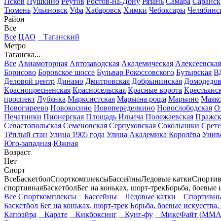
Псков
Пушкино
Реутов
Ростов-на-Дону
Рязань
Самара
Саранск
Тюмень
Ульяновск
Уфа
Хабаровск
Химки
Чебоксары
Челябинс
Район
Все
Все
ЦАО
Таганский
Метро
Таганска...
Все
Авиамоторная
Автозаводская
Академическая
Алексеевская
Борисово
Боровское шоссе
Бульвар Рокоссовского
Бутырская
В
Деловой центр
Динамо
Дмитровская
Добрынинская
Домодедов
Краснопресненская
Красносельская
Красные ворота
Крестьянск
проспект
Лубянка
Марксистская
Марьина роща
Марьино
Маяко
Новогиреево
Новокосино
Новопеределкино
Новослободская
О
Печатники
Пионерская
Площадь Ильича
Полежаевская
Пражск
Севастопольская
Семеновская
Серпуховская
Сокольники
Срете
Тёплый стан
Улица 1905 года
Улица Академика Королёва
Унив
Юго-западная
Южная
Возраст
Нет
Спорт
Все
Баскетбол
Спорткомплексы
Бассейны
Ледовые катки
Спортив
спортивная
Баскетбол
Бег на коньках, шорт-трек
Борьба, боевые 
Все
Спорткомплексы
Бассейны
Ледовые катки
Спортивны
Баскетбол
Бег на коньках, шорт-трек
Борьба, боевые искусства,
Капоэйра
Карате
Кикбоксинг
Кунг-фу
МиксФайт (ММА