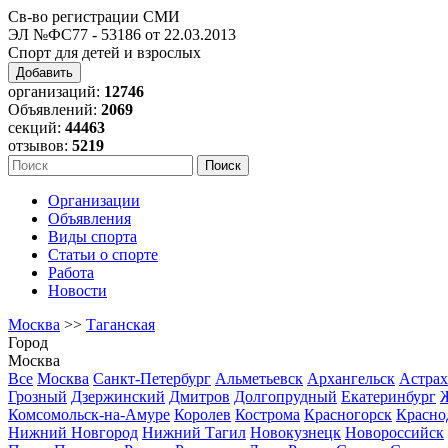
Св-во регистрации СМИ
ЭЛ №ФС77 - 53186 от 22.03.2013
Спорт для детей и взрослых
Добавить
организаций:
12746
Объявлений:
2069
секций:
44463
отзывов:
5219
Организации
Объявления
Виды спорта
Статьи о спорте
Работа
Новости
Москва
>>
Таганская
Город
Москва
Все
Москва
Санкт-Петербург
Альметьевск
Архангельск
Астрах
Грозный
Дзержинский
Дмитров
Долгопрудный
Екатеринбург
Комсомольск-на-Амуре
Королев
Кострома
Красногорск
Красно
Нижний Новгород
Нижний Тагил
Новокузнецк
Новороссийск