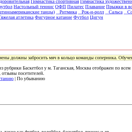
доровительная
Гимнастика спортивная
Гимнастика художествен
утбол
Настольный теннис
ОФП
Пилатес
Плавание
Прыжки в в
тиноамериканские танцы)
Ритмика
Рок-н-ролл
Сальса
Сов
Тяжелая атлетика
Фигурное катание
Футбол
Цигун
мены должны забросить мяч в кольцо команды соперника. Обучение
 из рубрики Баскетбол у м. Таганская, Москва отображен по все
, отзывы посетителей.
станию
| По убыванию
 такие как футбол, волейбол, баскетбол, теннис и др.