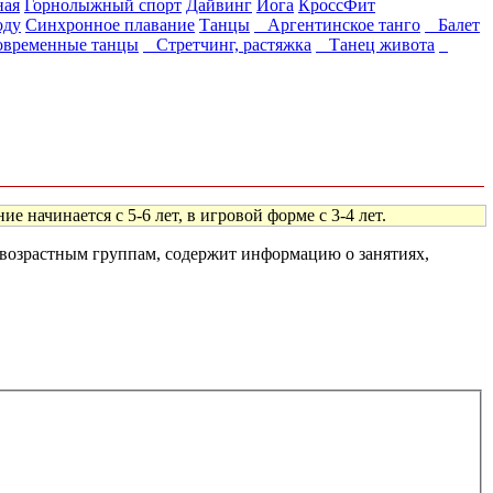
ная
Горнолыжный спорт
Дайвинг
Йога
КроссФит
оду
Синхронное плавание
Танцы
Аргентинское танго
Балет
ременные танцы
Стретчинг, растяжка
Танец живота
 начинается с 5-6 лет, в игровой форме с 3-4 лет.
м возрастным группам, содержит информацию о занятиях,