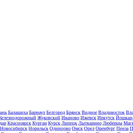
ань
Балашиха
Барнаул
Белгород
Брянск
Видное
Владивосток
Вла
Железнодорожный
Жуковский
Иваново
Ижевск
Иркутск
Йошкар
дар
Красноярск
Курган
Курск
Липецк
Лыткарино
Люберцы
Маг
Новосибирск
Норильск
Одинцово
Омск
Орел
Оренбург
Пенза
П