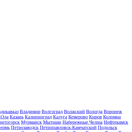
дикавказ
Владимир
Волгоград
Волжский
Вологда
Воронеж
-Ола
Казань
Калининград
Калуга
Кемерово
Киров
Коломна
нитогорск
Мурманск
Мытищи
Набережные Челны
Нефтекамск
ермь
Петрозаводск
Петропавловск-Камчатский
Подольск