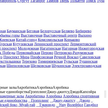
таврополь
Сургут
Таганрог
Тамбов
Тверь
Тольятти
Томск
Тула
дная
Бауманская
Беговая
Белорусская
Беляево
Бибирево
обьевы горы
Выставочная
Выставочный центр
Выхино
Киевская
Китай-город
Комсомольская
Коньково
Курская
Кутузовская
Ленинский проспект
Лермонтовский
 проспект
Молодежная
Нагатинская
Нагорная
Нижегородская
к Победы
Первомайская
Перово
Петровско-Разумовская
го
Проспект Мира
Профсоюзная
Речной Вокзал
Савеловская
екстильщики
Терехово
Тимирязевская
Тульская
Тушинская
кая
Шипиловская
Щелковская
Щукинская
Электрозаводская
рные залы
Акробатика
Аэробика
Аэробика
ные единоборства
Грэпплинг
Джиу-джитсу
Дзюдо
Капоэйра
ажерные залы
Акробатика
Аэробика
Аэробика спортивная
е единоборства
Грэпплинг
Джиу-джитсу
Дзюдо
кий бокс, Муай-тай
Тэквондо
Ушу
Волейбол
Гандбол