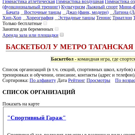
Гимнастика атлетическая
Гимнастика воздушная
Гимнастика оз
(функциональный тренинг)
Культуризм
Лыжный спорт
Мини-ф
Бачата
Восточные танцы
Джаз (фанк, модерн)
Латина (Ла
Хип-Хоп
Хореография
Эстрадные танцы
Теннис
Триатлон
Только бесплатные
Занятия для беременных
Аренда зала или площадки
БАСКЕТБОЛ У МЕТРО ТАГАНСКАЯ
Баскетбол
- командная игра, где спортс
Список организаций (в т.ч. секций, спортивных школ, клубов)
тренировках и обучении, описание, контакты (адрес и телефон)
Сортировка:
По алфавиту
Дата
Рейтинг
Просмотры
По возра
СПИСОК ОРГАНИЗАЦИЙ
Показать на карте
"Спортивный Гараж"
Спортивный зал, подходит для игры в различные виды спорта,