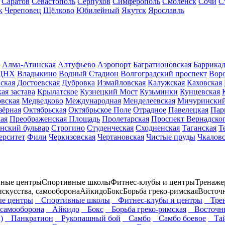
Саратов
Севастополь
Серпухов
Симферополь
Смоленск
Сочи
С
к
Череповец
Щёлково
Юбилейный
Якутск
Ярославль
Алма-Атинская
Алтуфьево
Аэропорт
Багратионовская
Баррика
ДНХ
Владыкино
Водный Стадион
Волгоградский проспект
Вор
ская
Достоевская
Дубровка
Измайловская
Калужская
Каховская
ая застава
Крылатское
Кузнецкий Мост
Кузьминки
Кунцевская
вская
Медведково
Международная
Менделеевская
Мичуринский
зёрная
Октябрьская
Октябрьское Поле
Отрадное
Павелецкая
Пар
ая
Преображенская Площадь
Пролетарская
Проспект Вернадско
нский бульвар
Строгино
Студенческая
Сходненская
Таганская
Т
ерситет
Фили
Черкизовская
Чертановская
Чистые пруды
Чкаловс
ные центры
Спортивные школы
Фитнес-клубы и центры
Тренаже
искусства, самооборона
Айкидо
Бокс
Борьба греко-римская
Восточ
е центры
Спортивные школы
Фитнес-клубы и центры
Трен
 самооборона
Айкидо
Бокс
Борьба греко-римская
Восточны
)
Панкратион
Рукопашный бой
Самбо
Самбо боевое
Тайс