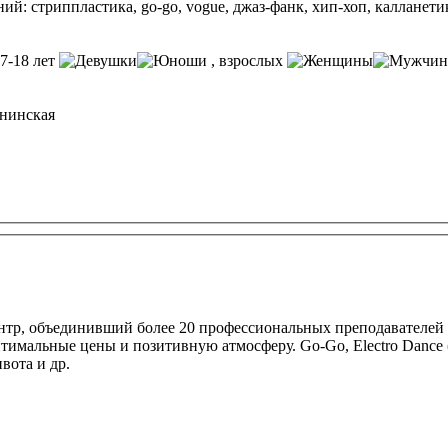
 стриппластика, go-go, vogue, джаз-фанк, хип-хоп, калланетика,
17-18 лет
, взрослых
ынинская
нтр, объединивший более 20 профессиональных преподавателей
имальные цены и позитивную атмосферу. Go-Go, Electro Dance (Tec
вота и др.