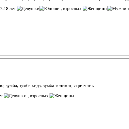
17-18 лет
, взрослых
, зумба, зумба кидз, зумба тониниг, стретчинг.
ет
, взрослых