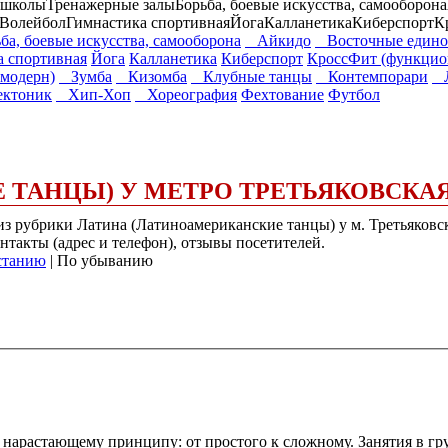
 школы
Тренажерные залы
Борьба, боевые искусства, самооборона
Волейбол
Гимнастика спортивная
Йога
Калланетика
Киберспорт
К
ба, боевые искусства, самооборона
Айкидо
Восточные едино
а спортивная
Йога
Калланетика
Киберспорт
КроссФит (функцио
модерн)
Зумба
Кизомба
Клубные танцы
Контемпорари
Л
ктоник
Хип-Хоп
Хореография
Фехтование
Футбол
 ТАНЦЫ) У МЕТРО ТРЕТЬЯКОВСКА
 из рубрики Латина (Латиноамериканские танцы) у м. Третьяков
нтакты (адрес и телефон), отзывы посетителей.
станию
| По убыванию
по нарастающему принципу: от простого к сложному. Занятия в 