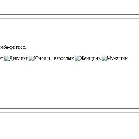
умба-фитнес.
ет
, взрослых