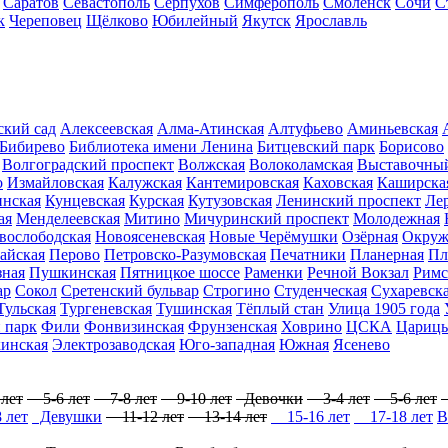
Саратов
Севастополь
Серпухов
Симферополь
Смоленск
Сочи
С
к
Череповец
Щёлково
Юбилейный
Якутск
Ярославль
ский сад
Алексеевская
Алма-Атинская
Алтуфьево
Аминьевская
Бибирево
Библиотека имени Ленина
Битцевский парк
Борисово
Волгоградский проспект
Волжская
Волоколамская
Выставочный
о
Измайловская
Калужская
Кантемировская
Каховская
Каширска
инская
Кунцевская
Курская
Кутузовская
Ленинский проспект
Ле
ая
Менделеевская
Митино
Мичуринский проспект
Молодежная
вослободская
Новоясеневская
Новые Черёмушки
Озёрная
Окруж
айская
Перово
Петровско-Разумовская
Печатники
Планерная
Пл
ная
Пушкинская
Пятницкое шоссе
Раменки
Речной Вокзал
Римс
ар
Сокол
Сретенский бульвар
Строгино
Студенческая
Сухаревск
Тульская
Тургеневская
Тушинская
Тёплый стан
Улица 1905 года
 парк
Фили
Фонвизинская
Фрунзенская
Ховрино
ЦСКА
Цариц
инская
Электрозаводская
Юго-западная
Южная
Ясенево
лет
5-6 лет
7-8 лет
9-10 лет
Девочки
3-4 лет
5-6 лет
 лет
Девушки
11-12 лет
13-14 лет
15-16 лет
17-18 лет
В