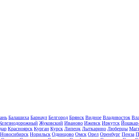
ань
Балашиха
Барнаул
Белгород
Брянск
Видное
Владивосток
Вла
Железнодорожный
Жуковский
Иваново
Ижевск
Иркутск
Йошкар
дар
Красноярск
Курган
Курск
Липецк
Лыткарино
Люберцы
Маг
Новосибирск
Норильск
Одинцово
Омск
Орел
Оренбург
Пенза
П