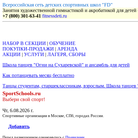
Всероссийская сеть детских спортивных школ "FD"
Занятия художественной гимнастикой и акробатикой для детей с
+7 (800) 301-63-41
fitnessdeti.ru
Объявления
НАБОР В СЕКЦИИ
|
ОБУЧЕНИЕ
ПОКУПКИ-ПРОДАЖИ
|
АРЕНДА
АКЦИИ
|
УСЛУГИ
|
ЛАГЕРЯ, СБОРЫ
Школа танцев "Огни на Сухаревской" и ансамбль для детей
Как потанцевать месяц бесплатно
Танцы студентам, старшеклассникам, взрослым. Школа танцев
SportSchools.ru
Выбери свой спорт!
Чт, 6.08.2026 г.
Спортивные организации в Москве, СПб, городах России.
Добавить
Перед размещением ознакомьтесь с
Правилами