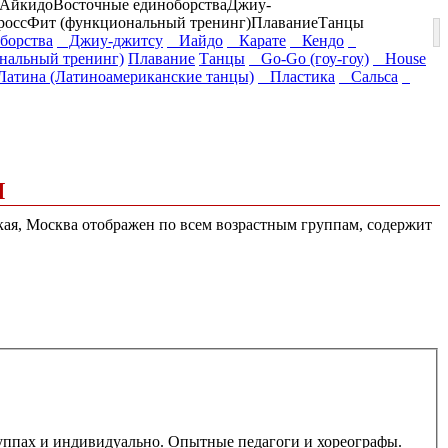
Айкидо
Восточные единоборства
Джиу-
россФит (функциональный тренинг)
Плавание
Танцы
борства
Джиу-джитсу
Иайдо
Карате
Кендо
нальный тренинг)
Плавание
Танцы
Go-Go (гоу-гоу)
House
атина (Латиноамериканские танцы)
Пластика
Сальса
Я
ская, Москва отображен по всем возрастным группам, содержит
группах и индивидуально. Опытные педагоги и хореографы.