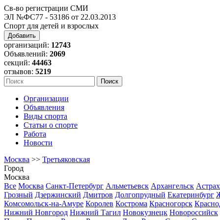
Св-во регистрации СМИ
ЭЛ №ФС77 - 53186 от 22.03.2013
Спорт для детей и взрослых
Добавить
организаций:
12743
Объявлений:
2069
секций:
44463
отзывов:
5219
Организации
Объявления
Виды спорта
Статьи о спорте
Работа
Новости
Москва
>>
Третьяковская
Город
Москва
Все
Москва
Санкт-Петербург
Альметьевск
Архангельск
Астрах
Грозный
Дзержинский
Дмитров
Долгопрудный
Екатеринбург
Комсомольск-на-Амуре
Королев
Кострома
Красногорск
Красно
Нижний Новгород
Нижний Тагил
Новокузнецк
Новороссийск