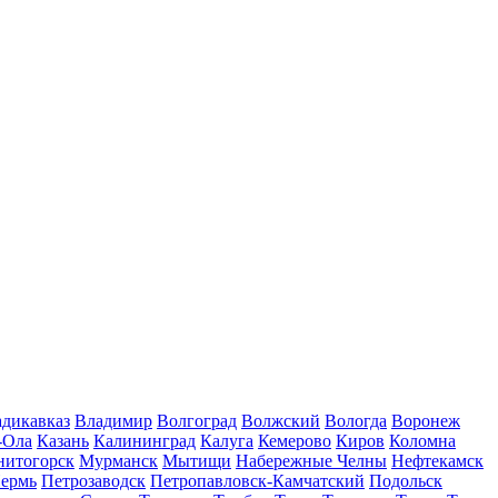
дикавказ
Владимир
Волгоград
Волжский
Вологда
Воронеж
-Ола
Казань
Калининград
Калуга
Кемерово
Киров
Коломна
нитогорск
Мурманск
Мытищи
Набережные Челны
Нефтекамск
ермь
Петрозаводск
Петропавловск-Камчатский
Подольск