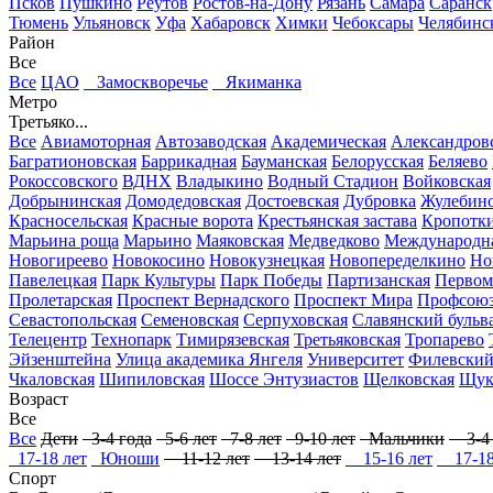
Псков
Пушкино
Реутов
Ростов-на-Дону
Рязань
Самара
Саранск
Тюмень
Ульяновск
Уфа
Хабаровск
Химки
Чебоксары
Челябинс
Район
Все
Все
ЦАО
Замоскворечье
Якиманка
Метро
Третьяко...
Все
Авиамоторная
Автозаводская
Академическая
Александров
Багратионовская
Баррикадная
Бауманская
Белорусская
Беляево
Рокоссовского
ВДНХ
Владыкино
Водный Стадион
Войковская
Добрынинская
Домодедовская
Достоевская
Дубровка
Жулебин
Красносельская
Красные ворота
Крестьянская застава
Кропотк
Марьина роща
Марьино
Маяковская
Медведково
Международн
Новогиреево
Новокосино
Новокузнецкая
Новопеределкино
Но
Павелецкая
Парк Культуры
Парк Победы
Партизанская
Первом
Пролетарская
Проспект Вернадского
Проспект Мира
Профсоюз
Севастопольская
Семеновская
Серпуховская
Славянский бульв
Телецентр
Технопарк
Тимирязевская
Третьяковская
Тропарево
Эйзенштейна
Улица академика Янгеля
Университет
Филевский
Чкаловская
Шипиловская
Шоссе Энтузиастов
Щелковская
Щук
Возраст
Все
Все
Дети
3-4 года
5-6 лет
7-8 лет
9-10 лет
Мальчики
3-4 
17-18 лет
Юноши
11-12 лет
13-14 лет
15-16 лет
17-18
Спорт