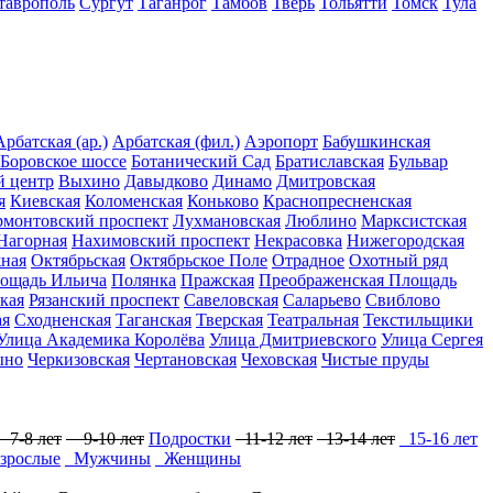
таврополь
Сургут
Таганрог
Тамбов
Тверь
Тольятти
Томск
Тула
Арбатская (ар.)
Арбатская (фил.)
Аэропорт
Бабушкинская
Боровское шоссе
Ботанический Сад
Братиславская
Бульвар
 центр
Выхино
Давыдково
Динамо
Дмитровская
я
Киевская
Коломенская
Коньково
Краснопресненская
рмонтовский проспект
Лухмановская
Люблино
Марксистская
Нагорная
Нахимовский проспект
Некрасовка
Нижегородская
ная
Октябрьская
Октябрьское Поле
Отрадное
Охотный ряд
ощадь Ильича
Полянка
Пражская
Преображенская Площадь
кая
Рязанский проспект
Савеловская
Саларьево
Свиблово
ая
Сходненская
Таганская
Тверская
Театральная
Текстильщики
Улица Академика Королёва
Улица Дмитриевского
Улица Сергея
ыно
Черкизовская
Чертановская
Чеховская
Чистые пруды
7-8 лет
9-10 лет
Подростки
11-12 лет
13-14 лет
15-16 лет
зрослые
Мужчины
Женщины