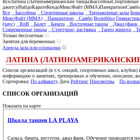
Все
Латина (Латиноамериканские танцы)
Бассейны
Спортивные
джитсу
Иайдо
Карате
Кендо
МиксФайт (ММА)
Панкратион
Самбо
Все
Бассейны
Спортивные школы
Тренажерные залы
Борь
МиксФайт (ММА)
Панкратион
Самбо
Волейбол
Гимнастик
(хаус)
RnB
Балет
Бачата
Восточные танцы
Джаз (фанк, 
Современные танцы
Стретчинг, растяжка
Танец живота
Те
Только бесплатные
Занятия для беременных
Аренда зала или площадки
ЛАТИНА (ЛАТИНОАМЕРИКАНСКИЕ
Список организаций (в т.ч. секций, спортивных школ, клубов)
информацию о занятиях, тренировках и обучении, описание, ко
Сортировка:
По алфавиту
Дата
Рейтинг
Просмотры
По возра
СПИСОК ОРГАНИЗАЦИЙ
Показать на карте
Школа танцев LA PLAYA
Сальса, бачата, реггетон, джаз фанк. Обучение проводится 