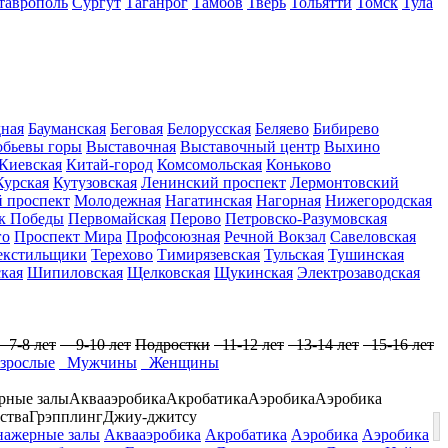
таврополь
Сургут
Таганрог
Тамбов
Тверь
Тольятти
Томск
Тула
дная
Бауманская
Беговая
Белорусская
Беляево
Бибирево
обьевы горы
Выставочная
Выставочный центр
Выхино
Киевская
Китай-город
Комсомольская
Коньково
Курская
Кутузовская
Ленинский проспект
Лермонтовский
 проспект
Молодежная
Нагатинская
Нагорная
Нижегородская
к Победы
Первомайская
Перово
Петровско-Разумовская
го
Проспект Мира
Профсоюзная
Речной Вокзал
Савеловская
екстильщики
Терехово
Тимирязевская
Тульская
Тушинская
кая
Шипиловская
Щелковская
Щукинская
Электрозаводская
7-8 лет
9-10 лет
Подростки
11-12 лет
13-14 лет
15-16 лет
зрослые
Мужчины
Женщины
рные залы
Аквааэробика
Акробатика
Аэробика
Аэробика
ства
Грэпплинг
Джиу-джитсу
ажерные залы
Аквааэробика
Акробатика
Аэробика
Аэробика