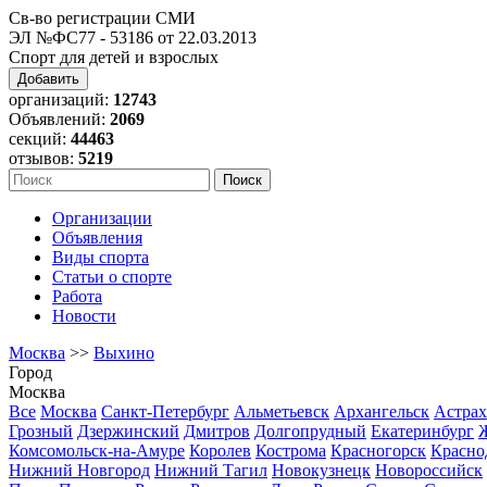
Св-во регистрации СМИ
ЭЛ №ФС77 - 53186 от 22.03.2013
Спорт для детей и взрослых
Добавить
организаций:
12743
Объявлений:
2069
секций:
44463
отзывов:
5219
Организации
Объявления
Виды спорта
Статьи о спорте
Работа
Новости
Москва
>>
Выхино
Город
Москва
Все
Москва
Санкт-Петербург
Альметьевск
Архангельск
Астрах
Грозный
Дзержинский
Дмитров
Долгопрудный
Екатеринбург
Комсомольск-на-Амуре
Королев
Кострома
Красногорск
Красно
Нижний Новгород
Нижний Тагил
Новокузнецк
Новороссийск