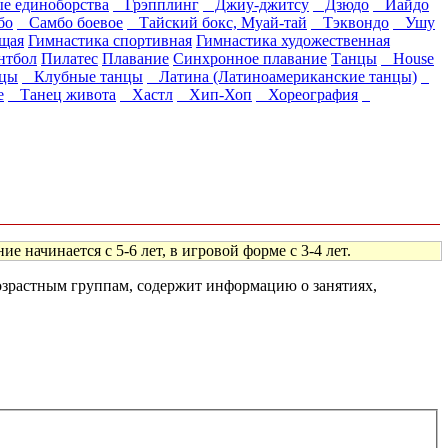
 единоборства
Грэпплинг
Джиу-джитсу
Дзюдо
Иайдо
бо
Самбо боевое
Тайский бокс, Муай-тай
Тэквондо
Ушу
щая
Гимнастика спортивная
Гимнастика художественная
нтбол
Пилатес
Плавание
Синхронное плавание
Танцы
House
нцы
Клубные танцы
Латина (Латиноамериканские танцы)
е
Танец живота
Хастл
Хип-Хоп
Хореография
 начинается с 5-6 лет, в игровой форме с 3-4 лет.
возрастным группам, содержит информацию о занятиях,