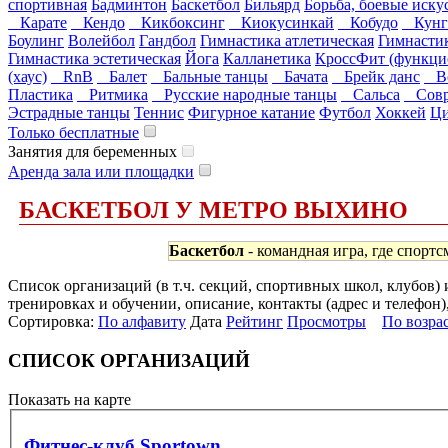
спортивная
Бадминтон
Баскетбол
Бильярд
Борьба, боевые иску
Карате
Кендо
Кикбоксинг
Киокусинкай
Кобудо
Кунг
Боулинг
Волейбол
Гандбол
Гимнастика атлетическая
Гимнасти
Гимнастика эстетическая
Йога
Калланетика
КроссФит (функци
(хаус)
RnB
Балет
Бальные танцы
Бачата
Брейк данс
Во
Пластика
Ритмика
Русские народные танцы
Сальса
Совр
Эстрадные танцы
Теннис
Фигурное катание
Футбол
Хоккей
Ци
Только бесплатные
Занятия для беременных
Аренда зала или площадки
БАСКЕТБОЛ У МЕТРО ВЫХИНО
Баскетбол
- командная игра, где спортс
Список организаций (в т.ч. секций, спортивных школ, клубов)
тренировках и обучении, описание, контакты (адрес и телефон)
Сортировка:
По алфавиту
Дата
Рейтинг
Просмотры
По возра
СПИСОК ОРГАНИЗАЦИЙ
Показать на карте
Фитнес-клуб Sportown