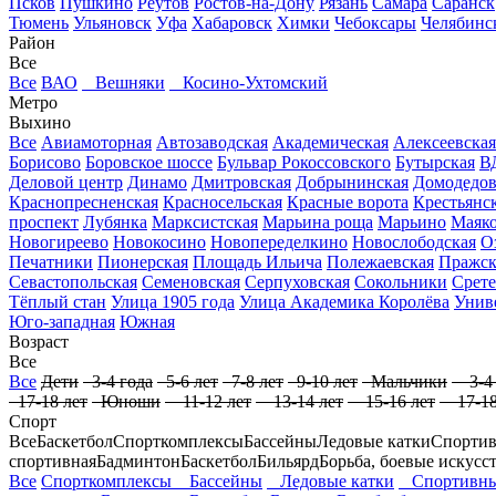
Псков
Пушкино
Реутов
Ростов-на-Дону
Рязань
Самара
Саранск
Тюмень
Ульяновск
Уфа
Хабаровск
Химки
Чебоксары
Челябинс
Район
Все
Все
ВАО
Вешняки
Косино-Ухтомский
Метро
Выхино
Все
Авиамоторная
Автозаводская
Академическая
Алексеевская
Борисово
Боровское шоссе
Бульвар Рокоссовского
Бутырская
В
Деловой центр
Динамо
Дмитровская
Добрынинская
Домодедов
Краснопресненская
Красносельская
Красные ворота
Крестьянск
проспект
Лубянка
Марксистская
Марьина роща
Марьино
Маяко
Новогиреево
Новокосино
Новопеределкино
Новослободская
О
Печатники
Пионерская
Площадь Ильича
Полежаевская
Пражск
Севастопольская
Семеновская
Серпуховская
Сокольники
Срете
Тёплый стан
Улица 1905 года
Улица Академика Королёва
Унив
Юго-западная
Южная
Возраст
Все
Все
Дети
3-4 года
5-6 лет
7-8 лет
9-10 лет
Мальчики
3-4 
17-18 лет
Юноши
11-12 лет
13-14 лет
15-16 лет
17-18
Спорт
Все
Баскетбол
Спорткомплексы
Бассейны
Ледовые катки
Спортив
спортивная
Бадминтон
Баскетбол
Бильярд
Борьба, боевые искусс
Все
Спорткомплексы
Бассейны
Ледовые катки
Спортивны