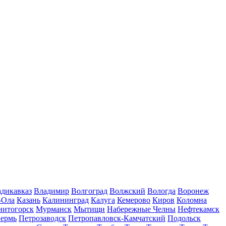
дикавказ
Владимир
Волгоград
Волжский
Вологда
Воронеж
-Ола
Казань
Калининград
Калуга
Кемерово
Киров
Коломна
нитогорск
Мурманск
Мытищи
Набережные Челны
Нефтекамск
ермь
Петрозаводск
Петропавловск-Камчатский
Подольск