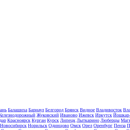
ань
Балашиха
Барнаул
Белгород
Брянск
Видное
Владивосток
Вла
Железнодорожный
Жуковский
Иваново
Ижевск
Иркутск
Йошкар
дар
Красноярск
Курган
Курск
Липецк
Лыткарино
Люберцы
Маг
Новосибирск
Норильск
Одинцово
Омск
Орел
Оренбург
Пенза
П