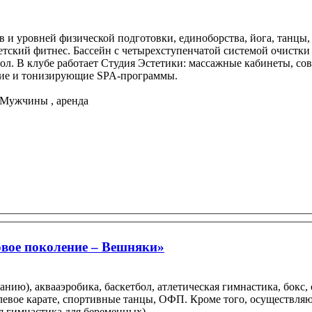
в и уровней физической подготовки, единоборства, йога, танц
детский фитнес. Бассейн с четырехступенчатой системой очистк
бол. В клубе работает Студия Эстетики: массажные кабинеты, 
ющие и тонизирующие SPA-программы.
, аренда
вое поколение – Вешняки»
нию), аквааэробика, баскетбол, атлетическая гимнастика, бокс, 
тилевое карате, спортивные танцы, ОФП. Кроме того, осуществл
ая гимнастика для беременных).