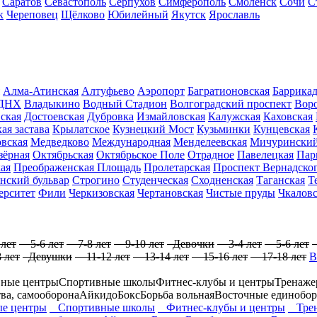
Саратов
Севастополь
Серпухов
Симферополь
Смоленск
Сочи
С
к
Череповец
Щёлково
Юбилейный
Якутск
Ярославль
Алма-Атинская
Алтуфьево
Аэропорт
Багратионовская
Баррика
ДНХ
Владыкино
Водный Стадион
Волгоградский проспект
Вор
ская
Достоевская
Дубровка
Измайловская
Калужская
Каховская
ая застава
Крылатское
Кузнецкий Мост
Кузьминки
Кунцевская
вская
Медведково
Международная
Менделеевская
Мичуринский
зёрная
Октябрьская
Октябрьское Поле
Отрадное
Павелецкая
Пар
ая
Преображенская Площадь
Пролетарская
Проспект Вернадско
нский бульвар
Строгино
Студенческая
Сходненская
Таганская
Т
ерситет
Фили
Черкизовская
Чертановская
Чистые пруды
Чкаловс
лет
5-6 лет
7-8 лет
9-10 лет
Девочки
3-4 лет
5-6 лет
 лет
Девушки
11-12 лет
13-14 лет
15-16 лет
17-18 лет
В
ные центры
Спортивные школы
Фитнес-клубы и центры
Тренаже
тва, самооборона
Айкидо
Бокс
Борьба вольная
Восточные единобор
е центры
Спортивные школы
Фитнес-клубы и центры
Трен