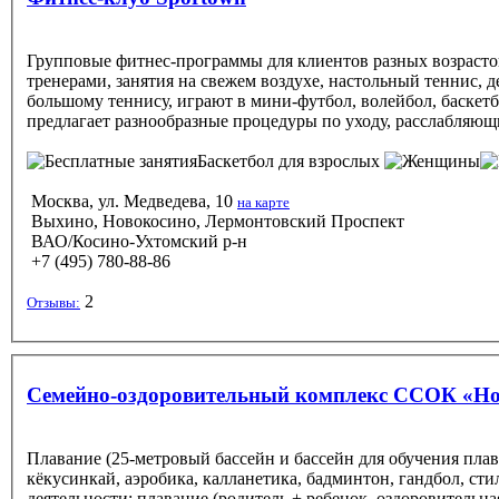
Групповые фитнес-программы для клиентов разных возрасто
тренерами, занятия на свежем воздухе, настольный теннис, 
большому теннису, играют в мини-футбол, волейбол, баскет
предлагает разнообразные процедуры по уходу, расслабля
Баскетбол
для взрослых
Москва, ул. Медведева, 10
на карте
Выхино, Новокосино, Лермонтовский Проспект
ВАО/Косино-Ухтомский р-н
+7 (495) 780-88-86
2
Отзывы:
Семейно-оздоровительный комплекс ССОК «Но
Плавание (25-метровый бассейн и бассейн для обучения плава
кёкусинкай, аэробика, калланетика, бадминтон, гандбол, с
деятельности: плавание (родитель + ребенок, оздоровительн