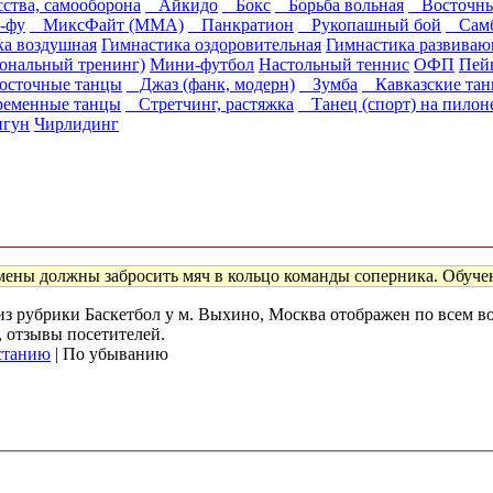
сства, самооборона
Айкидо
Бокс
Борьба вольная
Восточные
-фу
МиксФайт (ММА)
Панкратион
Рукопашный бой
Сам
ка воздушная
Гимнастика оздоровительная
Гимнастика развиваю
ональный тренинг)
Мини-футбол
Настольный теннис
ОФП
Пей
сточные танцы
Джаз (фанк, модерн)
Зумба
Кавказские та
еменные танцы
Стретчинг, растяжка
Танец (спорт) на пилон
гун
Чирлидинг
мены должны забросить мяч в кольцо команды соперника. Обучение
 из рубрики Баскетбол у м. Выхино, Москва отображен по всем 
, отзывы посетителей.
станию
| По убыванию