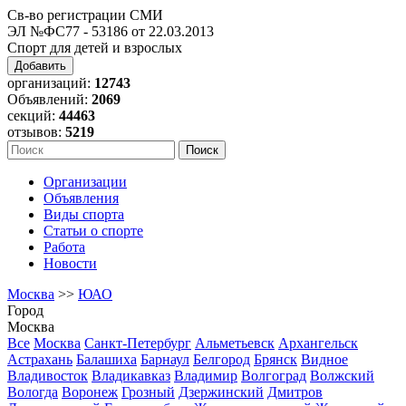
Св-во регистрации СМИ
ЭЛ №ФС77 - 53186 от 22.03.2013
Спорт для детей и взрослых
Добавить
организаций:
12743
Объявлений:
2069
секций:
44463
отзывов:
5219
Организации
Объявления
Виды спорта
Статьи о спорте
Работа
Новости
Москва
>>
ЮАО
Город
Москва
Все
Москва
Санкт-Петербург
Альметьевск
Архангельск
Астрахань
Балашиха
Барнаул
Белгород
Брянск
Видное
Владивосток
Владикавказ
Владимир
Волгоград
Волжский
Вологда
Воронеж
Грозный
Дзержинский
Дмитров