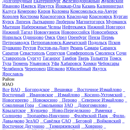
Долгопрудный
Екатеринбург
Железнодорожный
Жуковский
Иваново
Ижевск
Иркутск
Йошкар-Ола
Казань
Калининград
Калуга
Кемерово
Киров
Коломна
Комсомольск-на-Амуре
Королев
Кострома
Красногорск
Краснодар
Красноярск
Курган
Курск
Липецк
Лыткарино
Люберцы
Магнитогорск
Мурманск
Мытищи
Набережные Челны
Нефтекамск
Нижний Новгород
Нижний Тагил
Новокузнецк
Новороссийск
Новосибирск
Норильск
Одинцово
Омск
Орел
Оренбург
Пенза
Пермь
Петрозаводск
Петропавловск-Камчатский
Подольск
Псков
Пушкино
Реутов
Ростов-на-Дону
Рязань
Самара
Саранск
Саратов
Севастополь
Серпухов
Симферополь
Смоленск
Сочи
Ставрополь
Сургут
Таганрог
Тамбов
Тверь
Тольятти
Томск
Тула
Тюмень
Ульяновск
Уфа
Хабаровск
Химки
Чебоксары
Челябинск
Череповец
Щёлково
Юбилейный
Якутск
Ярославль
Район
ЮАО
Все
ВАО
Богородское
Вешняки
Восточное Измайлово
Восточный
Ивановское
Измайлово
Косино-Ухтомский
Новогиреево
Новокосино
Перово
Северное Измайлово
Соколиная Гора
Сокольники
ЗАО
Дорогомилово
Крылатское
Кунцево
Ново-Переделкино
Раменки
Солнцево
Тропарёво-Никулино
Филёвский Парк
Фили-
Давыдково
ЗелАО
Савёлки
САО
Беговой
Войковский
Восточное Дегунино
Тимирязевский
Ховрино