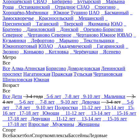
Хорошёвский
СВАО
Бибирево
Бутырский
Марьина
Роща
Останкинский
Отрадное
СЗАО
Строгино
Хорошёво-Мнёвники
Южное Тушино
ЦАО
Басманный
Замоскворечье
Красносельский
Мещанский
Пресненский
Таганский
Тверской
Якиманка
ЮАО
Братеево
Даниловский
Донской
Орехово-Борисово
Северное
Чертаново Северное
Чертаново Южное
ЮВАО
Кузьминки
Лефортово
Марьино
Текстильщики
Южнопортовый
ЮЗАО
Академический
Гагаринский
Зюзино
Коньково
Котловка
Черёмушки
Ясенево
Метро
Все
Все
Алма-Атинская
Борисово
Домодедовская
Ленинский
проспект
Нагатинская
Пражская
Тульская
Чертановская
Шипиловская
Южная
Возраст
Все
Все
Дети
3-4 года
5-6 лет
7-8 лет
9-10 лет
Мальчики
3-
4 лет
5-6 лет
7-8 лет
9-10 лет
Девочки
3-4 лет
5-6
лет
7-8 лет
9-10 лет
Подростки
11-12 лет
13-14 лет
15-
16 лет
17-18 лет
Юноши
11-12 лет
13-14 лет
15-16 лет
17-18 лет
Девушки
11-12 лет
13-14 лет
15-16 лет
17-18 лет
Взрослые
Мужчины
Женщины
Спорт
Все
Баскетбол
Спорткомплексы
Бассейны
Ледовые