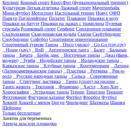
Керлинг
Конный спорт
КроссФит (функциональный тренинг)
Культуризм
Легкая атлетика
Лыжный спорт
Маунтинбайк
Мини-футбол
Мотоспорт
Настольный теннис
Новус
ОФП
Паркур
Пауэрлифтинг
Пилатес
Плавание
Прыжки в воду
Прыжки на батуте
Прыжки на лыжах с трамплина
Пулевая
стрельба
Роликовый спорт
Серфинг
Синхронное плавание
Скалолазание
Скандинавская ходьба
Сквош
Скейтбординг
Сноубординг
Софтбол
Спортивное ориентирование
Спортивный туризм
Танцы
Disco (диско)
Go-Go (гоу-гоу)
House (хаус)
RnB
Аргентинское танго
Балет
Бальные
танцы
Бачата
Брейк данс
Восточные танцы
Джаз (фанк,
модерн)
Зумба
Индийские танцы
Ирландские танцы
Кавказские танцы
Клубные танцы
Контемпорари
Латина
(Латиноамериканские танцы)
Пластика
Ритмика
Рок-н-
ролл
Русские народные танцы
Сальса
Современные
танцы
Стретчинг, растяжка
Танец (спорт) на пилоне
Танец живота
Тектоник
Фламенко
Хастл
Хип-Хоп
Хореография
Эстрадные танцы
Теннис
Триатлон
Трикинг
Фехтование
Фигурное катание
Фитбол
Флорбол
Футбол
Хоккей
Хоккей с мячом
Цигун
Чирлидинг
Шахматы
Шашки
Шейпинг
Только бесплатные
Занятия для беременных
Аренда зала или площадки