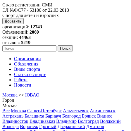
Св-во регистрации СМИ
ЭЛ №ФС77 - 53186 от 22.03.2013
Спорт для детей и взрослых
Добавить
организаций:
12743
Объявлений:
2069
секций:
44463
отзывов:
5219
Организации
Объявления
Виды спорта
Статьи о спорте
Работа
Новости
Москва
>>
ЮВАО
Город
Москва
Все
Москва
Санкт-Петербург
Альметьевск
Архангельск
Астрахань
Балашиха
Барнаул
Белгород
Брянск
Видное
Владивосток
Владикавказ
Владимир
Волгоград
Волжский
Вологда
Воронеж
Грозный
Дзержинский
Дмитров