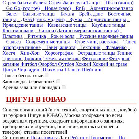
Стрельба из арбалета
Стрельба из лука
Танцы
Disco (диско)
Go-Go (гоу-гоу)
House (хаус)
RnB
Аргентинское танго
Балет
Бальные танцы
Бачата
Брейк данс
Восточные
танцы
Джаз (фанк, модерн)
Зумба
Индийские танцы
Ирландские танцы
Кавказские танцы
Клубные танцы
Контемпорари
Латина (Латиноамериканские танцы)
Пластика
Ритмика
Рок-н-ролл
Русские народные танцы
Сальса
Современные танцы
Стретчинг, растяжка
Танец
(спорт) на пилоне
Танец живота
Тектоник
Фламенко
Хастл
Хип-Хоп
Хореография
Эстрадные танцы
Теннис
Триатлон
Трикинг
Тяжелая атлетика
Фехтование
Фигурное
катание
Фитбол
Флорбол
Футбол
Хоккей
Хоккей на траве
Цигун
Чирлидинг
Шахматы
Шашки
Шейпинг
Только бесплатные
Занятия для беременных
Аренда зала или площадки
ЦИГУН В ЮВАО
Список организаций (в т.ч. секций, спортивных школ, клубов)
из рубрики Цигун в ЮВАО, Москва отображен по всем
возрастным группам, содержит информацию о занятиях,
тренировках и обучении, описание, контакты (адрес и
телефон), отзывы посетителей.
Сортировка:
По алфавиту
Дата
Рейтинг
Просмотры
По