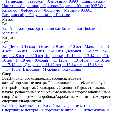
Таганский
Тверской
Хамовники
ЮАО
Даниловский
Нагатино-Садовники
Орехово-Борисово Южное
ЮВАО
Капотня
Лефортово
Люблино
Марьино
ЮЗАО
Гагаринский
Обручевский
Ясенево
Метро
Все
Все
Авиамоторная
Братиславская
Котельники
Люблино
Марьино
Возраст
Все
Все
Дети
3-4 года
5-6 лет
7-8 лет
9-10 лет
Мальчики
3-
4 лет
5-6 лет
7-8 лет
9-10 лет
Девочки
3-4 лет
5-6
лет
7-8 лет
9-10 лет
Подростки
11-12 лет
13-14 лет
15-
16 лет
17-18 лет
Юноши
11-12 лет
13-14 лет
15-16 лет
17-18 лет
Девушки
11-12 лет
13-14 лет
15-16 лет
17-18 лет
Взрослые
Мужчины
Женщины
Спорт
Все
Цигун
Спорткомплексы
Бассейны
Ледовые
катки
Спортивные центры
Спортивные школы
Фитнес-клубы и
центры
Картодромы
Скалодромы
Стадионы
Тиры, стрелковые
клубы
Тренажерные залы
Авиамодельный спорт
Авиационный
спорт
Автоспорт
Аквааэробика
Акробатика
Альпинизм
Армрестл
спортивная
Бадминтон
Все
Спорткомплексы
Бассейны
Ледовые катки
Спортивные центры
Спортивные школы
Фитнес-клубы и