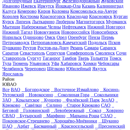
Долгопрудный
Екатеринбург
Железнодорожный
Жуковский
Иваново
Ижевск
Иркутск
Йошкар-Ола
Казань
Калининград
Калуга
Кемерово
Киров
Коломна
Комсомольск-на-Амуре
Королев
Кострома
Красногорск
Краснодар
Красноярск
Курган
Курск
Липецк
Лыткарино
Люберцы
Магнитогорск
Мурманск
Мытищи
Набережные Челны
Нефтекамск
Нижний Новгород
Нижний Тагил
Новокузнецк
Новороссийск
Новосибирск
Норильск
Одинцово
Омск
Орел
Оренбург
Пенза
Пермь
Петрозаводск
Петропавловск-Камчатский
Подольск
Псков
Пушкино
Реутов
Ростов-на-Дону
Рязань
Самара
Саранск
Саратов
Севастополь
Серпухов
Симферополь
Смоленск
Сочи
Ставрополь
Сургут
Таганрог
Тамбов
Тверь
Тольятти
Томск
Тула
Тюмень
Ульяновск
Уфа
Хабаровск
Химки
Чебоксары
Челябинск
Череповец
Щёлково
Юбилейный
Якутск
Ярославль
Район
ЮВАО
Все
ВАО
Богородское
Восточное Измайлово
Косино-
Ухтомский
Новокосино
Соколиная Гора
Сокольники
ЗАО
Крылатское
Кунцево
Филёвский Парк
ЗелАО
Крюково
Савёлки
Силино
Старое Крюково
САО
Беговой
Головинский
Левобережный
Сокол
Ховрино
СВАО
Бутырский
Марфино
Марьина Роща
СЗАО
Покровское-Стрешнево
Хорошёво-Мнёвники
Щукино
ЦАО
Арбат
Басманный
Красносельский
Пресненский