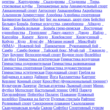
центры
Картодромы
Скалодромы
Стадионы
Тиры,
стрелковые клубы
Тренажерные залы
Авиамодельный спорт
Авиационный спорт
Автоспорт
Аквааэробика
Акробатика
Альпинизм
Армрестлинг
Аэробика
Аэробика спортивная
Бадминтон
Баскетбол
Бег
Бег на коньках, шорт-трек
Бейсбол
Бильярд
Борьба, боевые искусства, самооборона
Айкидо
Бокс
Борьба вольная
Борьба греко-римская
Восточные
единоборства
Грэпплинг
Джиу-джитсу
Дзюдо
Иайдо
Капоэйра
Карате
Кендо
Кикбоксинг
Киокусинкай
Кобудо
Кудо
Кунг-фу
Метание ножей
МиксФайт
(ММА)
Ножевой бой
Панкратион
Рукопашный бой
Самбо
Самбо боевое
Тайский бокс, Муай-тай
Тэквондо
Ушу
Боулинг
Велосипедный спорт
Водное поло
Волейбол
Гандбол
Гимнастика атлетическая
Гимнастика воздушная
Гимнастика оздоровительная
Гимнастика развивающая
Гимнастика спортивная
Гимнастика художественная
Гимнастика эстетическая
Городошный спорт
Гребля на
байдарках и каноэ
Дайвинг
Йога
Калланетика
Картинг
Керлинг
Конный спорт
КроссФит (функциональный тренинг)
Культуризм
Лазертаг
Легкая атлетика
Лыжный спорт
Мини-
футбол
Мотоспорт
Настольный теннис
ОФП
Паркур
Пауэрлифтинг
Пейнтбол
Пилатес
Плавание
Пляжный
волейбол
Прыжки на батуте
Пулевая стрельба
Рафтинг
Роликовый спорт
Синхронное плавание
Скалолазание
Скандинавская ходьба
Сквош
Софтбол
Спортивный туризм