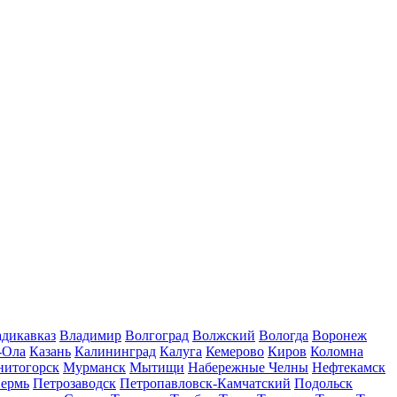
дикавказ
Владимир
Волгоград
Волжский
Вологда
Воронеж
-Ола
Казань
Калининград
Калуга
Кемерово
Киров
Коломна
нитогорск
Мурманск
Мытищи
Набережные Челны
Нефтекамск
ермь
Петрозаводск
Петропавловск-Камчатский
Подольск