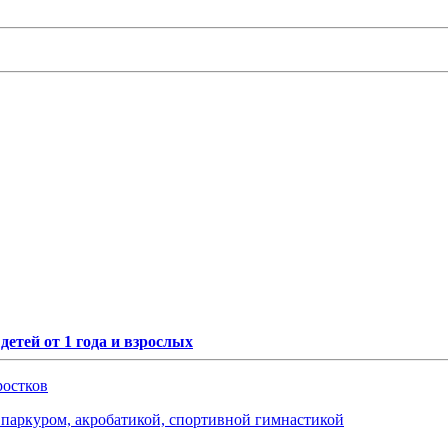
етей от 1 года и взрослых
ростков
я паркуром, акробатикой, спортивной гимнастикой