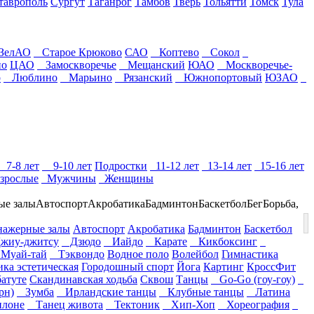
таврополь
Сургут
Таганрог
Тамбов
Тверь
Тольятти
Томск
Тула
ЗелАО
Старое Крюково
САО
Коптево
Сокол
но
ЦАО
Замоскворечье
Мещанский
ЮАО
Москворечье-
о
Люблино
Марьино
Рязанский
Южнопортовый
ЮЗАО
7-8 лет
9-10 лет
Подростки
11-12 лет
13-14 лет
15-16 лет
зрослые
Мужчины
Женщины
ые залы
Автоспорт
Акробатика
Бадминтон
Баскетбол
Бег
Борьба,
ажерные залы
Автоспорт
Акробатика
Бадминтон
Баскетбол
иу-джитсу
Дзюдо
Иайдо
Карате
Кикбоксинг
 Муай-тай
Тэквондо
Водное поло
Волейбол
Гимнастика
ка эстетическая
Городошный спорт
Йога
Картинг
КроссФит
атуте
Скандинавская ходьба
Сквош
Танцы
Go-Go (гоу-гоу)
рн)
Зумба
Ирландские танцы
Клубные танцы
Латина
илоне
Танец живота
Тектоник
Хип-Хоп
Хореография