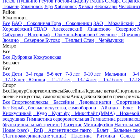
Псков
Пушкино
Реутов
Ростов-на-Дону
Рязань
Самара
Саранск
Тюмень
Ульяновск
Уфа
Хабаровск
Химки
Чебоксары
Челябинс
Район
Южнопорт...
Все
ВАО
Соколиная Гора
Сокольники
ЗАО
Можайский
О
Хорошёвский
СВАО
Алексеевский
Лианозово
Северное М
Сабурово
Нагорный
Орехово-Борисово Северное
Орехово-
Зюзино
Северное Бутово
Тёплый Стан
Черёмушки
Метро
Все
Все
Дубровка
Кожуховская
Возраст
Все
Все
Дети
3-4 года
5-6 лет
7-8 лет
9-10 лет
Мальчики
3-4 
17-18 лет
Юноши
11-12 лет
13-14 лет
15-16 лет
17-18
Спорт
Все
Паркур
Спорткомплексы
Бассейны
Ледовые катки
Спортивны
боевые искусства, самооборона
Айкидо
Бокс
Борьба греко-римск
Все
Спорткомплексы
Бассейны
Ледовые катки
Спортивны
Бег
Борьба, боевые искусства, самооборона
Айкидо
Бокс
Бо
Киокусинкай
Кудо
Кунг-фу
МиксФайт (ММА)
Ножевой 
воздушная
Гимнастика оздоровительная
Гимнастика развиваю
(функциональный тренинг)
Лазертаг
Мини-футбол
Настольный
House (хаус)
RnB
Аргентинское танго
Балет
Бальные та
(Латиноамериканские танцы)
Пластика
Ритмика
Сальса
С