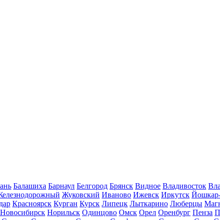
ань
Балашиха
Барнаул
Белгород
Брянск
Видное
Владивосток
Вла
Железнодорожный
Жуковский
Иваново
Ижевск
Иркутск
Йошкар
дар
Красноярск
Курган
Курск
Липецк
Лыткарино
Люберцы
Маг
Новосибирск
Норильск
Одинцово
Омск
Орел
Оренбург
Пенза
П