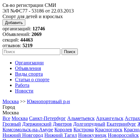
Св-во регистрации СМИ
ЭЛ №ФС77 - 53186 от 22.03.2013
Спорт для детей и взрослых
Добавить
организаций:
12746
Объявлений:
2069
секций:
44463
отзывов:
5219
Организации
Объявления
Виды спорта
Статьи о спорте
Работа
Новости
Москва
>>
Южнопортовый р-н
Город
Москва
Все
Москва
Санкт-Петербург
Альметьевск
Архангельск
Астрах
Грозный
Дзержинский
Дмитров
Долгопрудный
Екатеринбург
Комсомольск-на-Амуре
Королев
Кострома
Красногорск
Красно
Нижний Новгород
Нижний Тагил
Новокузнецк
Новороссийск