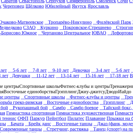
Саратов
Севастополь
Серпухов
Симферополь
Смоленск
Сочи
С
к
Череповец
Щёлково
Юбилейный
Якутск
Ярославль
чаково-Матвеевское
Тропарёво-Никулино
Филёвский Парк
едведково
СЗАО
Куркино
Покровское-Стрешнево
Строги
Борисово Южное
Чертаново Центральное
ЮВАО
Лефортов
лет
5-6 лет
7-8 лет
9-10 лет
Девочки
3-4 лет
5-6 лет
 лет
Девушки
11-12 лет
13-14 лет
15-16 лет
17-18 лет
В
е центры
Спортивные школы
Фитнес-клубы и центры
Тренажерн
ая
Восточные единоборства
Грэпплинг
Джиу-джитсу
Дзюдо
Иайдо
е центры
Спортивные школы
Фитнес-клубы и центры
Трен
рьба греко-римская
Восточные единоборства
Грэпплинг
Дж
бой
Рукопашный бой
Самбо
Самбо боевое
Тайский бокс,
щая
Гимнастика спортивная
Гимнастика художественная
Гимнасти
 теннис
ОФП
Паркур
Пейнтбол
Пилатес
Плавание
Прыжки на б
нцы
Бачата
Брейк данс
Восточные танцы
Джаз (фанк, моде
овременные танцы
Стретчинг, растяжка
Танец (спорт) на п