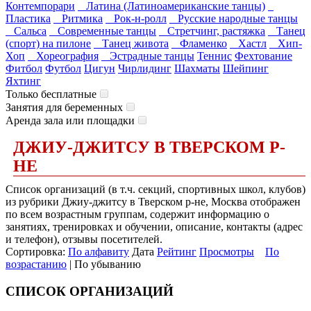
Контемпорари
Латина (Латиноамериканские танцы)
Пластика
Ритмика
Рок-н-ролл
Русские народные танцы
Сальса
Современные танцы
Стретчинг, растяжка
Танец
(спорт) на пилоне
Танец живота
Фламенко
Хастл
Хип-
Хоп
Хореография
Эстрадные танцы
Теннис
Фехтование
Фитбол
Футбол
Цигун
Чирлидинг
Шахматы
Шейпинг
Яхтинг
Только бесплатные
Занятия для беременных
Аренда зала или площадки
ДЖИУ-ДЖИТСУ В ТВЕРСКОМ Р-
НЕ
Список организаций (в т.ч. секций, спортивных школ, клубов)
из рубрики Джиу-джитсу в Тверском р-не, Москва отображен
по всем возрастным группам, содержит информацию о
занятиях, тренировках и обучении, описание, контакты (адрес
и телефон), отзывы посетителей.
Сортировка:
По алфавиту
Дата
Рейтинг
Просмотры
По
возрастанию
| По убыванию
СПИСОК ОРГАНИЗАЦИЙ