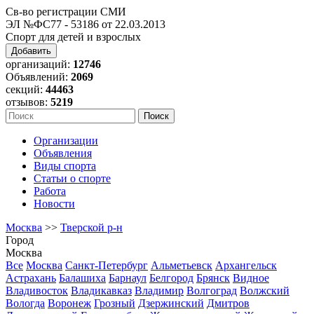
Св-во регистрации СМИ
ЭЛ №ФС77 - 53186 от 22.03.2013
Спорт для детей и взрослых
Добавить
организаций:
12746
Объявлений:
2069
секций:
44463
отзывов:
5219
Организации
Объявления
Виды спорта
Статьи о спорте
Работа
Новости
Москва
>>
Тверской р-н
Город
Москва
Все
Москва
Санкт-Петербург
Альметьевск
Архангельск
Астрахань
Балашиха
Барнаул
Белгород
Брянск
Видное
Владивосток
Владикавказ
Владимир
Волгоград
Волжский
Вологда
Воронеж
Грозный
Дзержинский
Дмитров