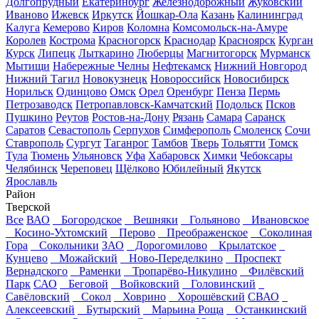
Долгопрудный
Екатеринбург
Железнодорожный
Жуковский
Иваново
Ижевск
Иркутск
Йошкар-Ола
Казань
Калининград
Калуга
Кемерово
Киров
Коломна
Комсомольск-на-Амуре
Королев
Кострома
Красногорск
Краснодар
Красноярск
Курган
Курск
Липецк
Лыткарино
Люберцы
Магнитогорск
Мурманск
Мытищи
Набережные Челны
Нефтекамск
Нижний Новгород
Нижний Тагил
Новокузнецк
Новороссийск
Новосибирск
Норильск
Одинцово
Омск
Орел
Оренбург
Пенза
Пермь
Петрозаводск
Петропавловск-Камчатский
Подольск
Псков
Пушкино
Реутов
Ростов-на-Дону
Рязань
Самара
Саранск
Саратов
Севастополь
Серпухов
Симферополь
Смоленск
Сочи
Ставрополь
Сургут
Таганрог
Тамбов
Тверь
Тольятти
Томск
Тула
Тюмень
Ульяновск
Уфа
Хабаровск
Химки
Чебоксары
Челябинск
Череповец
Щёлково
Юбилейный
Якутск
Ярославль
Район
Тверской
Все
ВАО
Богородское
Вешняки
Гольяново
Ивановское
Косино-Ухтомский
Перово
Преображенское
Соколиная
Гора
Сокольники
ЗАО
Дорогомилово
Крылатское
Кунцево
Можайский
Ново-Переделкино
Проспект
Вернадского
Раменки
Тропарёво-Никулино
Филёвский
Парк
САО
Беговой
Войковский
Головинский
Савёловский
Сокол
Ховрино
Хорошёвский
СВАО
Алексеевский
Бутырский
Марьина Роща
Останкинский