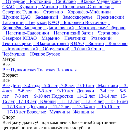
Отрадное
Ростокино
Свиблово
Южное Медведково
СЗАО
Куркино
Митино
Покровское-Стрешнево
Северное Тушино
Строгино
Хорошёво-Мнёвники
Щукино
ЦАО
Басманный
Замоскворечье
Пресненский
Таганский
Тверской
ЮАО
Бирюлёво Восточное
Бирюлёво Западное
Даниловский
Москворечье-Сабурово
Нагатино-Садовники
Нагатинский Затон
Чертаново
Северное
ЮВАО
Марьино
Печатники
Рязанский
Текстильщики
Южнопортовый
ЮЗАО
Зюзино
Коньково
Ломоносовский
Обручевский
Тёплый Стан
Черёмушки
Южное Бутово
Метро
Все
Все
Пушкинская
Тверская
Чеховская
Возраст
Все
Все
Дети
3-4 года
5-6 лет
7-8 лет
9-10 лет
Мальчики
3-
4 лет
5-6 лет
7-8 лет
9-10 лет
Девочки
3-4 лет
5-6
лет
7-8 лет
9-10 лет
Подростки
11-12 лет
13-14 лет
15-
16 лет
17-18 лет
Юноши
11-12 лет
13-14 лет
15-16 лет
17-18 лет
Девушки
11-12 лет
13-14 лет
15-16 лет
17-18 лет
Взрослые
Мужчины
Женщины
Спорт
Все
Джиу-джитсу
Спорткомплексы
Бассейны
Спортивные
центры
Спортивные школы
Фитнес-клубы и