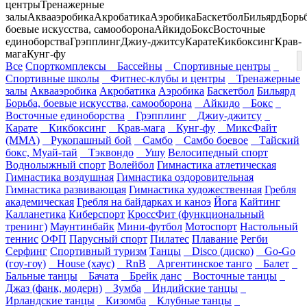
центры
Тренажерные
залы
Аквааэробика
Акробатика
Аэробика
Баскетбол
Бильярд
Борьб
боевые искусства, самооборона
Айкидо
Бокс
Восточные
единоборства
Грэпплинг
Джиу-джитсу
Карате
Кикбоксинг
Крав-
мага
Кунг-фу
Все
Спорткомплексы
Бассейны
Спортивные центры
Спортивные школы
Фитнес-клубы и центры
Тренажерные
залы
Аквааэробика
Акробатика
Аэробика
Баскетбол
Бильярд
Борьба, боевые искусства, самооборона
Айкидо
Бокс
Восточные единоборства
Грэпплинг
Джиу-джитсу
Карате
Кикбоксинг
Крав-мага
Кунг-фу
МиксФайт
(ММА)
Рукопашный бой
Самбо
Самбо боевое
Тайский
бокс, Муай-тай
Тэквондо
Ушу
Велосипедный спорт
Воднолыжный спорт
Волейбол
Гимнастика атлетическая
Гимнастика воздушная
Гимнастика оздоровительная
Гимнастика развивающая
Гимнастика художественная
Гребля
академическая
Гребля на байдарках и каноэ
Йога
Кайтинг
Калланетика
Киберспорт
КроссФит (функциональный
тренинг)
Маунтинбайк
Мини-футбол
Мотоспорт
Настольный
теннис
ОФП
Парусный спорт
Пилатес
Плавание
Регби
Серфинг
Спортивный туризм
Танцы
Disco (диско)
Go-Go
(гоу-гоу)
House (хаус)
RnB
Аргентинское танго
Балет
Бальные танцы
Бачата
Брейк данс
Восточные танцы
Джаз (фанк, модерн)
Зумба
Индийские танцы
Ирландские танцы
Кизомба
Клубные танцы