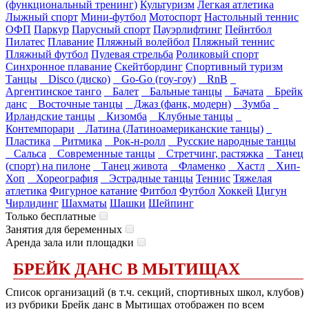
(функциональный тренинг)
Культуризм
Легкая атлетика
Лыжный спорт
Мини-футбол
Мотоспорт
Настольный теннис
ОФП
Паркур
Парусный спорт
Пауэрлифтинг
Пейнтбол
Пилатес
Плавание
Пляжный волейбол
Пляжный теннис
Пляжный футбол
Пулевая стрельба
Роликовый спорт
Синхронное плавание
Скейтбординг
Спортивный туризм
Танцы
Disco (диско)
Go-Go (гоу-гоу)
RnB
Аргентинское танго
Балет
Бальные танцы
Бачата
Брейк
данс
Восточные танцы
Джаз (фанк, модерн)
Зумба
Ирландские танцы
Кизомба
Клубные танцы
Контемпорари
Латина (Латиноамериканские танцы)
Пластика
Ритмика
Рок-н-ролл
Русские народные танцы
Сальса
Современные танцы
Стретчинг, растяжка
Танец
(спорт) на пилоне
Танец живота
Фламенко
Хастл
Хип-
Хоп
Хореография
Эстрадные танцы
Теннис
Тяжелая
атлетика
Фигурное катание
Фитбол
Футбол
Хоккей
Цигун
Чирлидинг
Шахматы
Шашки
Шейпинг
Только бесплатные
Занятия для беременных
Аренда зала или площадки
БРЕЙК ДАНС В МЫТИЩАХ
Список организаций (в т.ч. секций, спортивных школ, клубов)
из рубрики Брейк данс в Мытищах отображен по всем