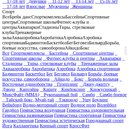
17-18 лет
Девушки
11-12 лет
13-14 лет
15-16 лет
17-18 лет
Взрослые
Мужчины
Женщины
Спорт
Все
Брейк данс
Спорткомплексы
Бассейны
Спортивные
центры
Спортивные школы
Фитнес-клубы и
центры
Аквапарки
Стадионы
Тиры, стрелковые
клубы
Тренажерные
залы
Аквааэробика
Акробатика
Аэробика
Аэробика
спортивная
Бадминтон
Баскетбол
Бег
Беговел
Бильярд
Борьба,
боевые искусства, самооборона
Айкидо
Бокс
Все
Спорткомплексы
Бассейны
Спортивные центры
Спортивные школы
Фитнес-клубы и центры
Аквапарки
Стадионы
Тиры, стрелковые клубы
Тренажерные залы
Аквааэробика
Акробатика
Аэробика
Аэробика спортивная
Бадминтон
Баскетбол
Бег
Беговел
Бильярд
Борьба, боевые
искусства, самооборона
Айкидо
Бокс
Борьба вольная
Восточные единоборства
Грэпплинг
Джиу-джитсу
Дзюдо
Капоэйра
Карате
Кикбоксинг
Киокусинкай
МиксФайт (ММА)
Рукопашный бой
Самбо
Самбо боевое
Тайский бокс, Муай-тай
Тэквондо
Ушу
Боулинг
Вейкборд
Водно-моторный спорт
Водное поло
Волейбол
Гандбол
Гимнастика воздушная
Гимнастика оздоровительная
Гимнастика развивающая
Гимнастика спортивная
Гимнастика
художественная
Гимнастика эстетическая
Городошный спорт
Йога
Калланетика
Конный спорт
КроссФит