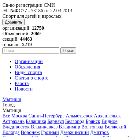
Св-во регистрации СМИ
ЭЛ №ФС77 - 53186 от 22.03.2013
Спорт для детей и взрослых
Добавить
организаций:
12750
Объявлений:
2069
секций:
44463
отзывов:
5219
Организации
Объявления
Виды спорта
Статьи о спорте
Работа
Новости
Мытищи
Город
Мытищи
Все
Москва
Санкт-Петербург
Альметьевск
Архангельск
Астрахань
Балашиха
Барнаул
Белгород
Брянск
Видное
Владивосток
Владикавказ
Владимир
Волгоград
Волжский
Вологда
Воронеж
Грозный
Дзержинский
Дмитров