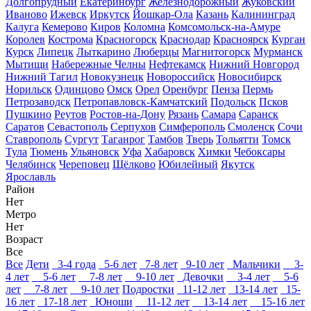
Долгопрудный
Екатеринбург
Железнодорожный
Жуковский
Иваново
Ижевск
Иркутск
Йошкар-Ола
Казань
Калининград
Калуга
Кемерово
Киров
Коломна
Комсомольск-на-Амуре
Королев
Кострома
Красногорск
Краснодар
Красноярск
Курган
Курск
Липецк
Лыткарино
Люберцы
Магнитогорск
Мурманск
Мытищи
Набережные Челны
Нефтекамск
Нижний Новгород
Нижний Тагил
Новокузнецк
Новороссийск
Новосибирск
Норильск
Одинцово
Омск
Орел
Оренбург
Пенза
Пермь
Петрозаводск
Петропавловск-Камчатский
Подольск
Псков
Пушкино
Реутов
Ростов-на-Дону
Рязань
Самара
Саранск
Саратов
Севастополь
Серпухов
Симферополь
Смоленск
Сочи
Ставрополь
Сургут
Таганрог
Тамбов
Тверь
Тольятти
Томск
Тула
Тюмень
Ульяновск
Уфа
Хабаровск
Химки
Чебоксары
Челябинск
Череповец
Щёлково
Юбилейный
Якутск
Ярославль
Район
Нет
Метро
Нет
Возраст
Все
Все
Дети
3-4 года
5-6 лет
7-8 лет
9-10 лет
Мальчики
3-
4 лет
5-6 лет
7-8 лет
9-10 лет
Девочки
3-4 лет
5-6
лет
7-8 лет
9-10 лет
Подростки
11-12 лет
13-14 лет
15-
16 лет
17-18 лет
Юноши
11-12 лет
13-14 лет
15-16 лет