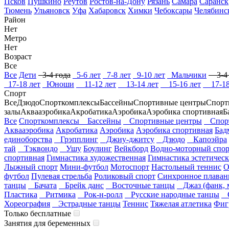
Псков
Пушкино
Реутов
Ростов-на-Дону
Рязань
Самара
Саранск
Тюмень
Ульяновск
Уфа
Хабаровск
Химки
Чебоксары
Челябинс
Район
Нет
Метро
Нет
Возраст
Все
Все
Дети
3-4 года
5-6 лет
7-8 лет
9-10 лет
Мальчики
3-4 
17-18 лет
Юноши
11-12 лет
13-14 лет
15-16 лет
17-18
Спорт
Все
Дзюдо
Спорткомплексы
Бассейны
Спортивные центры
Спорт
залы
Аквааэробика
Акробатика
Аэробика
Аэробика спортивная
Б
Все
Спорткомплексы
Бассейны
Спортивные центры
Спорт
Аквааэробика
Акробатика
Аэробика
Аэробика спортивная
Бад
единоборства
Грэпплинг
Джиу-джитсу
Дзюдо
Капоэйра
тай
Тэквондо
Ушу
Боулинг
Вейкборд
Водно-моторный спор
спортивная
Гимнастика художественная
Гимнастика эстетическ
Лыжный спорт
Мини-футбол
Мотоспорт
Настольный теннис
футбол
Пулевая стрельба
Роликовый спорт
Синхронное плаван
танцы
Бачата
Брейк данс
Восточные танцы
Джаз (фанк, 
Пластика
Ритмика
Рок-н-ролл
Русские народные танцы
С
Хореография
Эстрадные танцы
Теннис
Тяжелая атлетика
Фиг
Только бесплатные
Занятия для беременных