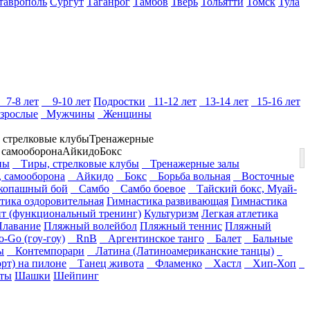
таврополь
Сургут
Таганрог
Тамбов
Тверь
Тольятти
Томск
Тула
7-8 лет
9-10 лет
Подростки
11-12 лет
13-14 лет
15-16 лет
зрослые
Мужчины
Женщины
 стрелковые клубы
Тренажерные
, самооборона
Айкидо
Бокс
ны
Тиры, стрелковые клубы
Тренажерные залы
, самооборона
Айкидо
Бокс
Борьба вольная
Восточные
опашный бой
Самбо
Самбо боевое
Тайский бокс, Муай-
тика оздоровительная
Гимнастика развивающая
Гимнастика
т (функциональный тренинг)
Культуризм
Легкая атлетика
Плавание
Пляжный волейбол
Пляжный теннис
Пляжный
Go (гоу-гоу)
RnB
Аргентинское танго
Балет
Бальные
ы
Контемпорари
Латина (Латиноамериканские танцы)
рт) на пилоне
Танец живота
Фламенко
Хастл
Хип-Хоп
ты
Шашки
Шейпинг