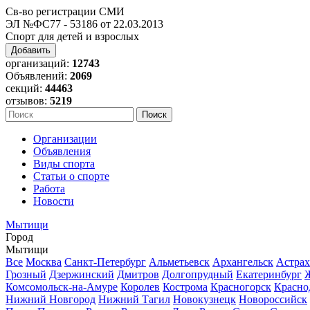
Св-во регистрации СМИ
ЭЛ №ФС77 - 53186 от 22.03.2013
Спорт для детей и взрослых
Добавить
организаций:
12743
Объявлений:
2069
секций:
44463
отзывов:
5219
Организации
Объявления
Виды спорта
Статьи о спорте
Работа
Новости
Мытищи
Город
Мытищи
Все
Москва
Санкт-Петербург
Альметьевск
Архангельск
Астрах
Грозный
Дзержинский
Дмитров
Долгопрудный
Екатеринбург
Комсомольск-на-Амуре
Королев
Кострома
Красногорск
Красно
Нижний Новгород
Нижний Тагил
Новокузнецк
Новороссийск