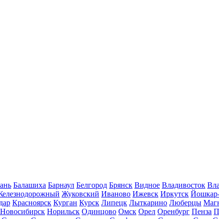
ань
Балашиха
Барнаул
Белгород
Брянск
Видное
Владивосток
Вла
Железнодорожный
Жуковский
Иваново
Ижевск
Иркутск
Йошкар
дар
Красноярск
Курган
Курск
Липецк
Лыткарино
Люберцы
Маг
Новосибирск
Норильск
Одинцово
Омск
Орел
Оренбург
Пенза
П