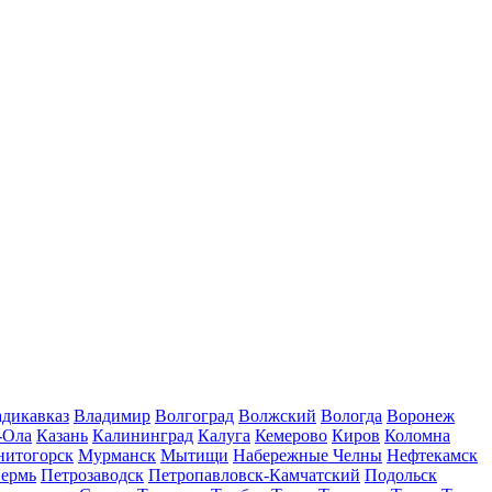
дикавказ
Владимир
Волгоград
Волжский
Вологда
Воронеж
-Ола
Казань
Калининград
Калуга
Кемерово
Киров
Коломна
нитогорск
Мурманск
Мытищи
Набережные Челны
Нефтекамск
ермь
Петрозаводск
Петропавловск-Камчатский
Подольск