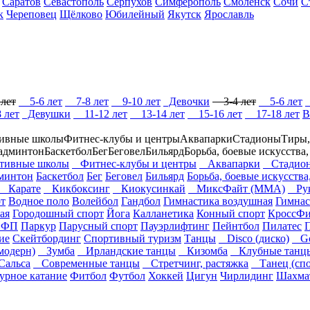
Саратов
Севастополь
Серпухов
Симферополь
Смоленск
Сочи
С
к
Череповец
Щёлково
Юбилейный
Якутск
Ярославль
лет
5-6 лет
7-8 лет
9-10 лет
Девочки
3-4 лет
5-6 лет
 лет
Девушки
11-12 лет
13-14 лет
15-16 лет
17-18 лет
В
ивные школы
Фитнес-клубы и центры
Аквапарки
Стадионы
Тиры,
админтон
Баскетбол
Бег
Беговел
Бильярд
Борьба, боевые искусства
ивные школы
Фитнес-клубы и центры
Аквапарки
Стадио
минтон
Баскетбол
Бег
Беговел
Бильярд
Борьба, боевые искусства
Карате
Кикбоксинг
Киокусинкай
МиксФайт (ММА)
Рук
т
Водное поло
Волейбол
Гандбол
Гимнастика воздушная
Гимнас
ая
Городошный спорт
Йога
Калланетика
Конный спорт
КроссФи
ОФП
Паркур
Парусный спорт
Пауэрлифтинг
Пейнтбол
Пилатес
ие
Скейтбординг
Спортивный туризм
Танцы
Disco (диско)
Go-
модерн)
Зумба
Ирландские танцы
Кизомба
Клубные танц
альса
Современные танцы
Стретчинг, растяжка
Танец (спо
урное катание
Фитбол
Футбол
Хоккей
Цигун
Чирлидинг
Шахма