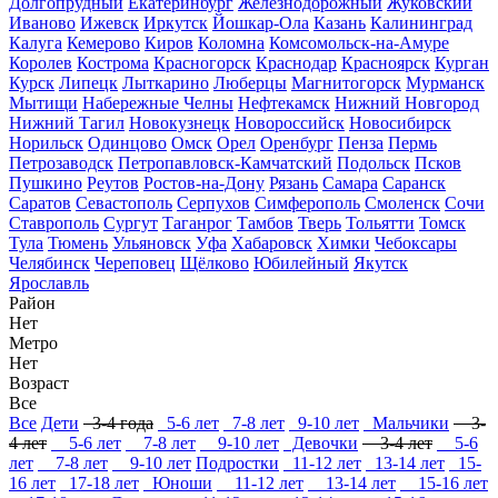
Долгопрудный
Екатеринбург
Железнодорожный
Жуковский
Иваново
Ижевск
Иркутск
Йошкар-Ола
Казань
Калининград
Калуга
Кемерово
Киров
Коломна
Комсомольск-на-Амуре
Королев
Кострома
Красногорск
Краснодар
Красноярск
Курган
Курск
Липецк
Лыткарино
Люберцы
Магнитогорск
Мурманск
Мытищи
Набережные Челны
Нефтекамск
Нижний Новгород
Нижний Тагил
Новокузнецк
Новороссийск
Новосибирск
Норильск
Одинцово
Омск
Орел
Оренбург
Пенза
Пермь
Петрозаводск
Петропавловск-Камчатский
Подольск
Псков
Пушкино
Реутов
Ростов-на-Дону
Рязань
Самара
Саранск
Саратов
Севастополь
Серпухов
Симферополь
Смоленск
Сочи
Ставрополь
Сургут
Таганрог
Тамбов
Тверь
Тольятти
Томск
Тула
Тюмень
Ульяновск
Уфа
Хабаровск
Химки
Чебоксары
Челябинск
Череповец
Щёлково
Юбилейный
Якутск
Ярославль
Район
Нет
Метро
Нет
Возраст
Все
Все
Дети
3-4 года
5-6 лет
7-8 лет
9-10 лет
Мальчики
3-
4 лет
5-6 лет
7-8 лет
9-10 лет
Девочки
3-4 лет
5-6
лет
7-8 лет
9-10 лет
Подростки
11-12 лет
13-14 лет
15-
16 лет
17-18 лет
Юноши
11-12 лет
13-14 лет
15-16 лет