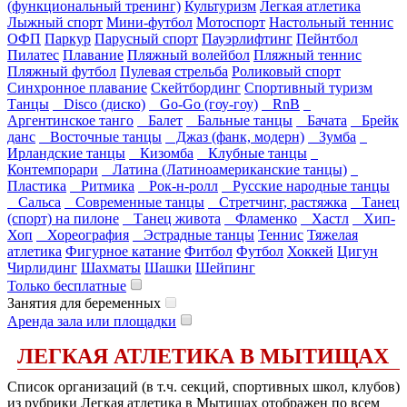
(функциональный тренинг)
Культуризм
Легкая атлетика
Лыжный спорт
Мини-футбол
Мотоспорт
Настольный теннис
ОФП
Паркур
Парусный спорт
Пауэрлифтинг
Пейнтбол
Пилатес
Плавание
Пляжный волейбол
Пляжный теннис
Пляжный футбол
Пулевая стрельба
Роликовый спорт
Синхронное плавание
Скейтбординг
Спортивный туризм
Танцы
Disco (диско)
Go-Go (гоу-гоу)
RnB
Аргентинское танго
Балет
Бальные танцы
Бачата
Брейк
данс
Восточные танцы
Джаз (фанк, модерн)
Зумба
Ирландские танцы
Кизомба
Клубные танцы
Контемпорари
Латина (Латиноамериканские танцы)
Пластика
Ритмика
Рок-н-ролл
Русские народные танцы
Сальса
Современные танцы
Стретчинг, растяжка
Танец
(спорт) на пилоне
Танец живота
Фламенко
Хастл
Хип-
Хоп
Хореография
Эстрадные танцы
Теннис
Тяжелая
атлетика
Фигурное катание
Фитбол
Футбол
Хоккей
Цигун
Чирлидинг
Шахматы
Шашки
Шейпинг
Только бесплатные
Занятия для беременных
Аренда зала или площадки
ЛЕГКАЯ АТЛЕТИКА В МЫТИЩАХ
Список организаций (в т.ч. секций, спортивных школ, клубов)
из рубрики Легкая атлетика в Мытищах отображен по всем