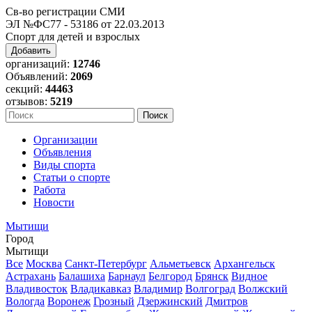
Св-во регистрации СМИ
ЭЛ №ФС77 - 53186 от 22.03.2013
Спорт для детей и взрослых
Добавить
организаций:
12746
Объявлений:
2069
секций:
44463
отзывов:
5219
Организации
Объявления
Виды спорта
Статьи о спорте
Работа
Новости
Мытищи
Город
Мытищи
Все
Москва
Санкт-Петербург
Альметьевск
Архангельск
Астрахань
Балашиха
Барнаул
Белгород
Брянск
Видное
Владивосток
Владикавказ
Владимир
Волгоград
Волжский
Вологда
Воронеж
Грозный
Дзержинский
Дмитров