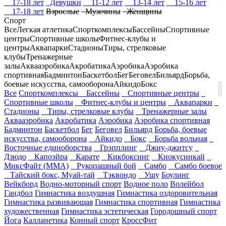
17-18 лет
Девушки
11-12 лет
13-14 лет
15-16 лет
17-18 лет
Взрослые
Мужчины
Женщины
Спорт
Все
Легкая атлетика
Спорткомплексы
Бассейны
Спортивные
центры
Спортивные школы
Фитнес-клубы и
центры
Аквапарки
Стадионы
Тиры, стрелковые
клубы
Тренажерные
залы
Аквааэробика
Акробатика
Аэробика
Аэробика
спортивная
Бадминтон
Баскетбол
Бег
Беговел
Бильярд
Борьба,
боевые искусства, самооборона
Айкидо
Бокс
Все
Спорткомплексы
Бассейны
Спортивные центры
Спортивные школы
Фитнес-клубы и центры
Аквапарки
Стадионы
Тиры, стрелковые клубы
Тренажерные залы
Аквааэробика
Акробатика
Аэробика
Аэробика спортивная
Бадминтон
Баскетбол
Бег
Беговел
Бильярд
Борьба, боевые
искусства, самооборона
Айкидо
Бокс
Борьба вольная
Восточные единоборства
Грэпплинг
Джиу-джитсу
Дзюдо
Капоэйра
Карате
Кикбоксинг
Киокусинкай
МиксФайт (ММА)
Рукопашный бой
Самбо
Самбо боевое
Тайский бокс, Муай-тай
Тэквондо
Ушу
Боулинг
Вейкборд
Водно-моторный спорт
Водное поло
Волейбол
Гандбол
Гимнастика воздушная
Гимнастика оздоровительная
Гимнастика развивающая
Гимнастика спортивная
Гимнастика
художественная
Гимнастика эстетическая
Городошный спорт
Йога
Калланетика
Конный спорт
КроссФит