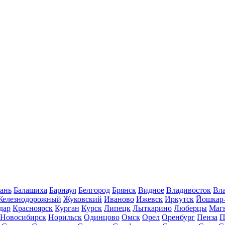
ань
Балашиха
Барнаул
Белгород
Брянск
Видное
Владивосток
Вла
Железнодорожный
Жуковский
Иваново
Ижевск
Иркутск
Йошкар
дар
Красноярск
Курган
Курск
Липецк
Лыткарино
Люберцы
Маг
Новосибирск
Норильск
Одинцово
Омск
Орел
Оренбург
Пенза
П