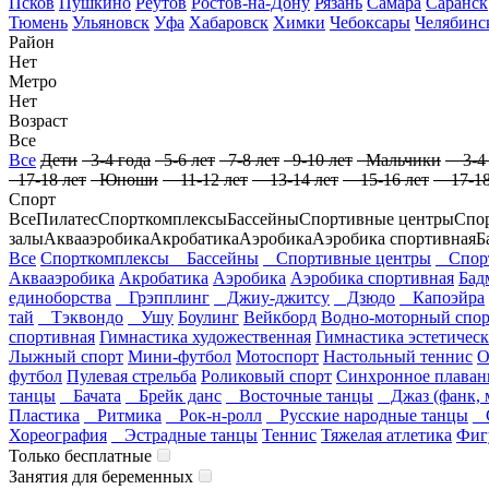
Псков
Пушкино
Реутов
Ростов-на-Дону
Рязань
Самара
Саранск
Тюмень
Ульяновск
Уфа
Хабаровск
Химки
Чебоксары
Челябинс
Район
Нет
Метро
Нет
Возраст
Все
Все
Дети
3-4 года
5-6 лет
7-8 лет
9-10 лет
Мальчики
3-4 
17-18 лет
Юноши
11-12 лет
13-14 лет
15-16 лет
17-18
Спорт
Все
Пилатес
Спорткомплексы
Бассейны
Спортивные центры
Спо
залы
Аквааэробика
Акробатика
Аэробика
Аэробика спортивная
Б
Все
Спорткомплексы
Бассейны
Спортивные центры
Спорт
Аквааэробика
Акробатика
Аэробика
Аэробика спортивная
Бад
единоборства
Грэпплинг
Джиу-джитсу
Дзюдо
Капоэйра
тай
Тэквондо
Ушу
Боулинг
Вейкборд
Водно-моторный спор
спортивная
Гимнастика художественная
Гимнастика эстетическ
Лыжный спорт
Мини-футбол
Мотоспорт
Настольный теннис
футбол
Пулевая стрельба
Роликовый спорт
Синхронное плаван
танцы
Бачата
Брейк данс
Восточные танцы
Джаз (фанк, 
Пластика
Ритмика
Рок-н-ролл
Русские народные танцы
С
Хореография
Эстрадные танцы
Теннис
Тяжелая атлетика
Фиг
Только бесплатные
Занятия для беременных