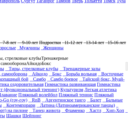
таврополь
Сургут
Таганрог
Тамбов
Тверь
Тольятти
Томск
Тула
7-8 лет
9-10 лет
Подростки
11-12 лет
13-14 лет
15-16 лет
зрослые
Мужчины
Женщины
ы, стрелковые клубы
Тренажерные
, самооборона
Айкидо
Бокс
ны
Тиры, стрелковые клубы
Тренажерные залы
, самооборона
Айкидо
Бокс
Борьба вольная
Восточные
опашный бой
Самбо
Самбо боевое
Тайский бокс, Муай-
тика оздоровительная
Гимнастика развивающая
Гимнастика
т (функциональный тренинг)
Культуризм
Легкая атлетика
Плавание
Пляжный волейбол
Пляжный теннис
Пляжный
Go (гоу-гоу)
RnB
Аргентинское танго
Балет
Бальные
ы
Контемпорари
Латина (Латиноамериканские танцы)
рт) на пилоне
Танец живота
Фламенко
Хастл
Хип-Хоп
ты
Шашки
Шейпинг