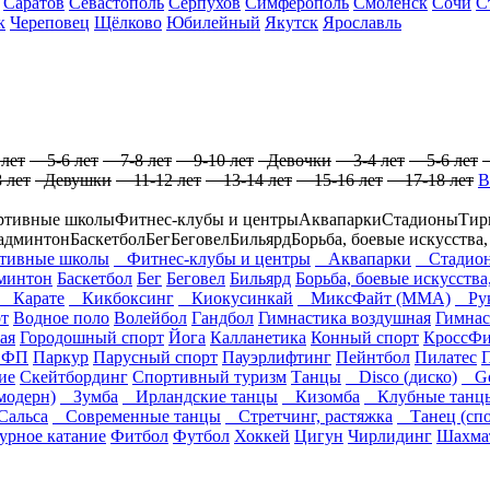
Саратов
Севастополь
Серпухов
Симферополь
Смоленск
Сочи
С
к
Череповец
Щёлково
Юбилейный
Якутск
Ярославль
лет
5-6 лет
7-8 лет
9-10 лет
Девочки
3-4 лет
5-6 лет
 лет
Девушки
11-12 лет
13-14 лет
15-16 лет
17-18 лет
В
ртивные школы
Фитнес-клубы и центры
Аквапарки
Стадионы
Тир
админтон
Баскетбол
Бег
Беговел
Бильярд
Борьба, боевые искусства
ивные школы
Фитнес-клубы и центры
Аквапарки
Стадио
минтон
Баскетбол
Бег
Беговел
Бильярд
Борьба, боевые искусства
Карате
Кикбоксинг
Киокусинкай
МиксФайт (ММА)
Рук
т
Водное поло
Волейбол
Гандбол
Гимнастика воздушная
Гимнас
ая
Городошный спорт
Йога
Калланетика
Конный спорт
КроссФи
ОФП
Паркур
Парусный спорт
Пауэрлифтинг
Пейнтбол
Пилатес
ие
Скейтбординг
Спортивный туризм
Танцы
Disco (диско)
Go-
модерн)
Зумба
Ирландские танцы
Кизомба
Клубные танц
альса
Современные танцы
Стретчинг, растяжка
Танец (спо
урное катание
Фитбол
Футбол
Хоккей
Цигун
Чирлидинг
Шахма