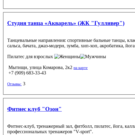
Студия танца «Акварель» (ЖК "Гулливер")
Танцевальные направления: спортивные бальные танцы, клас
сальса, бачата, джаз-модерн, зумба, хип-хоп, акробатика, йога
Пилатес
для взрослых
Мытищи, улица Комарова, 2к2
на карте
+7 (909) 683-33-43
3
Отзывы:
Фитнес клуб "Озон"
Фитнес-клуб, тренажерный зал, фитболл, пилатес, йога, кал
профессиональных тренажеров "V-sport".