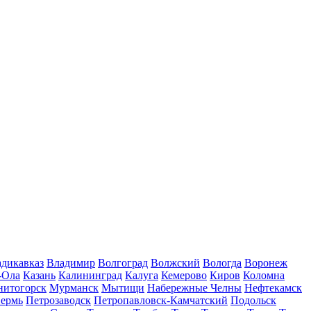
дикавказ
Владимир
Волгоград
Волжский
Вологда
Воронеж
-Ола
Казань
Калининград
Калуга
Кемерово
Киров
Коломна
нитогорск
Мурманск
Мытищи
Набережные Челны
Нефтекамск
ермь
Петрозаводск
Петропавловск-Камчатский
Подольск