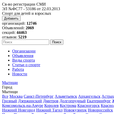
Св-во регистрации СМИ
ЭЛ №ФС77 - 53186 от 22.03.2013
Спорт для детей и взрослых
Добавить
организаций:
12746
Объявлений:
2069
секций:
44463
отзывов:
5219
Организации
Объявления
Виды спорта
Статьи о спорте
Работа
Новости
Мытищи
Город
Мытищи
Все
Москва
Санкт-Петербург
Альметьевск
Архангельск
Астрах
Грозный
Дзержинский
Дмитров
Долгопрудный
Екатеринбург
Комсомольск-на-Амуре
Королев
Кострома
Красногорск
Красно
Нижний Новгород
Нижний Тагил
Новокузнецк
Новороссийск